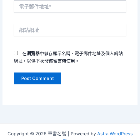
電
子
郵
件
網
地
站
址
網
*
址
在
瀏覽器
中儲存顯示名稱、電子郵件地址及個人網站
網址，以供下次發佈留言時使用。
Copyright © 2026 單書名號 | Powered by
Astra WordPress