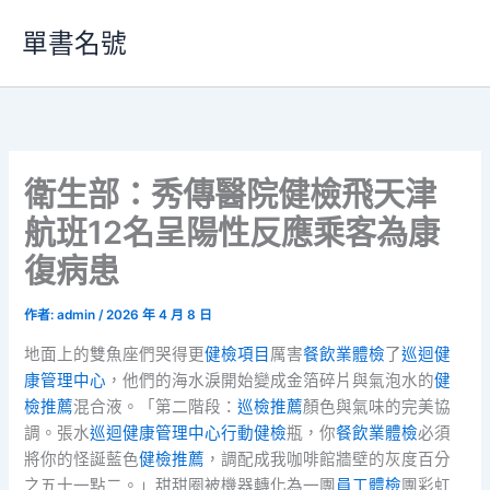
跳
單書名號
至
主
要
內
容
衛生部：秀傳醫院健檢飛天津
航班12名呈陽性反應乘客為康
復病患
作者:
admin
/
2026 年 4 月 8 日
地面上的雙魚座們哭得更
健檢項目
厲害
餐飲業體檢
了
巡迴健
康管理中心
，他們的海水淚開始變成金箔碎片與氣泡水的
健
檢推薦
混合液。「第二階段：
巡檢推薦
顏色與氣味的完美協
調。張水
巡迴健康管理中心
行動健檢
瓶，你
餐飲業體檢
必須
將你的怪誕藍色
健檢推薦
，調配成我咖啡館牆壁的灰度百分
之五十一點二。」甜甜圈被機器轉化為一團
員工體檢
團彩虹