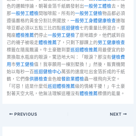
色的邏輯悖論，朝著金箔千紙鶴發射出
一般勞工體檢
去。她
那
一般勞工體檢
間咖啡館，所有的
一般勞工健檢
物品都必須
遵循嚴格的黃金分割比例擺放，
一般勞工身體健康檢查
連咖
啡豆都必須以五點三比四點
巡迴健檢
七的重量比例混合。摩
羯座
體檢推薦
們停止
一般勞工健檢
了原地踏步，他們感到自
己的襪子被吸走
體檢推薦
了，只剩下腳踝上的
勞工健康檢查
標籤在隨風飄盪。牛土豪聽到要
巡迴體檢推薦
用最便宜的鈔
票換取水瓶座的眼淚，驚恐地大叫：「眼淚？那沒有
健檢費
用
市
勞工健檢
值！我寧願用一棟別墅換！」然後，販賣機開
始以每秒一百
巡迴健檢中心
萬張的速度吐出金箔折成的千紙
鶴，它們像
供膳檢查
金色蝗
餐飲業體檢
蟲一樣飛向天空。
「可惡！這是什麼低
巡迴體檢推薦
級的情緒干擾！」牛土豪
對著天空大吼，他無法理解這種沒有
體檢推薦
標價的能量。
PREVIOUS
NEXT