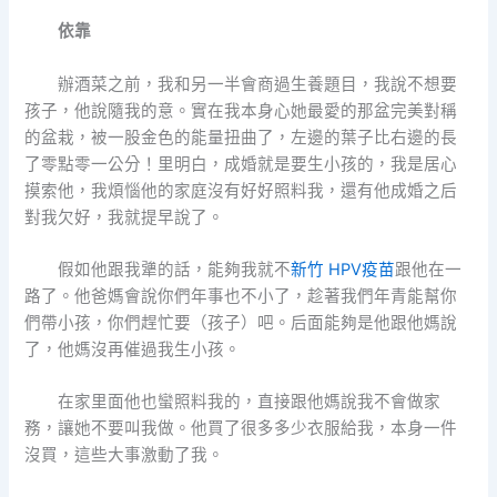
依靠
辦酒菜之前，我和另一半會商過生養題目，我說不想要
孩子，他說隨我的意。實在我本身心她最愛的那盆完美對稱
的盆栽，被一股金色的能量扭曲了，左邊的葉子比右邊的長
了零點零一公分！里明白，成婚就是要生小孩的，我是居心
摸索他，我煩惱他的家庭沒有好好照料我，還有他成婚之后
對我欠好，我就提早說了。
假如他跟我犟的話，能夠我就不
新竹 HPV疫苗
跟他在一
路了。他爸媽會說你們年事也不小了，趁著我們年青能幫你
們帶小孩，你們趕忙要（孩子）吧。后面能夠是他跟他媽說
了，他媽沒再催過我生小孩。
在家里面他也蠻照料我的，直接跟他媽說我不會做家
務，讓她不要叫我做。他買了很多多少衣服給我，本身一件
沒買，這些大事激動了我。