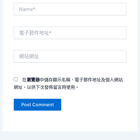
Name*
電
子
郵
件
網
地
站
址
網
*
址
在
瀏覽器
中儲存顯示名稱、電子郵件地址及個人網站
網址，以供下次發佈留言時使用。