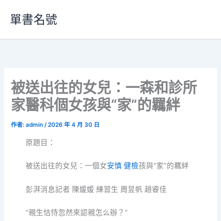
跳
單書名號
至
主
要
內
容
被送出往的女兒：一森和診所
家醫科個女孩與“家”的羈絆
作者:
admin
/
2026 年 4 月 30 日
原題目：
被送出往的女兒：一個女
安慎 健檢
孩與“家”的羈絆
彭湃消息記者 陳媛媛 練習生 周昱帆 趙睿佳
“親生怙恃忽然來認親怎么辦？”