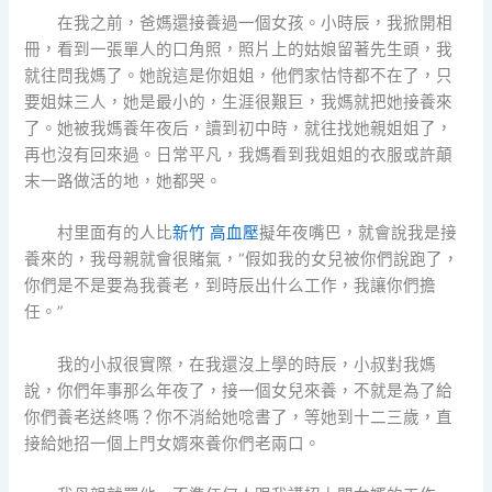
在我之前，爸媽還接養過一個女孩。小時辰，我掀開相
冊，看到一張單人的口角照，照片上的姑娘留著先生頭，我
就往問我媽了。她說這是你姐姐，他們家怙恃都不在了，只
要姐妹三人，她是最小的，生涯很艱巨，我媽就把她接養來
了。她被我媽養年夜后，讀到初中時，就往找她親姐姐了，
再也沒有回來過。日常平凡，我媽看到我姐姐的衣服或許顛
末一路做活的地，她都哭。
村里面有的人比
新竹 高血壓
擬年夜嘴巴，就會說我是接
養來的，我母親就會很賭氣，“假如我的女兒被你們說跑了，
你們是不是要為我養老，到時辰出什么工作，我讓你們擔
任。”
我的小叔很實際，在我還沒上學的時辰，小叔對我媽
說，你們年事那么年夜了，接一個女兒來養，不就是為了給
你們養老送終嗎？你不消給她唸書了，等她到十二三歲，直
接給她招一個上門女婿來養你們老兩口。