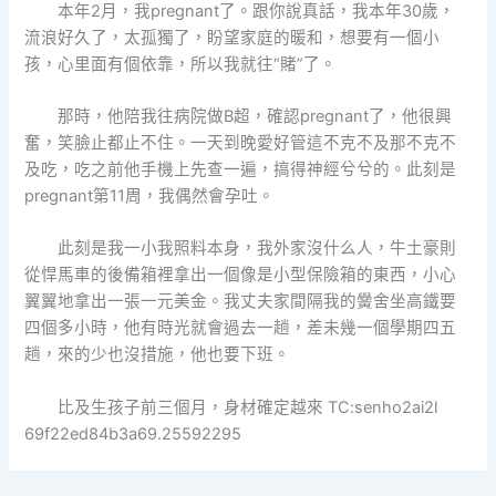
本年2月，我pregnant了。跟你說真話，我本年30歲，
流浪好久了，太孤獨了，盼望家庭的暖和，想要有一個小
孩，心里面有個依靠，所以我就往“賭”了。
那時，他陪我往病院做B超，確認pregnant了，他很興
奮，笑臉止都止不住。一天到晚愛好管這不克不及那不克不
及吃，吃之前他手機上先查一遍，搞得神經兮兮的。此刻是
pregnant第11周，我偶然會孕吐。
此刻是我一小我照料本身，我外家沒什么人，牛土豪則
從悍馬車的後備箱裡拿出一個像是小型保險箱的東西，小心
翼翼地拿出一張一元美金。我丈夫家間隔我的黌舍坐高鐵要
四個多小時，他有時光就會過去一趟，差未幾一個學期四五
趟，來的少也沒措施，他也要下班。
比及生孩子前三個月，身材確定越來 TC:senho2ai2l
69f22ed84b3a69.25592295