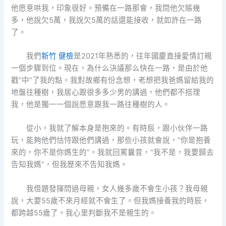
他愿意哄我，印象很好。預備在一路那會，我問他欠賬幾
多，他說欠5萬，我說欠5萬的話還能接收，就如許在一路
了。
我們
新竹 健檢
是2021年熟悉的，往年國慶直接愛情訂親
一個步驟到位。現在，為什么決議那么快在一路，是由於他
戳“中”了我的點。我對故鄉有份念想，老想把我爸媽留給我的
地盤往種樹，我居心跟很多多少男的講過，他們都不搭理
我，他是獨一一個說愿意跟我一路往種樹的人。
從小，我就了解本身是抱來的。有時辰，跟小伙伴一路
玩，能夠他們怙恃跟他們講過，那些小孩就會說，“你是抱養
來的，你不是你媽生的”。我就回罵曩昔，“我不是，我要歸去
告知我媽”，但我歷來不告知我媽。
我借題發揮問過母親，女人幾多歲不會生小孩？我母親
說，大要55歲不來月經就不會生了。但我媽接養我的時辰，
都跨越55歲了。我心里判斷我不是親生的。