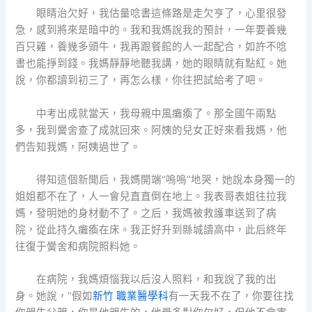
眼睛治欠好，我估量唸書這條路是走欠亨了，心里很發
急，感到將來是暗中的。我和我媽說我的預計，一年要養幾
百只雞，養幾多頭牛，我再跟餐館的人一起配合，如許不唸
書也能掙到錢。我媽靜靜地聽我講，她的眼睛就有點紅。她
說，你都讀到初三了，再怎么樣，你往把試給考了吧。
中考出成就當天，我母親中風癱瘓了。那全國午兩點
多，我到黌舍查了成就回來。阿姨的兒女正好來看我媽，他
們告知我媽，阿姨過世了。
得知這個新聞后，我媽開端“嗚嗚”地哭，她說本身獨一的
姐姐都不在了，人一會兒直直倒在地上。我表哥表姐往拉我
媽，發明她的身材動不了。之后，我媽被救護車送到了病
院，從此持久癱瘓在床。我正好升到縣城讀高中，此后終年
往復于黌舍和病院照料她。
在病院，我媽煩惱我以后沒人照料，和我說了我的出
身。她說，“假如
新竹 職業醫學科
有一天我不在了，你要往找