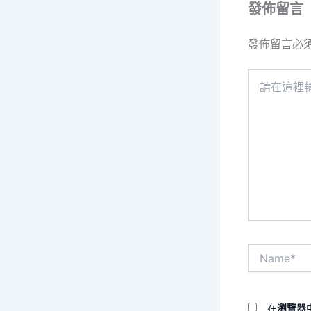
發佈留言
發佈留言必
請
在
這
裡
輸
入
內
容...
Name*
在
瀏覽器