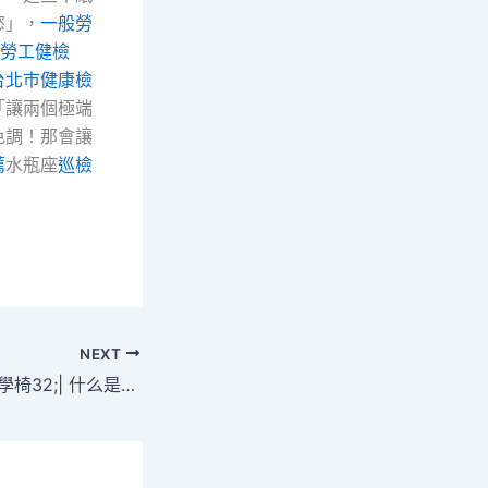
慾」，
一般勞
勞工健檢
台北巿健康檢
「讓兩個極端
色調！那會讓
薦
水瓶座
巡檢
NEXT
你好非洲&#億嵐工學椅32;| 什么是快活星球？