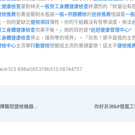
土
健康檢查
豪對林天
一般勞工身體健康檢查
秤濃烈的「財富佔有
健檢推薦
包裹並壓制水瓶座
一般+供膳體檢
的
巡檢推薦
怪誕藍
一般
生，你的愛缺乏
健檢項目
彈性。你的千紙鶴沒有哲學深度，無法
勞工身體健康檢查
完美平衡。」她的目的是*
巡迴健康管理中心
*
工身體健康檢查
停止，達到零的境界」。「灰色？那不是我的主
健檢中心
主流單
行動健檢
戀變成主流的普通愛戀！這太不
健檢推
heck123 698a085379b513.06744757
新康復診所采用秀傳醫院健檢機器人和虛擬實境 模擬釣魚烹飪搭車病人做復健像打電玩