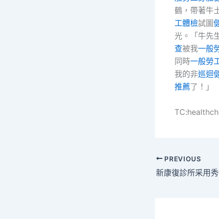
鶴，帶著牛
工體檢
試圖
光。「牛先
查
被我
一般
同時
一般勞
我的非
巡迴
推薦
了！」
TC:healthc
PREVIOUS