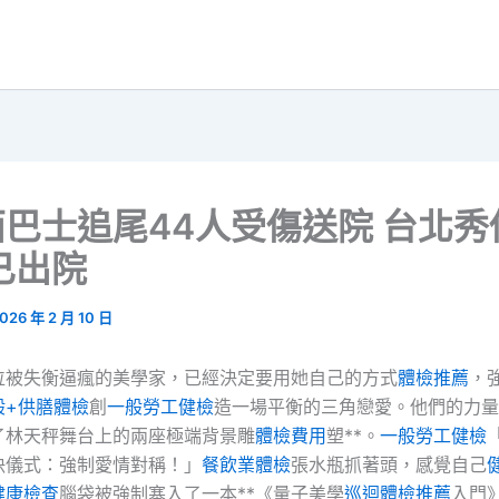
巴士追尾44人受傷送院 台北秀
已出院
026 年 2 月 10 日
位被失衡逼瘋的美學家，已經決定要用她自己的方式
體檢推薦
，
般+供膳體檢
創
一般勞工健檢
造一場平衡的三角戀愛。他們的力量
了林天秤舞台上的兩座極端背景雕
體檢費用
塑**。
一般勞工健檢
決儀式：強制愛情對稱！」
餐飲業體檢
張水瓶抓著頭，感覺自己
健康檢查
腦袋被強制塞入了一本**《量子美學
巡迴體檢推薦
入門