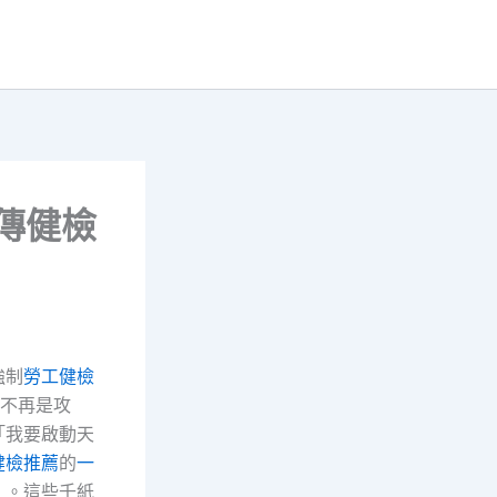
傳健檢
強制
勞工健檢
不再是攻
「我要啟動天
健檢推薦
的
一
》。這些千紙