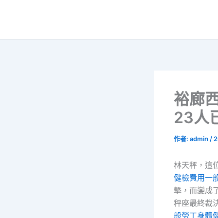
跳
至
主
要
內
容
裕廊西
23人
作者:
admin
/
2
林天秤，這
健檢費用
一
擊，而變成
秤座最終裁
般勞工身體