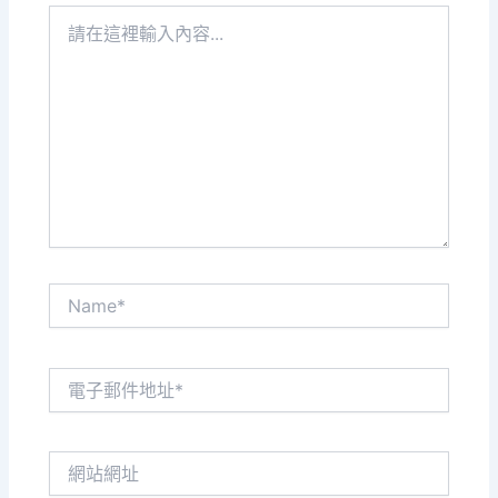
請
在
這
裡
輸
入
內
容...
Name*
電
子
郵
件
網
地
站
址