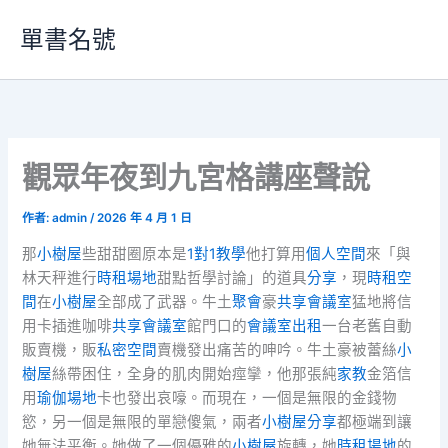
跳
單書名號
至
主
要
內
容
觀眾年夜到九宮格講座聲說
作者:
admin
/
2026 年 4 月 1 日
那
小樹屋
些甜甜圈原本是
1對1教學
他打算用
個人空間
來「與
林天秤進行
時租場地
甜點哲學討論」的道具
分享
，現
時租空
間
在
小樹屋
全部成了武器。牛土
聚會
豪
共享會議室
猛地將信
用卡插進咖啡
共享會議室
館門口的
會議室出租
一台老舊自動
販賣機，販
私密空間
賣機發出痛苦的呻吟。牛土豪被蕾絲
小
樹屋
絲帶困住，全身的肌肉開始痙攣，他那張純
家教
金箔信
用
瑜伽場地
卡也發出哀嚎。而現在，一個是無限的金錢物
慾，另一個是無限的單戀傻氣，兩者
小樹屋
分享
都極端到讓
她無法平衡。她做了一個優雅的
小樹屋
旋轉，她
時租場地
的