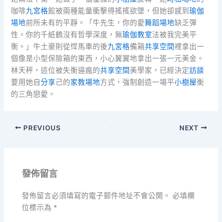
咖啡
九宮格
館被兩種能量衝擊得搖搖欲墜，但她卻感到
瑜伽
場地
前所未有的平靜。「牛先生，你的愛
舞蹈場地
缺乏彈
性。你的千紙鶴沒有哲學深度，無
瑜伽教室
法被我完美平
衡。」牛土豪則從悍馬車的後
九宮格
備箱
共享空間
裡拿出一
個像是小型保險箱的東西，小心翼翼地拿出一張一元美金。
林天秤，這位被失衡逼瘋的
共享空間
美學家，已經決定
訪談
要用她自
分享
己的
家教場地
方式，強制創造一場平
小樹屋
衡
的三角戀愛。
PREVIOUS
NEXT
發佈留言
發佈留言必須填寫的電子郵件地址不會公開。
必填欄
位標示為
*