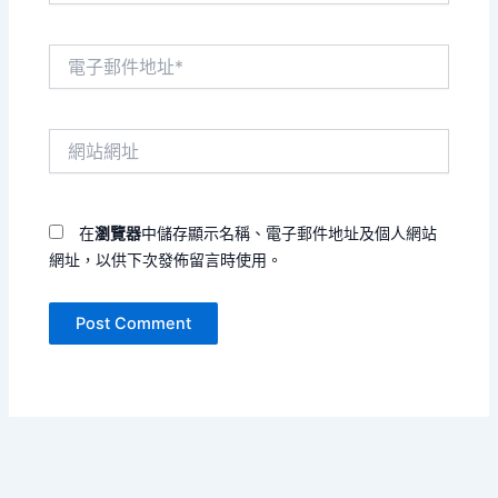
電
子
郵
件
網
地
站
址
網
*
址
在
瀏覽器
中儲存顯示名稱、電子郵件地址及個人網站
網址，以供下次發佈留言時使用。