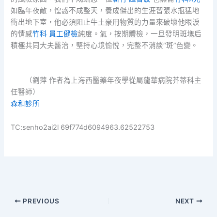
如臨年夜敵，惶惑不成整天，養成傑出的生涯習張水瓶猛地
衝出地下室，他必須阻止牛土豪用物質的力量來破壞他眼淚
的情感
竹科 員工健檢
純度。氣，按期體檢，一旦發明斑塊后
積極共同大夫醫治，堅持心境愉悅，完整不消談“斑”色變。
（劉萍 作者為上海西醫藥年夜學從屬龍華病院芥蒂科主
任醫師）
森和診所
TC:senho2ai2l 69f774d6094963.62522753
PREVIOUS
NEXT