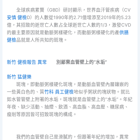
全球疾病累贅（GBD）研討顯示，世界血汗管疾病（CV
安慎 健檢
D）的人數從1990年的2.71億增添至2019年的5.23
億，其招致的逝世亡人數占全球逝世亡人數的1/3，激發CVD
的最主要原因就是動脈粥樣硬化，而動脈粥樣硬化的產
供膳
健檢
品就是人所共知的斑塊。
新竹 健檢報告 異常
別鄙棄血管壁上的“水垢”
新竹 猛健樂
斑塊，即動脈粥樣硬化斑塊，是動脈血管壁內層鑲嵌的
一些黃白色的、質
竹科 員工健檢
地似乎粥狀的塊狀物。就比
如水管管壁上附著的水垢，斑塊就是血管壁上的“水垢”。年紀
年夜、缺少活動、抽煙、飲酒、高血脂、高血壓、糖尿病、
瘦削等原因皆可招致斑塊的構成。
我們的血管壁自己是滑膩的，但跟著年紀的增加，異常