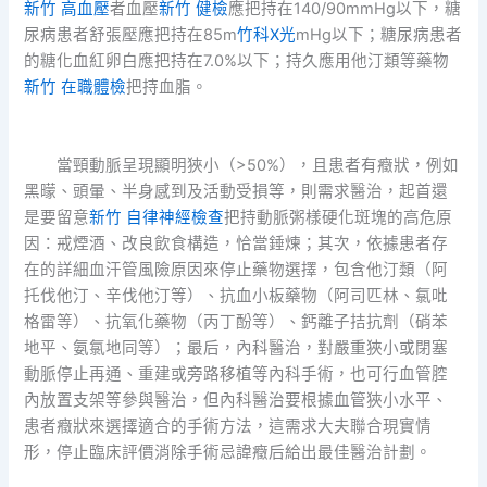
新竹 高血壓
者血壓
新竹 健檢
應把持在140/90mmHg以下，糖
尿病患者舒張壓應把持在85m
竹科X光
mHg以下；糖尿病患者
的糖化血紅卵白應把持在7.0%以下；持久應用他汀類等藥物
新竹 在職體檢
把持血脂。
當頸動脈呈現顯明狹小（>50%），且患者有癥狀，例如
黑曚、頭暈、半身感到及活動受損等，則需求醫治，起首還
是要留意
新竹 自律神經檢查
把持動脈粥樣硬化斑塊的高危原
因：戒煙酒、改良飲食構造，恰當錘煉；其次，依據患者存
在的詳細血汗管風險原因來停止藥物選擇，包含他汀類（阿
托伐他汀、辛伐他汀等）、抗血小板藥物（阿司匹林、氯吡
格雷等）、抗氧化藥物（丙丁酚等）、鈣離子拮抗劑（硝苯
地平、氨氯地同等）；最后，內科醫治，對嚴重狹小或閉塞
動脈停止再通、重建或旁路移植等內科手術，也可行血管腔
內放置支架等參與醫治，但內科醫治要根據血管狹小水平、
患者癥狀來選擇適合的手術方法，這需求大夫聯合現實情
形，停止臨床評價消除手術忌諱癥后給出最佳醫治計劃。