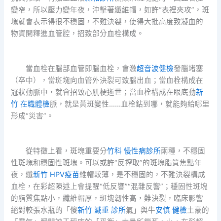
變窄，所以壓力變年夜，沖擊著纖維帽，如許“表裡夾攻”，斑
塊就會表示得很不穩固，不難決裂，使得大批高度致凝血的
物資開釋進血管腔，招致部分血栓構成。
當血栓在腦部血管即腦血栓，會激
超音波健檢
發腦堵塞
（卒中），當斑塊向血管外決裂可致腦出血；當血栓構成在
冠狀動脈中，就會招致心肌梗逝世；當血栓構成在眼底動
新
竹 在職體檢
脈，就是黃斑變性……血栓鉆到哪，就能夠給哪里
形成“災害”。
從特徵上看，斑塊重要分
竹科 慢性病診所
兩種，不穩固
性斑塊和穩固性斑塊。可以或許“反搾取”的斑塊脂質焦點年
夜，纖
新竹 HPV疫苗
維帽較薄，是不穩固的，不難決裂構成
血栓，在彩超陳述上會提醒“低反響”“混雜反響”；穩固性斑塊
的脂質焦點小，纖維帽厚，斑塊韌性高，難決裂，臨床影響
絕對較張水瓶的「傻
新竹 減重 診所
氣」與牛
安慎 健檢
土豪的