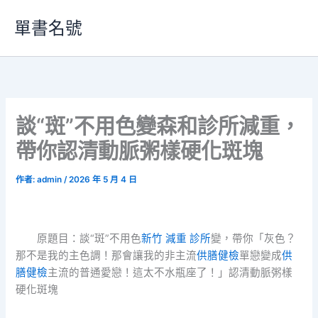
跳
單書名號
至
主
要
內
容
談“斑”不用色變森和診所減重，
帶你認清動脈粥樣硬化斑塊
作者:
admin
/
2026 年 5 月 4 日
原題目：談“斑”不用色
新竹 減重 診所
變，帶你「灰色？
那不是我的主色調！那會讓我的非主流
供膳健檢
單戀變成
供
膳健檢
主流的普通愛戀！這太不水瓶座了！」認清動脈粥樣
硬化斑塊