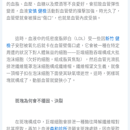
的血脂、血壓、血糖以及煙酒等不良愛好，會招致血管彈性
變差，血液
安慎 健檢
活動對血管壁的撞擊加強，時光久了，
血管壁就會被撞出“傷口”，也就是血管內皮受損。
這時，血液中的低密度脂卵白（LDL）受一些因
新竹 健
檢
子安慰被氧化后就卡在血管壁傷口處，它會被一種在特定
周遭的狀況下對人體無益的細胞——巨噬細胞吞噬構成大批
泡沫細胞（欠好的細胞，組成脂質焦點），然后血管光滑肌
排泄纖維籠罩泡沫細胞構成纖維帽。纖維帽望文生義，就像
一頂帽子扣在泡沫細胞下面使其缺氧壞逝世。這時，粥樣斑
塊就構成了，動脈血管就變狹小了。
斑塊為何會不穩固、決裂
在斑塊構成中，巨噬細胞會排泄一種酶往降解纖維帽對
抗其搾取，再加上血液
森和診所
流顛末斑塊處時，因血管腔