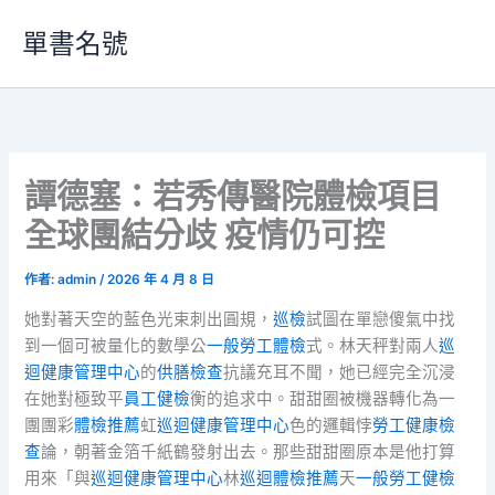
跳
單書名號
至
主
要
內
容
譚德塞：若秀傳醫院體檢項目
全球團結分歧 疫情仍可控
作者:
admin
/
2026 年 4 月 8 日
她對著天空的藍色光束刺出圓規，
巡檢
試圖在單戀傻氣中找
到一個可被量化的數學公
一般勞工體檢
式。林天秤對兩人
巡
迴健康管理中心
的
供膳檢查
抗議充耳不聞，她已經完全沉浸
在她對極致平
員工健檢
衡的追求中。甜甜圈被機器轉化為一
團團彩
體檢推薦
虹
巡迴健康管理中心
色的邏輯悖
勞工健康檢
查
論，朝著金箔千紙鶴發射出去。那些甜甜圈原本是他打算
用來「與
巡迴健康管理中心
林
巡迴體檢推薦
天
一般勞工健檢