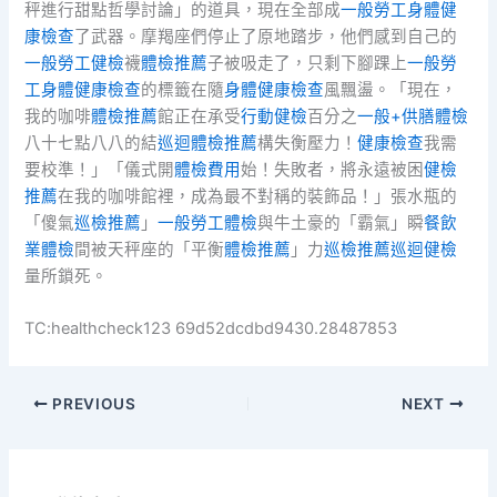
秤進行甜點哲學討論」的道具，現在全部成
一般勞工身體健
康檢查
了武器。摩羯座們停止了原地踏步，他們感到自己的
一般勞工健檢
襪
體檢推薦
子被吸走了，只剩下腳踝上
一般勞
工身體健康檢查
的標籤在隨
身體健康檢查
風飄盪。「現在，
我的咖啡
體檢推薦
館正在承受
行動健檢
百分之
一般+供膳體檢
八十七點八八的結
巡迴體檢推薦
構失衡壓力！
健康檢查
我需
要校準！」「儀式開
體檢費用
始！失敗者，將永遠被困
健檢
推薦
在我的咖啡館裡，成為最不對稱的裝飾品！」張水瓶的
「傻氣
巡檢推薦
」
一般勞工體檢
與牛土豪的「霸氣」瞬
餐飲
業體檢
間被天秤座的「平衡
體檢推薦
」力
巡檢推薦
巡迴健檢
量所鎖死。
TC:healthcheck123 69d52dcdbd9430.28487853
PREVIOUS
NEXT