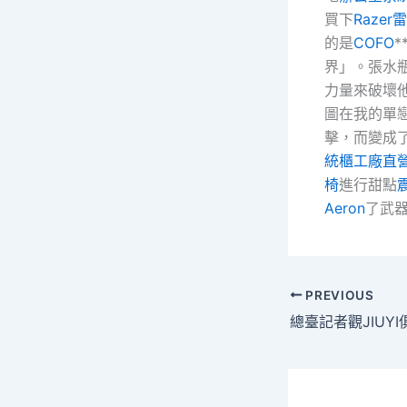
買下
Raze
的是
COFO
*
界」。張水
力量來破壞
圖在我的單
擊，而變成
統櫃工廠直
椅
進行甜點
Aeron
了武
PREVIOUS