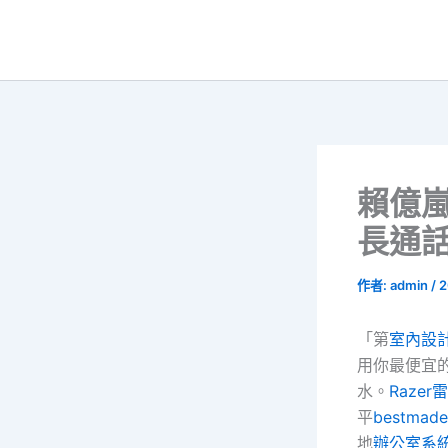
跳
至
主
要
內
容
賴億
長通
作者:
admin
/
2
「第
室內設
用你最便宜
水。
Raze
平
bestma
地
辦公室系