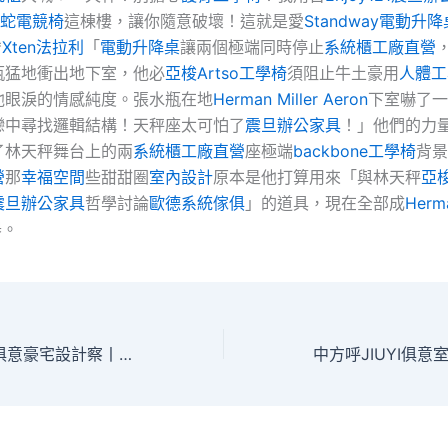
r雷蛇電競椅
這棟樓，讓你隨意破壞！這就是愛
Standway電動升降
*
Xten法拉利
「
電動升降桌
讓兩個極端同時停止
系統櫃工廠直營
瓶猛地衝出地下室，他必
亞梭Artso工學椅
須阻止牛土豪用
人體工
他眼淚的情感純度。張水瓶在地
Herman Miller Aeron
下室嚇了一
戀中尋找邏輯結構！天秤座太可怕了
震旦辦公家具
！」他們的力
了林天秤舞台上的兩
系統櫃工廠直營
座極端
backbone工學椅
背景
營
那
幸福空間
些甜甜圈
室內設計
原本是他打算用來「與林天秤
亞梭
震旦辦公家具
哲學討論
歐德系統傢俱
」的道具，現在全部成
Herma
器。
總臺記者觀JIUYI俱意豪宅設計察丨零關稅政策將為中非經貿一起配合注進新動能