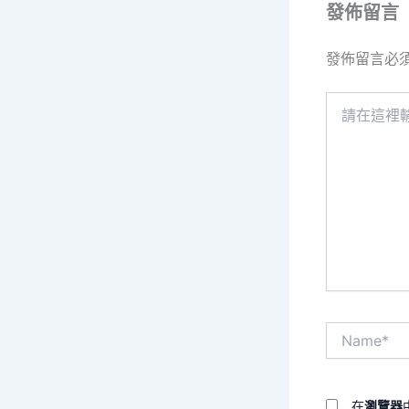
發佈留言
發佈留言必
請
在
這
裡
輸
入
內
容...
Name*
在
瀏覽器