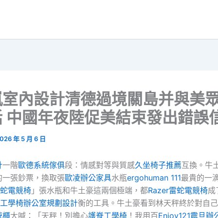
嵐室內設計清德過境關島并與美
話 中國年夜陸促美結束發出錯誤
026 年 5 月 6 日
計
一階
歐德系統傢俱
段：情感對等與質感
久坐椅子推薦
互換。牛
的一張鈔票，換取張
歐凌辦公家具
水瓶
ergohuman 111
最貴的一
r雷蛇電競椅
」張水瓶和牛土豪這兩個極端，都
Razer雷蛇電競椅
成
de工學椅
辦公室規劃設計
衡的工具。牛土豪看到林天秤終於對自己
統櫃
大喊：「天秤！別擔心
護脊工學椅
！我用百
Enjoy121
震旦辦