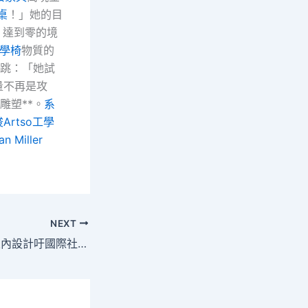
桌
！」她的目
，達到零的境
學椅
物質的
跳：「她試
量不再是攻
雕塑**。
系
Artso工學
n Miller
NEXT
中方呼JIUYI俱意室內設計吁國際社會 高度警戒japan(日本)擁核野心