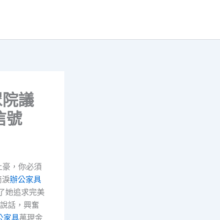
眾院議
信號
土豪，你必須
滴淚
辦公家具
了她追求完美
說話，興奮
公家具
萬現金