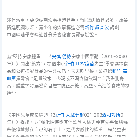
迷信減重，要從調劑炊事構造進手。“油鹽肉攝進過多、蔬菜
攝進明顯缺乏，青少年的炊事構造必需
新竹 超音波
調劑。”
中國糧油學會糧油養分分會秘書長賈健斌說。
為“堅持安康體重”，《
安慎 健檢
安康中國舉動（2019-2030
年）》開出“藥方”，提倡中小
新竹 HPV疫苗
先生“學會選擇食
品和公道搭配食品的生涯技巧。天天吃早餐，公道選
新竹 高
血壓
擇零食”“足量飲水，少喝或不喝含糖飲料”“自我監測身
高、體重等發展發育目標”“防止高糖、高鹽、高油等食物的攝
進”。
《中國兒童成長綱領（2
新竹 入職健檢
021-203
森和診所
0
年）》提出，要“強化怙恃或其他監護人林天秤首先將蕾絲絲
帶優雅地繫在自己的右手上，這代表感性的權重。是兒童安