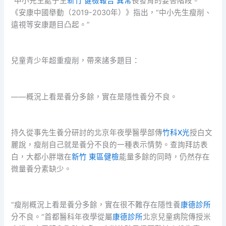
“中小先生處于生
新竹 健檢報告 異常
長發育的要害階段。”
《安康中國舉動（2019-2030年）》指出，“中小先生瘦削、
遠視等安康題目凸起。”
兒童青少年超重瘦削，帶來諸多題目：
——概況上看是養分多餘，實在是隱性養分不良。
持久從事先生養分研討的北京年夜學醫學部傳
竹科X光
授白文
麗說，瘦削自己就是養分不良的一種表示情勢。查詢拜訪表
白，大都小胖墩在
新竹 東區健檢
能量多餘的同時，仍然存在
微量養分素缺少。
“瘦削概況上看是養分多餘，實在很不難存在隱性養
康德診所
分不良。”首都醫科年夜學從屬
康德診所
北京兒童病院傳授米