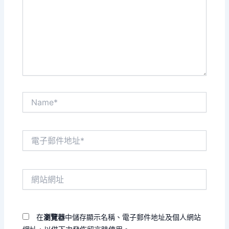
輸
入
內
容...
Name*
電
子
郵
件
網
地
站
址
網
*
址
在
瀏覽器
中儲存顯示名稱、電子郵件地址及個人網站