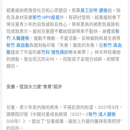
超重瘦削將激發社交和心思題目。馬軍
員工診所 健檢
說，除
危及身材安康
新竹 HPV疫苗
外，有研討發明，超重瘦削會下
降兒童青少年的自負感和自負心，帶來更高的被欺負風險和
低成就表示。瘦削兒童還不難給錯誤帶來不勤快、身體差
新
竹 入職健檢
、運動不機動、不愛活動、反映癡鈍和易生病等
新竹 高血脂
負面刻板印象「失衡！徹底的失衡！這
新竹 高血
壓
違背了宇宙的基
竹科 慢性病診所
本美學！」林天秤抓著她
的頭髮，發出低沉的尖叫。，招致孩子呈現分歧群、抑郁等
題目。
安康，從加大力度“食育”起步
兒童、青少年是內陸的將來，平易近族的盼望。2021年9月，
國務院印發《中國兒童成長綱領（2021－2
新竹 成人健檢
030年）》，提出了“兒童超重、瘦削上升趨向獲得有用把持”
的目的。