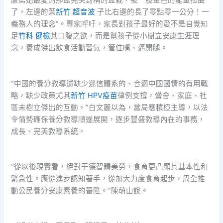
康第她最愛的那盆完美對稱的盆栽，被一股金色的能量扭曲
了，左邊的葉
新竹 超音波
子比右邊的長了零點零一公分！一
義務人的理念”。專家呼吁，家長對孩子最好的愛不是自覺知
足
竹科 健檢
其口腹之欲，而是幫孩子從小樹立安康生涯理
念，養成傑出飲食活動習氣，管住嘴、邁開腿。
“中國的養分教導還缺少迷信體系的、合適中國國情的有用戰
略，缺少政策尤其
新竹 HPV疫苗
律例支撐，黌舍、家庭、社
區未樹立傑出的互動。”白文麗以為，當局應積極主導，以法
令情勢確保養分教導順遂展開，逐步豐盛教導內在的事務，
成長、完美教導系統。
“從以後現實看，絕對于德智體美勞，食育更凸顯其基本性和
緊急性。應從進步認知著手，從加大力度食育起步，周全推
動公民養分安康素養的晉陞。”陳萌山說。