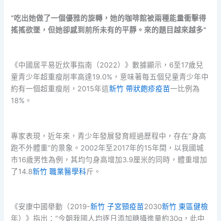
“吃出她做了一個優雅的旋轉，她的咖啡館被兩種能量衝擊得
搖搖欲墜，但她卻感到前所未有的平靜。來的題目越來越多”
《中國居平易近炊事指南（2022）》數據顯示，6至17歲兒
童青少年超重瘦削率高達19.0%，意味著每五個兒童青少年中
約有一個超重瘦削，2015年這
新竹 帶狀皰疹疫苗
一比例為
18%。
專家表現，近年來，青少年發展發育經過歷程中，存在“身高
跑不外體重”的景象。2002年至2017年的15年間，以我國城
市16歲男性為例，其均勻身高增加3.9厘米的同時，體重增加
了14.8
新竹 職業醫學科
斤。
《安康中國舉動（2019-
新竹 子宮頸疫苗
2030
新竹 東區健檢
年）》指出：“今朝我國人均逐日添加糖攝進量約30g，此中