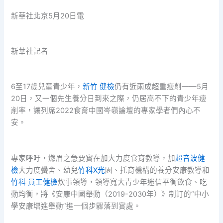
新華社北京5月20日電
新華社記者
6至17歲兒童青少年，
新竹 健檢
仍有近兩成超重瘦削——5月
20日，又一個先生養分日到來之際，仍居高不下的青少年瘦
削率，讓列席2022食育中國岑嶺論壇的專家學者們內心不
安。
專家呼吁，燃眉之急要實在加大力度食育教導，加
超音波健
檢
大力度黌舍、幼兒
竹科X光
園、托育機構的養分安康教導和
竹科 員工健檢
炊事領導，領導寬大青少年迷信平衡飲食、吃
動均衡，將《安康中國舉動（2019-2030年）》制訂的“中小
學安康增進舉動”進一個步驟落到實處。