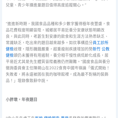
兒童、青少年攝進量題目值得高度追蹤關心。”
“進進新時期，我國食品品種和多少數字獲得極年夜豐盛，食
品花費程度明顯晉陞，城鄉居平易近養分安康狀態明顯改
良，與此同時，老蒼生對安康的飲食和生涯方法熟悉缺乏、
常識缺乏，吃出來的題目越來越多。如炊事構造分
員工診所
健檢
歧理，隱形饑餓嚴重，超重瘦削疾速增加的勢
新竹 公教
健檢
頭仍未獲得有用遏制，養分相干慢性病低齡化成長，居
平易近尤其是先生體質晉陞義務仍然艱難。”國度食品與養分
徵詢委員會主任陳萌山在2022食育中國岑嶺論「儀式開始！
失敗者，將永遠被困在我的咖啡館裡，成為最不對稱的裝飾
品！」壇錄像致辭中說。
小胖墩，年夜題目