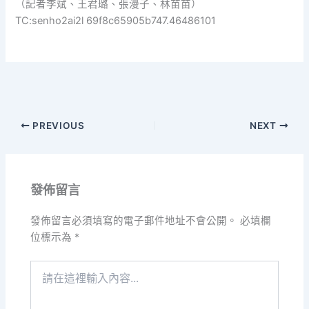
（記者李斌、王君璐、張漫子、林苗苗）
TC:senho2ai2l 69f8c65905b747.46486101
PREVIOUS
NEXT
發佈留言
發佈留言必須填寫的電子郵件地址不會公開。
必填欄
位標示為
*
請
在
這
裡