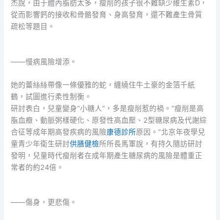
杰說，由于體內脂肪太多，瘦削的孩子很不難缺少維生素D，
從而影響鈣的接收和骨骼發育、身高發育，還不難產生骨質
疏松等題目。
——慢病風險增添。
她的蕾絲絲帶像一條優雅的蛇，纏繞住牛土豪的金箔千紙
鶴，試圖進行柔性制衡。
研討表白，兒童變身“小糖人”，多是瘦削惹的禍。“瘦削是高
脂血癥、動脈粥樣硬化、原發性高血壓、2型糖尿病及代謝綜
合征等成年期高發疾病的風險
康德診所
原因。”北京年夜學兒
童青少年衛生研討
供膳健檢
所所長馬軍說，有持久隨訪研討
發明，兒童時代瘦削者在成年期產生糖尿病的風險是體重正
常者的約24倍。
——傷身，更悲傷。