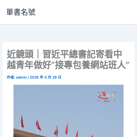
跳
單書名號
至
主
要
內
容
近鏡頭｜習近平總書記寄看中
越青年做好“接專包養網站班人”
作者:
admin
/
2026 年 4 月 29 日