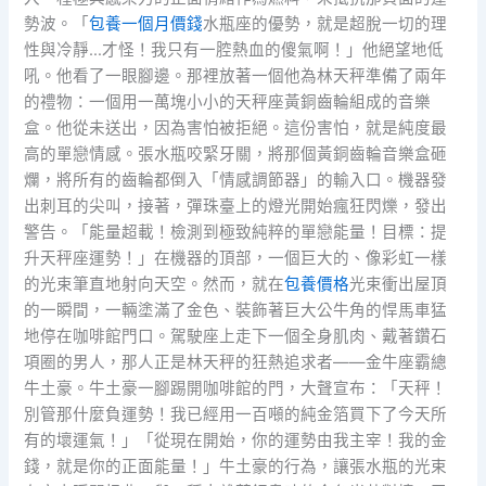
勢波。「
包養一個月價錢
水瓶座的優勢，就是超脫一切的理
性與冷靜…才怪！我只有一腔熱血的傻氣啊！」他絕望地低
吼。他看了一眼腳邊。那裡放著一個他為林天秤準備了兩年
的禮物：一個用一萬塊小小的天秤座黃銅齒輪組成的音樂
盒。他從未送出，因為害怕被拒絕。這份害怕，就是純度最
高的單戀情感。張水瓶咬緊牙關，將那個黃銅齒輪音樂盒砸
爛，將所有的齒輪都倒入「情感調節器」的輸入口。機器發
出刺耳的尖叫，接著，彈珠臺上的燈光開始瘋狂閃爍，發出
警告。「能量超載！檢測到極致純粹的單戀能量！目標：提
升天秤座運勢！」在機器的頂部，一個巨大的、像彩虹一樣
的光束筆直地射向天空。然而，就在
包養價格
光束衝出屋頂
的一瞬間，一輛塗滿了金色、裝飾著巨大公牛角的悍馬車猛
地停在咖啡館門口。駕駛座上走下一個全身肌肉、戴著鑽石
項圈的男人，那人正是林天秤的狂熱追求者——金牛座霸總
牛土豪。牛土豪一腳踢開咖啡館的門，大聲宣布：「天秤！
別管那什麼負運勢！我已經用一百噸的純金箔買下了今天所
有的壞運氣！」「從現在開始，你的運勢由我主宰！我的金
錢，就是你的正面能量！」牛土豪的行為，讓張水瓶的光束