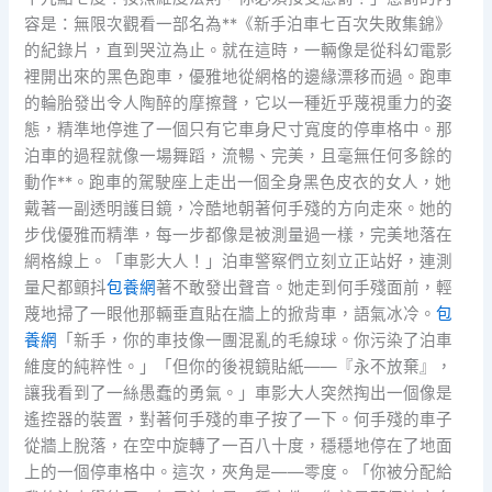
容是：無限次觀看一部名為**《新手泊車七百次失敗集錦》
的紀錄片，直到哭泣為止。就在這時，一輛像是從科幻電影
裡開出來的黑色跑車，優雅地從網格的邊緣漂移而過。跑車
的輪胎發出令人陶醉的摩擦聲，它以一種近乎蔑視重力的姿
態，精準地停進了一個只有它車身尺寸寬度的停車格中。那
泊車的過程就像一場舞蹈，流暢、完美，且毫無任何多餘的
動作**。跑車的駕駛座上走出一個全身黑色皮衣的女人，她
戴著一副透明護目鏡，冷酷地朝著何手殘的方向走來。她的
步伐優雅而精準，每一步都像是被測量過一樣，完美地落在
網格線上。「車影大人！」泊車警察們立刻立正站好，連測
量尺都顫抖
包養網
著不敢發出聲音。她走到何手殘面前，輕
蔑地掃了一眼他那輛垂直貼在牆上的掀背車，語氣冰冷。
包
養網
「新手，你的車技像一團混亂的毛線球。你污染了泊車
維度的純粹性。」「但你的後視鏡貼紙——『永不放棄』，
讓我看到了一絲愚蠢的勇氣。」車影大人突然掏出一個像是
遙控器的裝置，對著何手殘的車子按了一下。何手殘的車子
從牆上脫落，在空中旋轉了一百八十度，穩穩地停在了地面
上的一個停車格中。這次，夾角是——零度。「你被分配給