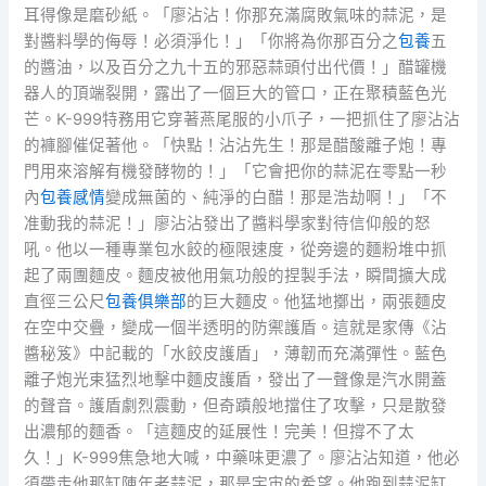
耳得像是磨砂紙。「廖沾沾！你那充滿腐敗氣味的蒜泥，是
對醬料學的侮辱！必須淨化！」「你將為你那百分之
包養
五
的醬油，以及百分之九十五的邪惡蒜頭付出代價！」醋罐機
器人的頂端裂開，露出了一個巨大的管口，正在聚積藍色光
芒。K-999特務用它穿著燕尾服的小爪子，一把抓住了廖沾沾
的褲腳催促著他。「快點！沾沾先生！那是醋酸離子炮！專
門用來溶解有機發酵物的！」「它會把你的蒜泥在零點一秒
內
包養感情
變成無菌的、純淨的白醋！那是浩劫啊！」「不
准動我的蒜泥！」廖沾沾發出了醬料學家對待信仰般的怒
吼。他以一種專業包水餃的極限速度，從旁邊的麵粉堆中抓
起了兩團麵皮。麵皮被他用氣功般的捏製手法，瞬間擴大成
直徑三公尺
包養俱樂部
的巨大麵皮。他猛地擲出，兩張麵皮
在空中交疊，變成一個半透明的防禦護盾。這就是家傳《沾
醬秘笈》中記載的「水餃皮護盾」，薄韌而充滿彈性。藍色
離子炮光束猛烈地擊中麵皮護盾，發出了一聲像是汽水開蓋
的聲音。護盾劇烈震動，但奇蹟般地擋住了攻擊，只是散發
出濃郁的麵香。「這麵皮的延展性！完美！但撐不了太
久！」K-999焦急地大喊，中藥味更濃了。廖沾沾知道，他必
須帶走他那缸陳年老蒜泥，那是宇宙的希望。他跑到蒜泥缸