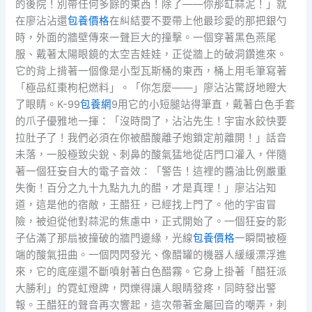
的後院！別帶任何多餘的東西！除了——你那缸蒜泥！」就
在廖沾沾還
包養價格
在糾結要不要帶上他最珍愛的那把銀勺
時，外面的牆壁傳來一聲巨大的撞擊。一個穿著黑色燕尾
服、戴著太陽眼鏡的太空吉娃娃，正從牆上的破洞鑽進來。
它的背上揹著一個像是小型瓦斯桶的東西，桶上用毛筆寫著
「極品紅棗枸杞燃料」。「你怎麼——」廖沾沾驚訝地瞪大
了眼睛。K-99
包養網
9用它的小短腿站得筆直，戴著白色手套
的爪子優雅地一揮：「沒時間了，沾沾先生！宇宙水餃快要
拉肚子了！我們必須在你被醋酸離子炮鎖定前離開！」話音
未落，一股極致尖銳、刺鼻的酸氣猛地從店門口灌入，伴隨
著一個狂妄自大的電子音效：「警告！這裡的醬油比例嚴重
失衡！百分之九十九點九九的醋，才是真理！」廖沾沾知
道，這是他的宿敵，王醋狂，已經找上門了。他的宇宙冒
險，被迫從他對蒜泥的焦慮中，正式開始了。一個狂妄的影
子佔滿了那扇被撞破的牆門邊緣，光線
包養價格
一瞬間被極
端的酸氣扭曲。一個閃閃發光、像醋罐的機器人緩緩漂浮進
來，它的底座還不斷噴射著白色醋霧。它身上掛著「醋狂派
大勝利」的霓虹燈牌，閃爍得讓人眼睛發疼，同時發出警
報。王醋狂的聲音再次響起，這次帶著金屬回音的嘲弄，刺