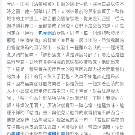
兮的，印著《沾醬秘笈》封面的皺衛生紙，塞進口袋以備不
時之需。他一腳踏出店門，立刻被眼前的景象震驚了。整條
城市的主幹道上，數百個交通信號燈，從東邊到西邊，從高
架橋到巷弄口，全部變成了綠燈。它們不是交替閃爍，而是
固定在「通行」
包養網
的狀態，同時，每一個燈箱都發出了
那種「咕嚕咕嚕」的聲音，並且有一層淡淡的、熱氣騰騰的
白霧從燈箱的頂部冒出，散發出一種難以名狀的——麵粉蒸
煮過頭的氣味。「麵粉焦慮？還是過度發酵？」廖沾沾是個
醬料學家，對所有食物相關的氣味都極度敏感。他聞出來
了，這是一種只有在極度巨大的麵團因為壓力過大而散發出
的氣味。街上的行人陷入了混亂。汽車不知道該走還是該
停，因為無論從哪個方向看，都是綠燈。一個穿著西裝的男
人小心翼翼地把車停在路中央，搖下車窗，對著紅綠燈大
喊：「喂！你為什麼咕嚕咕嚕？你倒是紅一下啊！我要向左
轉！綠燈沒用啊！」廖沾沾感覺到一陣心悸。這種氣味，這
種不祥的「咕嚕」聲，與他兒時聽到的家傳預言不謀而合。
他想起家傳《沾醬秘笈》裡記載的第一句：「當世間萬物的
交通都被麵皮的氣味籠罩，且燈號恒綠、聲如湯沸時，便是
包養網
宇宙水餃臨界
短期包養
點到來之時。」「七點五個地