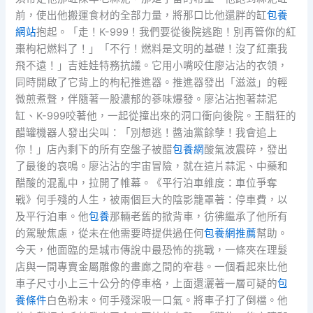
前，使出他搬運食材的全部力量，將那口比他還胖的缸
包養
網站
抱起。「走！K-999！我們要從後院逃跑！別再管你的紅
棗枸杞燃料了！」「不行！燃料是文明的基礎！沒了紅棗我
飛不遠！」吉娃娃特務抗議。它用小嘴咬住廖沾沾的衣領，
同時開啟了它背上的枸杞推進器。推進器發出「滋滋」的輕
微煎煮聲，伴隨著一股濃郁的蔘味爆發。廖沾沾抱著蒜泥
缸、K-999咬著他，一起從撞出來的洞口衝向後院。王醋狂的
醋罐機器人發出尖叫：「別想逃！醬油黨餘孽！我會追上
你！」店內剩下的所有空盤子被醋
包養網
酸氣波震碎，發出
了最後的哀鳴。廖沾沾的宇宙冒險，就在這片蒜泥、中藥和
醋酸的混亂中，拉開了帷幕。《平行泊車維度：車位爭奪
戰》何手殘的人生，被兩個巨大的陰影籠罩著：停車費，以
及平行泊車。他
包養
那輛老舊的掀背車，彷彿繼承了他所有
的駕駛焦慮，從未在他需要時提供過任何
包養網推薦
幫助。
今天，他面臨的是城市傳說中最恐怖的挑戰，一條夾在理髮
店與一間專賣金屬雕像的畫廊之間的窄巷。一個看起來比他
車子尺寸小上三十公分的停車格，上面還灑著一層可疑的
包
養條件
白色粉末。何手殘深吸一口氣。將車子打了倒檔。他