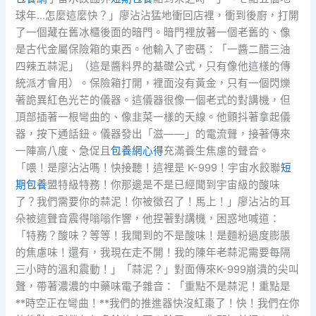
球年…怎麼這麼快？」廖沾沾猛地衝回店裡，衝到後廚，打開
了一個藏在舊冰櫃後面的暗門。暗門裡放著一個老舊的、像
是古代金屬保險箱的東西。他輸入了密碼：「一醬二醋三油
四辣五蒜泥」（這是醬料界的基礎公式，只有像他這樣的傳
統派才會用）。保險箱打開，裡面沒有黃金，只有一個閃爍
著詭異紅色光芒的儀器。這儀器很像一個老式的對講機，但
頂部插著一根彎曲的、像韭菜一樣的天線。他顫抖著拿起儀
器，按下通話鈕。儀器發出「滋——」的電流聲，接著傳來
一陣高八度、急促且
包養網心得
充滿養生焦慮的聲音。
「喂！是廖沾沾嗎！快接聽！這裡是 K-999！宇宙水餃聯
短
期包養
盟特級特務！你那邊是不是已經聞到宇宙級的酸味
了？我們需要你的蒜泥！你被徵召了！馬上！」廖沾沾的耳
朵被這聲音震得嗡嗡作響，他捏著對講機，困惑地喊道：
「特務？酸味？等等！我聞到的不是酸味！是麵粉過度膨脹
的焦慮味！還有，我現在走不開！我的陳年老蒜泥需要每隔
三小時的溫和震動！」「蒜泥？」對面傳來K-999崩潰的尖叫
聲，帶著濃濃的中藥味電子雜音：「重點不是蒜泥！重點是
**時空正在彎曲！**我們的推進器快沒紅棗了！快！我們在你