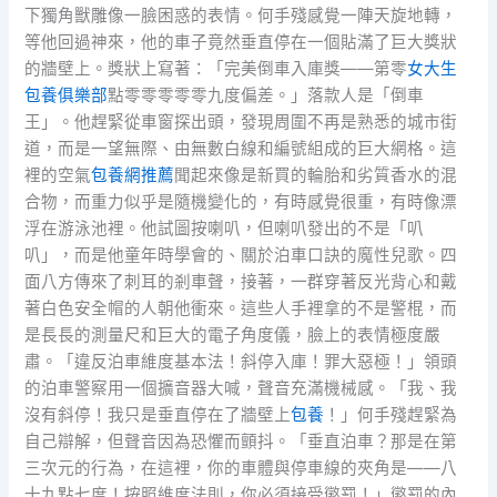
下獨角獸雕像一臉困惑的表情。何手殘感覺一陣天旋地轉，
等他回過神來，他的車子竟然垂直停在一個貼滿了巨大獎狀
的牆壁上。獎狀上寫著：「完美倒車入庫獎——第零
女大生
包養俱樂部
點零零零零零九度偏差。」落款人是「倒車
王」。他趕緊從車窗探出頭，發現周圍不再是熟悉的城市街
道，而是一望無際、由無數白線和編號組成的巨大網格。這
裡的空氣
包養網推薦
聞起來像是新買的輪胎和劣質香水的混
合物，而重力似乎是隨機變化的，有時感覺很重，有時像漂
浮在游泳池裡。他試圖按喇叭，但喇叭發出的不是「叭
叭」，而是他童年時學會的、關於泊車口訣的魔性兒歌。四
面八方傳來了刺耳的剎車聲，接著，一群穿著反光背心和戴
著白色安全帽的人朝他衝來。這些人手裡拿的不是警棍，而
是長長的測量尺和巨大的電子角度儀，臉上的表情極度嚴
肅。「違反泊車維度基本法！斜停入庫！罪大惡極！」領頭
的泊車警察用一個擴音器大喊，聲音充滿機械感。「我、我
沒有斜停！我只是垂直停在了牆壁上
包養
！」何手殘趕緊為
自己辯解，但聲音因為恐懼而顫抖。「垂直泊車？那是在第
三次元的行為，在這裡，你的車體與停車線的夾角是——八
十九點七度！按照維度法則，你必須接受懲罰！」懲罰的內