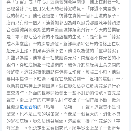
與「宇宙」或「中心」這兩個詞毫無關係。他正在對著一缸
已經發酵了七個月又七天的老蒜泥嘆氣。「你還不夠靈動，
我的蒜泥。」他輕聲細語，彷彿在責備一個不上進的孩子。
店內只有他一個人，連蒼蠅都因為難以忍受那股陳年蒜頭混
合著鐵鏽與淡淡絕望的味道而選擇繞道飛行。今天的營業額
是：零。廖沾沾不安的不是店裡的生意，而是他對**「蒜泥
成本焦慮症」**的深層恐懼。新鮮蒜頭每公斤的價格正在以
超光速上漲，如果再這樣下去，他引以為傲的「靈魂蒜泥」
將難以為繼。他拿著一把被磨得光滑、閃耀著不祥光芒的小
銀勺，從缸底撈起一坨濃稠的、顏色介於灰綠與土黃之間的
發酵物。這蒜泥被他照顧得像稀世珍寶，每隔三小時，他就
要用手指彈一下缸邊，確保它能感受到**「溫和的震動」**，
以助其在精神上達到圓滿。就在廖沾沾專注於與蒜泥進行心
靈交流時，外面的世界開始發出一些不對勁的信號。首先是
聲音。街上所有的汽車喇叭同時發出了一個持續不斷、低沉
且潮濕
包養合約
的「咕嚕——咕嚕——」聲。這聲音不是引
擎聲，也不是正常的鳴笛聲，而像是一個巨大的、消化不良
的胃在哀嚎。廖沾沾皺著眉頭，這嚴重干擾了他蒜泥的「寧
靜冥想」。他決定出去看個究竟，順手從桌上拿了一張髒兮