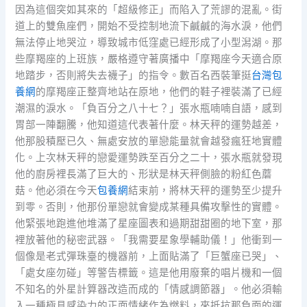
因為這個突如其來的「超級修正」而陷入了荒謬的混亂。街
道上的雙魚座們，開始不受控制地流下鹹鹹的海水淚，他們
無法停止地哭泣，導致城市低窪處已經形成了小型潟湖。那
些摩羯座的上班族，嚴格遵守著廣播中「摩羯座今天適合原
地踏步，否則將失去襪子」的指令。數百名西裝筆挺
台灣包
養網
的摩羯座正整齊地站在原地，他們的鞋子裡裝滿了已經
潮濕的淚水。「負百分之八十七？」張水瓶喃喃自語，感到
胃部一陣翻騰，他知道這代表著什麼。林天秤的運勢越差，
他那股積壓已久、無處安放的單戀能量就會越發瘋狂地實體
化。上次林天秤的戀愛運勢跌至百分之二十，張水瓶就發現
他的廚房裡長滿了巨大的、形狀是林天秤側臉的粉紅色蘑
菇。他必須在今天
包養網
結束前，將林天秤的運勢至少提升
到零。否則，他那份單戀就會變成某種具備攻擊性的實體。
他緊張地跑進他堆滿了星座圖表和過期甜甜圈的地下室，那
裡放著他的秘密武器。「我需要星象學輔助儀！」他衝到一
個像是老式彈珠臺的機器前，上面貼滿了「巨蟹座已哭」、
「處女座勿碰」等警告標籤。這是他用廢棄的唱片機和一個
不知名的外星計算器改造而成的「情感調節器」。他必須輸
入一種極具感染力的正面情緒作為燃料，來抵抗那負面的運