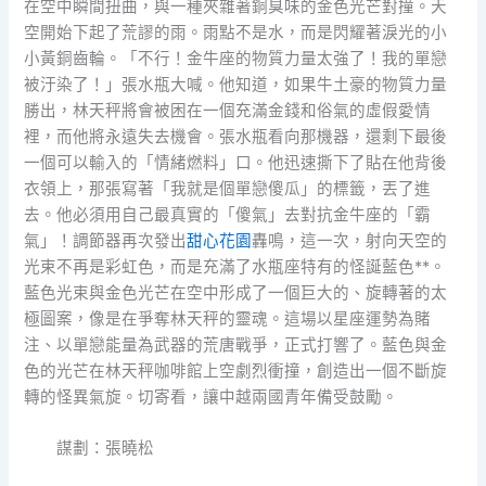
在空中瞬間扭曲，與一種夾雜著銅臭味的金色光芒對撞。天
空開始下起了荒謬的雨。雨點不是水，而是閃耀著淚光的小
小黃銅齒輪。「不行！金牛座的物質力量太強了！我的單戀
被汙染了！」張水瓶大喊。他知道，如果牛土豪的物質力量
勝出，林天秤將會被困在一個充滿金錢和俗氣的虛假愛情
裡，而他將永遠失去機會。張水瓶看向那機器，還剩下最後
一個可以輸入的「情緒燃料」口。他迅速撕下了貼在他背後
衣領上，那張寫著「我就是個單戀傻瓜」的標籤，丟了進
去。他必須用自己最真實的「傻氣」去對抗金牛座的「霸
氣」！調節器再次發出
甜心花園
轟鳴，這一次，射向天空的
光束不再是彩虹色，而是充滿了水瓶座特有的怪誕藍色**。
藍色光束與金色光芒在空中形成了一個巨大的、旋轉著的太
極圖案，像是在爭奪林天秤的靈魂。這場以星座運勢為賭
注、以單戀能量為武器的荒唐戰爭，正式打響了。藍色與金
色的光芒在林天秤咖啡館上空劇烈衝撞，創造出一個不斷旋
轉的怪異氣旋。切寄看，讓中越兩國青年備受鼓勵。
謀劃：張曉松