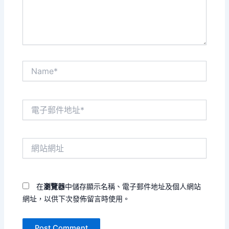
容...
Name*
電
子
郵
件
網
地
站
址
網
*
址
在
瀏覽器
中儲存顯示名稱、電子郵件地址及個人網站
網址，以供下次發佈留言時使用。