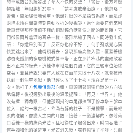
的車載語音系統發出了令人不快的女聲：「警告，後方障礙
物距離：無限趨近於零。」「請考慮放棄治療。」他忽略了
警告，開始緩慢地倒車。他最討厭的不是語音系統，而是那
兩塊永遠在關鍵時刻自動收折的後視鏡。當他需要它們來判
斷車體與那座價值不菲的銅製獨角獸雕像之間的距離時，它
們卻像兩片羞澀的耳朵一樣，優雅地縮了回去。同時發出低
語：「你還是別看了，反正你也停不好。」何手殘感覺心臟
快要跳出來了。他轉頭看去，發現那座高聳入雲、覆蓋著鏽
跡斑斑鐵網的多層機械式停車塔，正在那片窄巷的盡頭散發
出不正常的綠光。這棟停車塔是個異類，它的三號車位始終
空著，並且傳說只要有人敢在它面前失敗十八次，就會被傳
送到一個泊車地獄。他已經失敗了十七次。現在是第十八
次。他打了方
包養俱樂部
向盤，車頭朝著銅獨角獸的方向猛
地偏轉。後視鏡發出最後的溫柔提醒：「再見，世界。」他
沒有撞上獨角獸，但他那顫抖的車尾卻擦到了停車塔三號車
位入口處的一根古老、佈滿苔蘚的柱子。不是撞擊，而是輕
柔的碰觸，像戀人之間的耳語。接著，一道濃郁的、像薄荷
口香糖一樣的綠色光芒。猛地從柱子爆發出來，瞬間吞噬了
何手殘和他的掀背車。光芒消失後，窄巷恢復了平靜，只剩