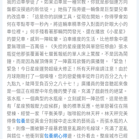
我的泊車學徒了。如果泊車是一種宗教，你就是那個連方向
盤都沒摸過的新信徒。」她指了指旁邊一輛像是巨型嬰兒車
的改造車：「這是你的訓練工具，從現在開始，你得學會如
何在零點零零一秒內，將這輛車精準停入對面的針眼大小的
車位裡。」何手殘看著那輛閃閃發光、還在播放《小星星》
的嬰兒車，感到一陣眩暈。泊車維度的生活，比他想象中還
要無理頭一百萬倍。《失控的星座運勢與單戀狂想曲》張水
瓶從他那張覆蓋著七層舊報紙的單人床上驚醒，不是因為鬧
鐘，而是因為屋頂傳來了一陣震耳欲聾的廣播聲。「緊急！
緊急！今日星座運勢超級大修正！所有天秤座請注意！由於
月球剛剛打了一個噴嚏，您的戀愛機率從昨日的百分之九十
九點九，陡降至負百分之八十七！」廣播員的聲音聽起來像
是一個正在經歷中年危機的雙子座，充滿了戲劇性的絕望。
張水瓶，一個典型的水瓶座，立刻感到一陣恐慌，這是他患
有「星座預報壓力症候群」後的標準反應。他單戀著住在隔
壁棟、經營一家「平衡美學」咖啡館的林天秤。林天秤完美
得像
包養
是從黃金分割線中走出來的藝術品。而張水瓶的人
生，則像一團被獅子座暴君隨意亂踢的毛線球，充滿了混亂
與錯位。他衝到窗
包養網心得
邊，往外看去。整座城市已經