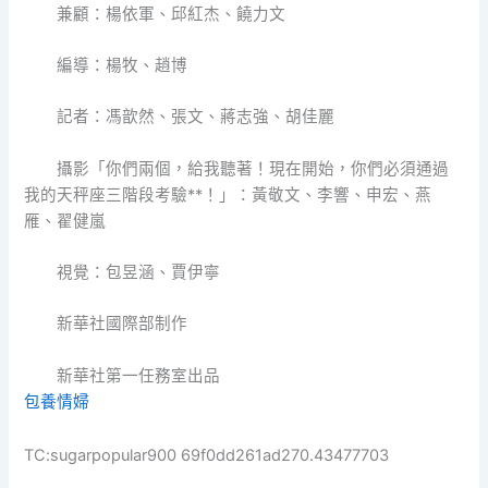
兼顧：楊依軍、邱紅杰、饒力文
編導：楊牧、趙博
記者：馮歆然、張文、蔣志強、胡佳麗
攝影「你們兩個，給我聽著！現在開始，你們必須通過
我的天秤座三階段考驗**！」：黃敬文、李響、申宏、燕
雁、翟健嵐
視覺：包昱涵、賈伊寧
新華社國際部制作
新華社第一任務室出品
包養情婦
TC:sugarpopular900 69f0dd261ad270.43477703