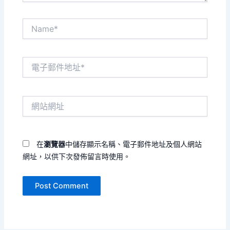
Name*
電
子
郵
件
網
地
站
址
網
*
址
在
瀏覽器
中儲存顯示名稱、電子郵件地址及個人網站
網址，以供下次發佈留言時使用。