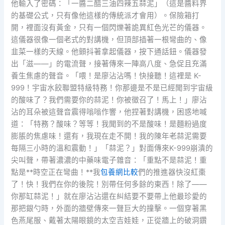
他輸入了密碼：「一醬二醋三油四辣五蒜泥」（這是醬料界
的基礎公式，只有像他這樣的傳統派才會用）。保險箱打
開，裡面沒有黃金，只有一個閃爍著詭異紅色光芒的儀器。
這儀器很像一個老式的對講機，但頂部插著一根彎曲的、像
韭菜一樣的天線。他顫抖著拿起儀器，按下通話鈕。儀器發
出「滋——」的電流聲，接著傳來一陣高八度、急促且充滿
養生焦慮的聲音。「喂！是廖沾沾嗎！快接聽！這裡是 K-
999！宇宙水餃聯盟特級特務！你那邊是不是已經聞到宇宙級
的酸味了？我們需要你的蒜泥！你被徵召了！馬上！」廖沾
沾的耳朵被這聲音震得嗡嗡作響，他捏著對講機，困惑地喊
道：「特務？酸味？等等！我聞到的不是酸味！是麵粉過度
膨脹的焦慮味！還有，我現在走不開！我的陳年老蒜泥需要
每隔三小時的溫和震動！」「蒜泥？」對面傳來K-999崩潰的
尖叫聲，帶著濃濃的中藥味電子雜音：「重點不是蒜泥！重
點是**時空正在彎曲！**我
包養網比較
們的推進器快沒紅棗
了！快！我們在你的後院！別帶任何多餘的東西！除了——
你那缸蒜泥！」就在廖沾沾還在糾結要不要帶上他最珍愛的
那把銀勺時，外面的牆壁傳來一聲巨大的撞擊。一個穿著黑
色燕尾服、戴著太陽眼鏡的太空吉娃娃，正從牆上的破洞鑽