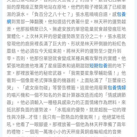
挺的摩羯座正整齊地站在原地，他們的鞋子裡裝滿了已經潮
濕的淚水。「負百分之八十七？」張水瓶喃喃自語，感
包養
網
到胃部一陣翻騰，他知道這代表著什麼。林天秤的運勢越
差，他那股積壓已久、無處安放的單戀能量就會越發瘋狂地
實體化。上次林天秤的戀愛運勢跌至百分之二十，張水瓶就
發現他的廚房裡長滿了巨大的、形狀是林天秤側臉的粉紅色
蘑菇。他必須在今天結束前，將林天秤的運勢至少提升到
零。否則，他那份單戀就會變成某種具備攻擊性的實體。他
緊張地跑進他堆滿了星座圖表和過期甜甜
短期包養
圈的地下
室，那裡放著他的秘密武器。「我需要星象學輔助儀！」他
衝到一個像是老式彈珠臺的機器前，上面貼滿了「巨蟹座已
哭」、「處女座勿碰」等警告標籤。這是他用廢棄
包養情婦
的唱片機和一個不知名的外星計算器改造而成的「情感調節
器」。他必須輸入一種極具感染力的正面情緒作為燃料，來
抵抗那負面的運勢波。「水瓶座的優勢，就是超脫一切的理
性與冷靜…才怪！我只有一腔熱血的傻氣啊！」他絕望地低
吼。他看了一眼腳邊。那裡放著一個他為林天秤準備了兩年
的禮物：一個用一萬塊小小的天秤座黃銅齒輪組成的音樂