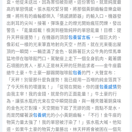
盒。他從未送出，因為害怕被拒絕。這份害怕，就是純度最
高的單戀情感。張水瓶咬緊牙關，將那個黃銅齒輪音樂盒砸
爛，將所有的齒輪都倒入「情感調節器」的輸入口。機器發
出刺耳的尖叫，接著，彈珠臺上的燈光開始瘋狂閃爍，發出
警告。「能量超載！檢測到極致純粹的單戀能量！目標：提
升天秤座運勢！」在機器的頂部
包養留言板
，一個巨大的、
像彩虹一樣的光束筆直地射向天空。然而，就在光束衝出屋
頂的一瞬間，一輛塗滿了金色、裝飾著巨大公牛角的悍馬車
猛地停在咖啡館門口。駕駛座上走下一個全身肌肉、戴著鑽
石項圈的男人，那人正是林天秤的狂熱追求者——金牛座霸
總牛土豪。牛土豪一腳踢開咖啡館
包養
的門，大聲宣布：
「天秤！別管那什麼負運勢！我已經用一百噸的純金箔買下
了今天所有的壞運氣！」「從現在開始，你的運
包養感情
勢
由我主宰！我的金錢，就是你的正面能量！」牛土豪的行
為，讓張水瓶的光束在空中瞬間扭曲，與一種夾雜著銅臭味
的金色光芒對撞。天空開始下起了荒謬的雨。雨點不是水，
而是閃耀著淚
包養網
光的小小黃銅齒輪。「不行！金牛座的
物質力量太強了！我的單戀被汙染了！」張水瓶大喊。他知
道，如果牛土豪的物質力量勝出，林天秤將會被困在一個充