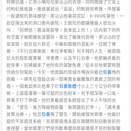
特務抗議。它用小嘴咬住廖沾沾的衣領，同時開啟了它背上
的枸杞推進器。推進器發出「滋滋」的輕微煎煮聲，伴隨著
一股濃郁的蔘味爆發。廖沾沾抱著蒜泥缸、K-999咬著他，一
起從撞出來的洞口衝向後院。王醋狂的醋罐機器人發出尖
叫：「別想逃！醬油黨餘孽！我會追上你！」店內剩下的所
有空盤子被醋酸氣波震碎，發出了最後的哀鳴。廖沾沾的宇
宙冒險，就在這片蒜泥、中藥和醋酸的混亂中，拉開了帷
幕。《平行泊車維度：車位爭奪戰》何手殘的人生，被兩個
巨大的陰影籠罩著：停車費，以及平行泊車。他那輛老舊的
掀背車，彷彿繼承了他所有的駕駛焦慮，從未在他需要時提
供過任何幫助。今天，他面臨的是城市傳說中最恐
包養
怖的
挑戰，一條夾在理髮店與一間專賣金屬雕像的畫廊之間的窄
巷。一個看起來比他車子尺
包養軟體
寸小上三十公分的停車
格，上面還灑著一層可疑的白色粉末。何手殘深吸一口氣。
將車子打了倒檔。他的車載語音系統發出了令人不快的女
聲：「警告，後方障礙物距離：無限趨近於零。」「請考慮
放棄治療。」他忽
包養
略了警告，開始緩慢地倒車。他最討
厭的不是語音系統，而是那兩塊永遠在關鍵時刻自動收折的
後視鏡。當他需要它們來判斷車體與那座價值不菲的銅製獨