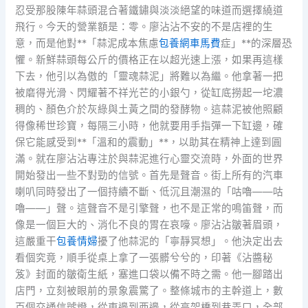
忍受那股陳年蒜頭混合著鐵鏽與淡淡絕望的味道而選擇繞道
飛行。今天的營業額是：零。廖沾沾不安的不是店裡的生
意，而是他對**「蒜泥成本焦慮
包養網車馬費
症」**的深層恐
懼。新鮮蒜頭每公斤的價格正在以超光速上漲，如果再這樣
下去，他引以為傲的「靈魂蒜泥」將難以為繼。他拿著一把
被磨得光滑、閃耀著不祥光芒的小銀勺，從缸底撈起一坨濃
稠的、顏色介於灰綠與土黃之間的發酵物。這蒜泥被他照顧
得像稀世珍寶，每隔三小時，他就要用手指彈一下缸邊，確
保它能感受到**「溫和的震動」**，以助其在精神上達到圓
滿。就在廖沾沾專注於與蒜泥進行心靈交流時，外面的世界
開始發出一些不對勁的信號。首先是聲音。街上所有的汽車
喇叭同時發出了一個持續不斷、低沉且潮濕的「咕嚕——咕
嚕——」聲。這聲音不是引擎聲，也不是正常的鳴笛聲，而
像是一個巨大的、消化不良的胃在哀嚎。廖沾沾皺著眉頭，
這嚴重干
包養情婦
擾了他蒜泥的「寧靜冥想」。他決定出去
看個究竟，順手從桌上拿了一張髒兮兮的，印著《沾醬秘
笈》封面的皺衛生紙，塞進口袋以備不時之需。他一腳踏出
店門，立刻被眼前的景象震驚了。整條城市的主幹道上，數
百個交通信號燈，從東邊到西邊，從高架橋到巷弄口，全部