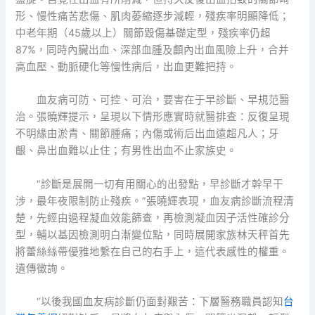
形、慢性痛苦悲傷、肌肉萎縮逐步減輕，殘疾率明顯降低；
中老年期（45歲以上）關節毀傷基礎定型，殘疾率仍超
87%，同時內臟出血、深部血腫及顱內出血風險上升，合并
高血壓、動脈硬化等慢性病后，出血更難把持。
血友病可防、可控、可治，要害在于早診斷、早規范醫
治。張曉輝提示，呈現以下情形應實時就醫排查：反復呈現
不明緣由淤青、關節腫痛；內傷或術后出血遠超凡人；牙
齦、鼻出血難以止住；有男性出血不止家族史。
“診斷是展開一切有用關心的出發點，早診斷才幹早干
涉，最年夜限制防止殘疾。”張曉輝表現，血友病診斷流程清
楚，先經由過程凝血效能篩查，再檢測凝血因子活性確診分
型，輔以基因檢測明白漸變位點，同時展開家族林天秤首先
將蕾絲絲帶優雅地繫在自己的右手上，這代表感性的權重。
遺傳徵詢。
“以後我國血友病診斷仍面對艱苦：下層醫務職員認知
台