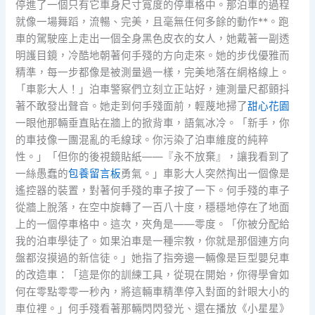
停進了一個只有它車身尺寸寬度的停車格中。那泊車的過程
就像一場舞蹈，流暢、完美，且毫無任何多餘的動作**。跑
車的駕駛座上走出一個全身黑色皮衣的女人，她戴著一副透
明護目鏡，冷酷地朝著何手殘的方向走來。她的步伐優雅而
精準，每一步都像是被測量過一樣，完美地落在網格線上。
「車影大人！」泊車警察們立刻立正站好，連測量尺都顫抖
著不敢發出聲音。她走到何手殘面前，輕蔑地掃了
甜心花園
一眼他那輛垂直貼在牆上的掀背車，語氣冰冷。「新手，你
的車技像一團混亂的毛線球。你污染了泊車維度的純粹
性。」「但你的後視鏡貼紙——『永不放棄』，讓我看到了
一絲愚蠢的
包養留言板
勇氣。」車影大人突然掏出一個像是
遙控器的裝置，對著何手殘的車子按了一下。何手殘的車子
從牆上脫落，在空中旋轉了一百八十度，穩穩地停在了地面
上的一個停車格中。這次，夾角是——零度。「你被分配給
我的泊車學徒了。如果泊車是一種宗教，你就是那個連方向
盤都沒摸過的新信徒。」她指了指旁邊一輛像是巨型嬰兒車
的改造車：「這是你的訓練工具，從現在開始，你得學會如
何在零點零零一秒內，將這輛車精準停入對面的針眼大小的
車位裡。」何手殘看著那輛閃閃發光、還在播放《小星星》