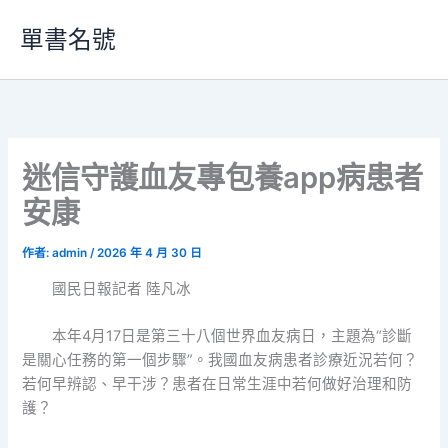
跳
單書名號
至
主
要
內
容
迷信守護血友專包養app病患者
安康
作者:
admin
/
2026 年 4 月 30 日
國民日報記者 陸凡冰
本年4月17日是第三十八個世界血友病日，主題為“診斷
是關心任務的第一個步驟”。我國血友病患者診療近況若何？
若何早辨認、早干涉？患者在日常生涯中若何做好治理和防
護？