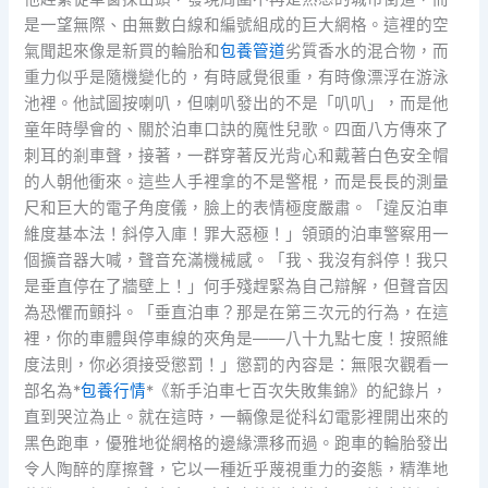
是一望無際、由無數白線和編號組成的巨大網格。這裡的空
氣聞起來像是新買的輪胎和
包養管道
劣質香水的混合物，而
重力似乎是隨機變化的，有時感覺很重，有時像漂浮在游泳
池裡。他試圖按喇叭，但喇叭發出的不是「叭叭」，而是他
童年時學會的、關於泊車口訣的魔性兒歌。四面八方傳來了
刺耳的剎車聲，接著，一群穿著反光背心和戴著白色安全帽
的人朝他衝來。這些人手裡拿的不是警棍，而是長長的測量
尺和巨大的電子角度儀，臉上的表情極度嚴肅。「違反泊車
維度基本法！斜停入庫！罪大惡極！」領頭的泊車警察用一
個擴音器大喊，聲音充滿機械感。「我、我沒有斜停！我只
是垂直停在了牆壁上！」何手殘趕緊為自己辯解，但聲音因
為恐懼而顫抖。「垂直泊車？那是在第三次元的行為，在這
裡，你的車體與停車線的夾角是——八十九點七度！按照維
度法則，你必須接受懲罰！」懲罰的內容是：無限次觀看一
部名為*
包養行情
*《新手泊車七百次失敗集錦》的紀錄片，
直到哭泣為止。就在這時，一輛像是從科幻電影裡開出來的
黑色跑車，優雅地從網格的邊緣漂移而過。跑車的輪胎發出
令人陶醉的摩擦聲，它以一種近乎蔑視重力的姿態，精準地