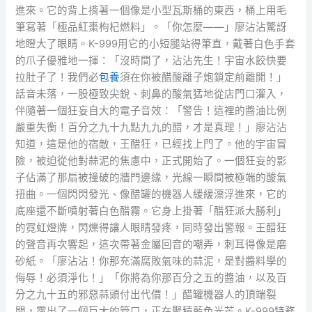
進來。它的背上揹著一個像是小型瓦斯桶的東西，桶上用毛
筆寫著「極品紅棗枸杞燃料」。「你怎麼——」廖沾沾驚訝
地瞪大了眼睛。K-999用它的小短腿站得筆直，戴著白色手套
的爪子優雅地一揮：「沒時間了，沾沾先生！宇宙水餃快要
拉肚子了！我們必
包養
須在你被醋酸離子炮鎖定前離開！」
話音未落，一股極致尖銳、刺鼻的酸氣猛地從店門口灌入，
伴隨著一個狂妄自大的電子音效：「警告！這裡的醬油比例
嚴重失衡！百分之九十九點九九的醋，才是真理！」廖沾沾
知道，這是他的宿敵，王醋狂，已經找上門了。他的宇宙冒
險，被迫從他對蒜泥的焦慮中，正式開始了。一個狂妄的影
子佔滿了那扇被撞破的牆門邊緣，光線一瞬間被極端的酸氣
扭曲。一個閃閃發光、像醋罐的機器人緩緩漂浮進來，它的
底座還不斷噴射著白色醋霧。它身上掛著「醋狂派大勝利」
的霓虹燈牌，閃爍得讓人眼睛發疼，同時發出警報。王醋狂
的聲音再次響起，這次帶著金屬回音的嘲弄，刺耳得像是磨
砂紙。「廖沾沾！你那充滿腐敗氣味的蒜泥，是對醬料學的
侮辱！必須淨化！」「你將為你那百分之五的醬油，以及百
分之九十五的邪惡蒜頭付出代價！」醋罐機器人的頂端裂
開，露出了一個巨大的管口，正在聚積藍色光芒。K-999特務