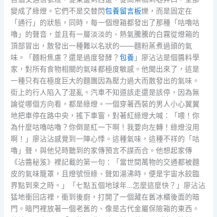
變成了綠燈。它們不是交替閃
包養留言板
爍，而是固定在
「通行」的狀態，同時，每一個燈箱都發出了那種「咕嚕咕
嚕」的聲音，並且有一層淡淡的、熱氣騰騰的白霧從燈箱的
頂部冒出，散發出一種難以名狀的——麵粉蒸煮過頭的氣
味。「麵粉焦慮？還是過度發酵？
包養
」廖沾沾是個醬料學
家，對所有食物相關的氣味都極度敏感。他聞出來了，這是
一種只有在極度巨大的麵團因為壓力過大而散發出的氣味。
街上的行人陷入了混亂。汽車不知道該走還是該停，因為無
論從哪個方向看，都是綠燈。一個穿著西裝的男人小心翼翼
地把車停在路中央，搖下車窗，對著紅綠燈大喊：「喂！你
為什麼咕嚕咕嚕？你倒是紅一下啊！我要向左轉！綠燈沒用
啊！」廖沾沾感覺到一陣心悸。這種氣味，這種不祥的「咕
嚕」聲，與他兒時聽到的家傳預言不謀而合。他想起家傳
《沾醬秘笈》裡記載的第一句：「當世間萬物的交通都被麵
皮的氣味籠罩，且燈號恒綠、聲如湯沸時，便是宇宙水餃臨
界點到來之時。」「七點五個地球年…怎麼這麼快？」廖沾沾
猛地衝回店裡，衝到後廚，打開了一個藏在舊冰櫃後面的暗
門。暗門裡放著一個老舊的、像是古代金屬保險箱的東西。