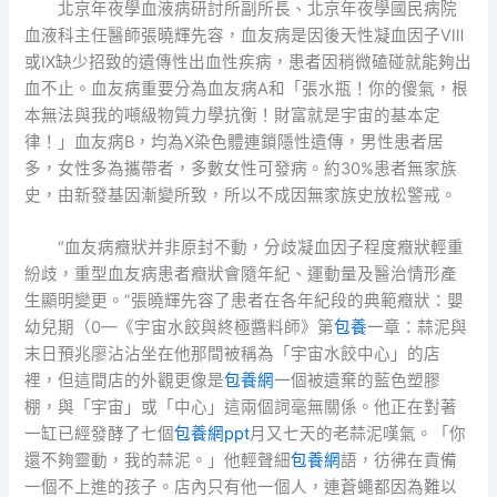
北京年夜學血液病研討所副所長、北京年夜學國民病院
血液科主任醫師張曉輝先容，血友病是因後天性凝血因子Ⅷ
或Ⅸ缺少招致的遺傳性出血性疾病，患者因稍微磕碰就能夠出
血不止。血友病重要分為血友病A和「張水瓶！你的傻氣，根
本無法與我的噸級物質力學抗衡！財富就是宇宙的基本定
律！」血友病B，均為X染色體連鎖隱性遺傳，男性患者居
多，女性多為攜帶者，多數女性可發病。約30%患者無家族
史，由新發基因漸變所致，所以不成因無家族史放松警戒。
“血友病癥狀并非原封不動，分歧凝血因子程度癥狀輕重
紛歧，重型血友病患者癥狀會隨年紀、運動量及醫治情形產
生顯明變更。”張曉輝先容了患者在各年紀段的典範癥狀：嬰
幼兒期（0—《宇宙水餃與終極醬料師》第
包養
一章：蒜泥與
末日預兆廖沾沾坐在他那間被稱為「宇宙水餃中心」的店
裡，但這間店的外觀更像是
包養網
一個被遺棄的藍色塑膠
棚，與「宇宙」或「中心」這兩個詞毫無關係。他正在對著
一缸已經發酵了七個
包養網ppt
月又七天的老蒜泥嘆氣。「你
還不夠靈動，我的蒜泥。」他輕聲細
包養網
語，彷彿在責備
一個不上進的孩子。店內只有他一個人，連蒼蠅都因為難以