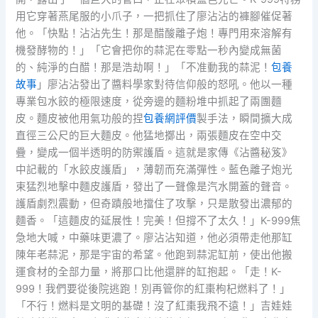
用它穿著燕尾服的小爪子，一把抓住了廖沾沾的褲腳催促著
他。「快點！沾沾先生！那是醋酸離子炮！專門用來溶解有
機發酵物的！」「它會把你的蒜泥在零點一秒內變成無菌
的、純淨的白醋！那是浩劫啊！」「不准動我的蒜泥！
包養
故事
」廖沾沾發出了醬料學家對待信仰般的怒吼。他以一種
專業包水餃的極限速度，從旁邊的麵粉堆中抓起了兩團麵
皮。麵皮被他用氣功般的捏
包養網評價
製手法，瞬間擴大成
直徑三公尺的巨大麵皮。他猛地擲出，兩張麵皮在空中交
疊，變成一個半透明的防禦護盾。這就是家傳《沾醬秘笈》
中記載的「水餃皮護盾」，薄韌而充滿彈性。藍色離子炮光
束猛烈地擊中麵皮護盾，發出了一聲像是汽水開蓋的聲音。
護盾劇烈震動，但奇蹟般地擋住了攻擊，只是散發出濃郁的
麵香。「這麵皮的延展性！完美！但撐不了太久！」K-999焦
急地大喊，中藥味更濃了。廖沾沾知道，他必須帶走他那缸
陳年老蒜泥，那是宇宙的希望。他跑到蒜泥缸前，使出他搬
運食材的全部力量，將那口比他還胖的缸抱起。「走！K-
999！我們要從後院逃跑！別再管你的紅棗枸杞燃料了！」
「不行！燃料是文明的基礎！沒了紅棗我飛不遠！」吉娃娃