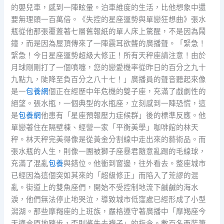
的嬰兒車，感到一陣眩暈。泊車維度的生活，比他想象中還
要無理頭一百萬倍。《失控的星座運勢與單戀狂想曲》張水
瓶從他那張覆蓋著七層舊報紙的單人床上驚醒，不是因為鬧
鐘，而是因為屋頂傳來了一陣震耳欲聾的廣播聲。「緊急！
緊急！今日星座運勢超級大修正！所有天秤座請注意！由於
月球剛剛打了一個噴嚏，您的戀愛機率從昨日的百分之九十
九點九，陡降至負百分之八十七！」廣播員的聲音聽起來像
是一
包養網
個正在經歷中年危機的雙子座，充滿了戲劇性的
絕望。張水瓶，一個典型的水瓶座，立刻感到一陣恐慌，這
是
包養網
他患有「星座預報壓力症候群」後的標準反應。他
單戀著住在隔壁棟、經營一家「平衡美學」咖啡館的林天
秤。林天秤完美得像是從黃金分割線中走出來的藝術品。而
張水瓶的人生，則像一團被獅子座暴君隨意亂踢的毛線球，
充滿了混亂
包養
與錯位。他衝到窗邊，往外看去。整座城市
已經因為這個突如其來的「超級修正」而陷入了荒謬的混
亂。街道上的雙魚座們，開始不受控制地流下鹹鹹的海水
淚，他們無法停止地哭泣，導致城市低窪處已經形成了小型
潟湖。那些摩羯座的上班族，嚴格遵守著廣播中「摩羯座今
天適合原地踏步，否則將失去襪子」的指令。數百名西裝筆