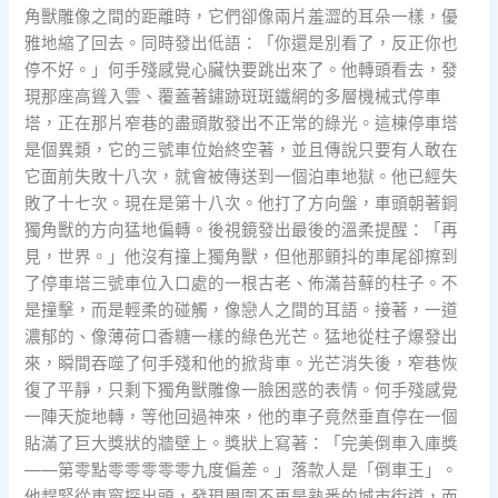
角獸雕像之間的距離時，它們卻像兩片羞澀的耳朵一樣，優
雅地縮了回去。同時發出低語：「你還是別看了，反正你也
停不好。」何手殘感覺心臟快要跳出來了。他轉頭看去，發
現那座高聳入雲、覆蓋著鏽跡斑斑鐵網的多層機械式停車
塔，正在那片窄巷的盡頭散發出不正常的綠光。這棟停車塔
是個異類，它的三號車位始終空著，並且傳說只要有人敢在
它面前失敗十八次，就會被傳送到一個泊車地獄。他已經失
敗了十七次。現在是第十八次。他打了方向盤，車頭朝著銅
獨角獸的方向猛地偏轉。後視鏡發出最後的溫柔提醒：「再
見，世界。」他沒有撞上獨角獸，但他那顫抖的車尾卻擦到
了停車塔三號車位入口處的一根古老、佈滿苔蘚的柱子。不
是撞擊，而是輕柔的碰觸，像戀人之間的耳語。接著，一道
濃郁的、像薄荷口香糖一樣的綠色光芒。猛地從柱子爆發出
來，瞬間吞噬了何手殘和他的掀背車。光芒消失後，窄巷恢
復了平靜，只剩下獨角獸雕像一臉困惑的表情。何手殘感覺
一陣天旋地轉，等他回過神來，他的車子竟然垂直停在一個
貼滿了巨大獎狀的牆壁上。獎狀上寫著：「完美倒車入庫獎
——第零點零零零零零九度偏差。」落款人是「倒車王」。
他趕緊從車窗探出頭，發現周圍不再是熟悉的城市街道，而