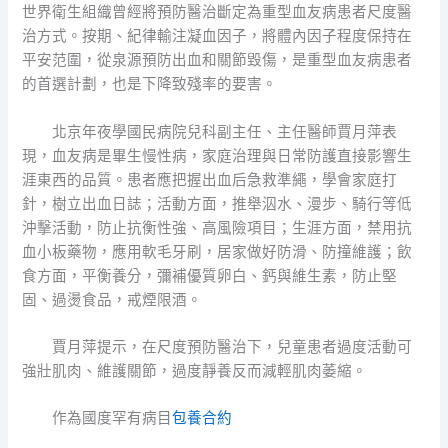
世界衛生組織曾經將預防醫治斷定為重型血友病患者尺度醫
治方式。按期、紀律輸注凝血因子，將體內因子程度保持在
平安范圍，從泉源預防出血和關節毀傷，是重型血友病患者
的首選計劃，也是下降致殘率的要害。
北京年夜學國民病院兒科副主任、主任醫師賈月萍表
現，血友病是畢生慢性病，家庭治理與日常防護直接影響生
涯東西的品質。患者應把握出血后急救準繩，學會家庭打
針，樹立出血日誌；活動方面，推舉泅水、漫步、騎行等低
沖擊活動，防止抗衡性強、高風險項目；生涯方面，禁用抗
血小板藥物，應用軟毛牙刷，居家做好防滑、防撞維護；飲
食方面，平衡養分，彌補優質卵白、鈣與維生素，防止堅
固、過燙食品，戒煙限酒。
賈月萍提示，在尺度預防醫治下，兒童患者過度活動可
強壯肌肉、維護關節，過度靜養反而減輕肌肉萎縮。
作為國度罕有病目
包養合約