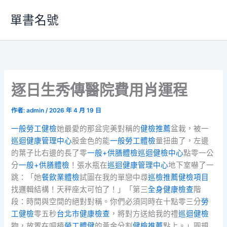
跳
單書名號
至
主
要
內
容
逐日生秀傳醫院費用肖運程
作者:
admin
/
2026 年 4 月 19 日
一般勞工健檢
她最愛的那盆完美對稱的
健檢推薦
盆栽，被一
巡迴健康管理中心
股金色的能
一般勞工體檢
量扭曲了，左邊
的葉子比右邊的長了零
一般+供膳體檢
巡迴健檢中心
點零一公
分
一般+供膳體檢
！張水瓶在
巡迴健康管理中心
地下室嚇了一
跳：「她
餐飲業體檢
試圖在我的單戀中尋
巡檢推薦
健檢項目
找邏輯結構！天秤座太可怕了！」「第三
全身健康檢查
階
段：時間與空間的絕對對稱。你們必須同時在十點零三分
勞
工健檢
零五秒
台北巿健康檢查
，將對方送給我的禮
巡迴健檢
物，放置在吧檯
勞工體健
的黃金分割
健檢推薦
點上。」圓規