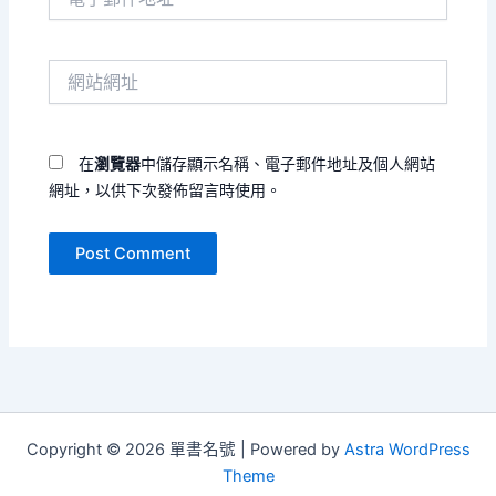
子
郵
件
網
地
站
址
網
*
址
在
瀏覽器
中儲存顯示名稱、電子郵件地址及個人網站
網址，以供下次發佈留言時使用。
Copyright © 2026 單書名號 | Powered by
Astra WordPress
Theme