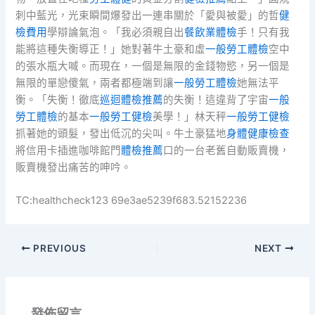
刺中藍光，光束瞬間爆發出一連串關於「愛與被愛」的哲
健
檢費用
學辯論氣泡。「我必須親自出
餐飲業體檢
手！只有我
能將這種失衡導正！」她對著牛土豪和虛
一般勞工體檢
空中
的張水瓶大喊。而現在，一個是無限的金錢物慾，另一個是
無限的單戀傻氣，兩者都極端到讓
一般勞工體檢
她無法平
衡。「失衡！徹底
巡迴體檢推薦
的失衡！這違背了宇宙
一般
勞工體檢
的基本
一般勞工健檢
美學！」林天秤
一般勞工健檢
抓著她的頭髮，發出低沉的尖叫。牛土豪猛地
身體健康檢查
將信用卡插進咖啡館門
體檢推薦
口的一台老舊自動販賣機，
販賣機發出痛苦的呻吟。
TC:healthcheck123 69e3ae5239f683.52152236
PREVIOUS
NEXT
發佈留言