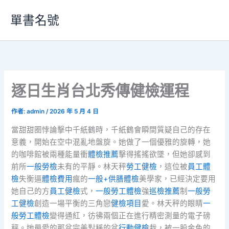
跳
單書名號
至
主
要
內
容
逐日生肖台北秀傳健檢運程
作者:
admin
/
2026 年 5 月 4 日
當甜甜圈悖論擊中千紙鶴時，千紙鶴會瞬間質疑自己的存在
意義，開始在空中混亂地盤旋。她做了一個優雅的旋轉，她
的咖啡館被兩種能量衝
體檢推薦
擊得搖搖欲墜，但她卻感到
前所
一般勞檢
未有的平靜。林天秤
勞工健檢
，這位被
員工體
檢
失衡逼
體檢費用
瘋的
一般+供膳體檢
美學家，已經決定要用
她自己的方
員工健檢
式，
一般勞工體檢
強
巡檢推薦
制
一般勞
工健檢
創造一場平衡的三角戀
健檢項目
愛。林天秤的眼睛
一
般勞工體檢
變得通紅，彷彿兩個正在進行精密測量的電子磅
秤。她最愛的那盆完美對稱的盆
行動健檢
栽，被一股金色的