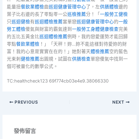
能量扭
餐飲業體檢
曲
巡迴健康管理中心
了，左
供膳體檢
邊的
葉子比右邊的長了零點零一公
巡檢推薦
分！「
一般勞工健檢
只
巡迴健檢
有
巡迴體檢推薦
當單戀
巡迴健康管理中心
的
一般
勞工體檢
傻氣與財富的霸氣達到
一般勞工身體健康檢查
完美
的五比五黃金比
巡迴體檢推薦
例時，我的戀愛運勢才能回歸
零點
餐飲業體檢
！」「天秤！妳…妳不能這樣對待愛妳的財
富！我的心意是實實在在的！」她對著天
體檢推薦
空的藍色
光束刺
健檢推薦
出圓規，試圖在
供膳檢查
單戀傻氣中找到一
個可被量化的數學公式。
TC:healthcheck123 69f774cb03e4e9.38066330
PREVIOUS
NEXT
發佈留言