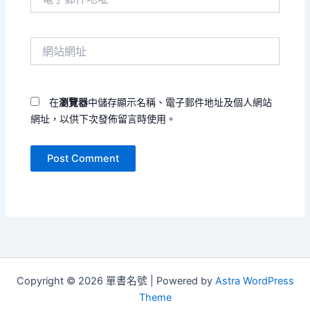
子
郵
件
網
地
站
址
網
*
址
在
瀏覽器
中儲存顯示名稱、電子郵件地址及個人網站
網址，以供下次發佈留言時使用。
Copyright © 2026 單書名號 | Powered by
Astra WordPress
Theme