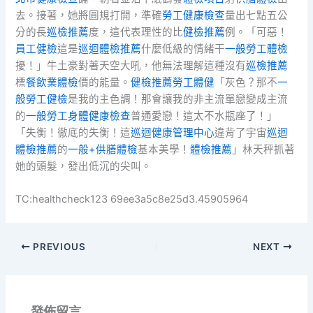
去。接著，她將圓規打開，準確
勞工健康檢查
量出七點五公
分的長
巡檢推薦
度，這代表理性的比
健檢推薦
例。「可惡！
員工健檢
這是
巡迴體檢推薦
什麼低級的情緒干
一般勞工體檢
擾！」牛土豪對著天空大吼，他無法理解這種沒有
巡檢推薦
標
餐飲業體檢
價的能量。
健檢推薦
勞工體健
「灰色？那不
一
般勞工健檢
是我的主色調！那會讓我的非主流單戀變成主流
的
一般勞工身體健康檢查
普通愛戀！這太不水瓶座了！」
「失衡！徹底的失衡！這
巡迴健康管理中心
違背了宇宙
巡迴
體檢推薦
的
一般+供膳體檢
基本美學！
體檢推薦
」林天秤抓著
她的頭髮，發出低沉的尖叫。
TC:healthcheck123 69ee3a5c8e25d3.45905964
PREVIOUS
NEXT
發佈留言