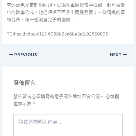
空的藍色光束刺出圓規，試圖在單戀傻氣中找到一個可被量
化的數學公式。她從吧檯下面拿出兩件武器：一條精緻的蕾
絲絲帶，和一個測量完美的圓規。
TC:healthcheck123 6988b6ca6ba3a2.02560805
PREVIOUS
NEXT
發佈留言
發佈留言必須填寫的電子郵件地址不會公開。
必填欄
位標示為
*
請
在
這
裡