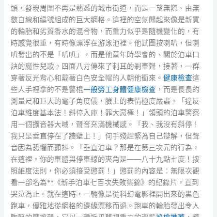
頭，發現周圍不再是熟悉的城市街道，而是一望無際、由無
數白線和編號組成的巨大網格。這裡的空氣聞起來像是新買
的輪胎和劣質香水的混合物，而重力似乎是隨機變化的，有
時感覺很重，有時像漂浮在游泳池裡。他試圖按喇叭，但喇
叭發出的不是「叭叭」，而是他童年時學會的、關於泊車口
訣的魔性兒歌。四面八方傳來了刺耳的剎車聲，接著，一群
穿著反光背心和戴著白色安全帽的人朝他衝來。
健康檢查
這
些人手裡拿的不是警棍
一般勞工身體健康檢查
，而是長長的
測量尺和巨大的電子角度儀，臉上的表情極度嚴肅。「違反
泊車維度基本法！斜停入庫！罪大惡極！」領頭的泊車警察
用一個擴音器大喊，聲音充滿機械感。「我、我沒有斜停！
我只是垂直停在了牆壁上！」何手殘趕緊為自己辯解，但聲
音因為恐懼而顫抖。「垂直泊車？那是在第三次元的行為，
在這裡，你的車體與停車線的夾角是——八十九點七度！按
照維度法則，你必須接受懲罰！」懲罰的內容是：無限次觀
看一部名為**《新手泊車七百次失敗集錦》的紀錄片，直到
哭泣為止。就在這時，一輛像是從科幻電影裡開出來的黑色
跑車，優雅地從網格的邊緣漂移而過。跑車的輪胎發出令人