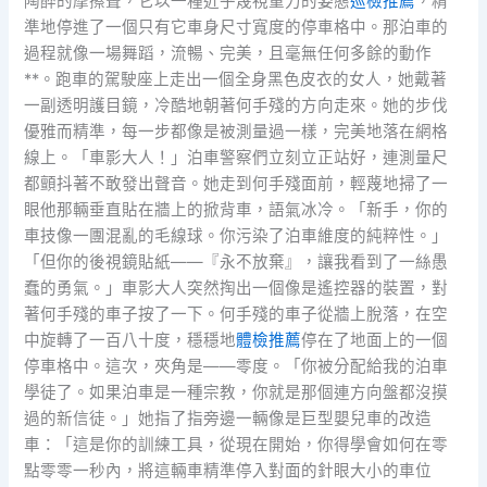
陶醉的摩擦聲，它以一種近乎蔑視重力的姿態
巡檢推薦
，精
準地停進了一個只有它車身尺寸寬度的停車格中。那泊車的
過程就像一場舞蹈，流暢、完美，且毫無任何多餘的動作
**。跑車的駕駛座上走出一個全身黑色皮衣的女人，她戴著
一副透明護目鏡，冷酷地朝著何手殘的方向走來。她的步伐
優雅而精準，每一步都像是被測量過一樣，完美地落在網格
線上。「車影大人！」泊車警察們立刻立正站好，連測量尺
都顫抖著不敢發出聲音。她走到何手殘面前，輕蔑地掃了一
眼他那輛垂直貼在牆上的掀背車，語氣冰冷。「新手，你的
車技像一團混亂的毛線球。你污染了泊車維度的純粹性。」
「但你的後視鏡貼紙——『永不放棄』，讓我看到了一絲愚
蠢的勇氣。」車影大人突然掏出一個像是遙控器的裝置，對
著何手殘的車子按了一下。何手殘的車子從牆上脫落，在空
中旋轉了一百八十度，穩穩地
體檢推薦
停在了地面上的一個
停車格中。這次，夾角是——零度。「你被分配給我的泊車
學徒了。如果泊車是一種宗教，你就是那個連方向盤都沒摸
過的新信徒。」她指了指旁邊一輛像是巨型嬰兒車的改造
車：「這是你的訓練工具，從現在開始，你得學會如何在零
點零零一秒內，將這輛車精準停入對面的針眼大小的車位