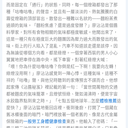
而是固定在「通行」的狀態，同時，每一個燈箱都發出了那
種「咕嚕咕嚕」的聲音，並且有一層淡淡的、熱氣騰騰的白
霧從燈箱的頂部冒出，散發出一種難以名狀的——麵粉蒸煮
過頭的氣味。「麵粉焦慮？還是過度發酵？」廖沾沾是個醬
料學家，對所有食物相關的氣味都極度敏感。他聞出來了，
這是一種只有在極度巨大的麵團因為壓力過大而散發出的氣
味。街上的行人陷入了混亂。汽車不知道該走還是該停，因
為無論從哪個方向看，都是綠燈。一個穿著西裝的男人小心
翼翼地把車停在路中央，搖下車窗，對著紅綠燈大喊：
「喂！你為什麼咕嚕咕嚕？你倒是紅一下啊！我要向左轉！
綠燈沒用啊！」廖沾沾感覺到一陣心悸。這種氣味，這種不
祥的「咕嚕」聲，與他兒時聽到的家傳預言不謀而合。他想
起家傳《沾醬秘笈》裡記載的第一句：「當世間萬物的交通
都被麵皮的氣味籠罩，且燈號恒綠、聲如湯沸時，便是宇宙
水餃臨界點到來之時。」「七點五個地球年…怎麼
體檢推薦
這
麼快？」廖沾沾猛地衝回店裡，衝到後廚，打開了一個藏在
舊冰櫃後面的暗門。暗門裡放著一個老舊的、像是古代金屬
保險箱的
一般勞工身體健康檢查
東西。他輸入了密碼：「一