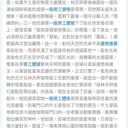
道，如果牛土豪的物質力量勝出，林天秤將會被困在一個充
滿金錢和俗氣的虛假
一般勞工健檢
愛情裡，而他將永遠失去
機會。張水瓶看向那機器，還剩下最後一個可以輸入的「情
緒燃料」口。他迅速撕
一般勞工體檢
下了貼在他背後衣領
上，那張寫著「我就是個單戀傻瓜」的標籤，丟了進去。他
必須用自己最真實的「傻氣」去對抗金牛座的「霸氣」！調
節器再次發出轟鳴，這一次，射向天空的光束不再
健檢推薦
是彩虹色，而是充滿了水瓶座特有的怪誕藍色**。藍色光束
與金色光芒在空中形成了一個巨大的、旋轉著的太極圖案，
像是在爭
勞工體健
奪林天秤的靈魂。這場以星座運勢為賭
注、以單戀能量為武器的荒唐戰爭，正式打響了。藍色與金
色的光芒在林天秤咖啡館上空劇烈衝撞，創造出一個不斷旋
轉的怪異氣旋。那些甜甜圈原本是他打算用來「與林天秤進
行甜點哲學討論」的道具，現在全部成了武器。這時，咖啡
館內。她迅速拿起她
一般勞工體檢
用來測量咖啡因含量的激
光測量儀，對著門口的牛土豪發出了冷酷的警告。牛土豪猛
地將信用卡插進咖啡館門口的一台老舊自動販賣機，販賣機
發出痛苦的呻吟。他知道，這場荒謬的戀愛考驗，已經從一
場力量對決，變成了一場美學與心靈的極限挑戰。她對著天