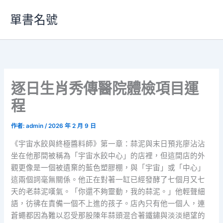
跳
單書名號
至
主
要
內
容
逐日生肖秀傳醫院體檢項目運
程
作者:
admin
/
2026 年 2 月 9 日
《宇宙水餃與終極醬料師》第一章：蒜泥與末日預兆廖沾沾
坐在他那間被稱為「宇宙水餃中心」的店裡，但這間店的外
觀更像是一個被遺棄的藍色塑膠棚，與「宇宙」或「中心」
這兩個詞毫無關係。他正在對著一缸已經發酵了七個月又七
天的老蒜泥嘆氣。「你還不夠靈動，我的蒜泥。」他輕聲細
語，彷彿在責備一個不上進的孩子。店內只有他一個人，連
蒼蠅都因為難以忍受那股陳年蒜頭混合著鐵鏽與淡淡絕望的