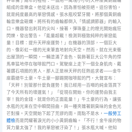
秤準備了兩年的禮物：一個用一萬塊小小的天秤座黃銅齒輪
組成的音樂盒。他從未送出，因為害怕被拒絕。這份害怕，
就是純度最高的單戀情感。張水瓶咬緊牙關，將那個黃銅齒
輪音樂盒砸爛，將所有的齒輪都倒入「情感調節器」的輸入
口。機器發出刺耳的尖叫，接著，彈珠臺上的燈光開始瘋狂
閃爍，發出警告。「能量超載！檢測到極致純粹的單戀能
量！目標：提升天秤座運勢！」在機器的頂部，一個巨大
的、像彩虹一樣的光束筆直地射向天空。然而，就在光束衝
出屋頂的一瞬間，一輛塗滿了金色、裝飾著巨大公牛角的悍
馬車猛地停在咖啡館門口。駕駛座上走下一個全身肌肉、戴
著鑽石項圈的男人，那人正是林天秤的狂熱追求者——金牛
座霸總牛土豪。牛土豪一腳踢開咖啡館的門，大聲宣布：
「天秤！別管那什麼負運勢！我已經用一百噸的純金箔買下
了今天所有的壞運氣！」「從現在開始，你的運勢由我主
宰！我的金錢，就是你的正面能量！」牛土豪的行為，讓張
水瓶的光束在空中瞬間扭曲，與一種夾雜著銅臭味的金色光
芒對撞。天空開始下起了荒謬的雨。雨點不是水，
一般勞工
體檢
而是閃耀著淚光的小小黃銅齒輪。「不行！金牛座的物
質力量太強了！我的單戀被汙染了！」張水瓶大喊。他知