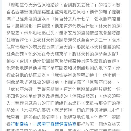
「摩羯座今天適合原地踏步，否則將失去襪子」的指令。數
百名西裝筆挺的摩羯座正整齊地站在原地，他們的鞋子裡裝
滿了已經潮濕的淚水。「負百分之八十七？」張水瓶喃喃自
語，感到胃部一陣翻騰，他知道這代表著什麼。林天秤的運
勢越差，他那股積壓已久、無處安放的單戀能量就會越發瘋
狂地實體化。上次林天秤的戀愛運勢跌至百分之二十，張水
瓶就發現他的廚房裡長滿了巨大的、形狀是林天秤側臉的粉
紅色蘑菇。他必須在今天結束前，將林天秤的運勢至少提升
到零。否則，他那份單戀就會變成某種具備攻擊性的實體。
他緊張地跑進他堆滿了星座圖表和過期甜甜圈的地下室，那
裡放著他的秘密武器。「我需要星象學輔助儀！」他衝到一
個像是老式彈珠臺的機器前，上面貼滿了「巨蟹座已哭」、
「處女座勿碰」等警告標籤。這是他用廢棄的唱片機和一個
不知名的外星計算器改造而成的「情感調節器」。他必須輸
入一種極具感染力的正面情緒作為燃料，來抵抗那負面的運
勢波。「水瓶座的優勢，就是超脫一切的理性與冷靜…才怪！
我只有一腔熱血的傻氣啊！」他絕望地低吼。他看了一眼腳
邊
行動健檢
。
一般勞工身體健康檢查
那裡放著一個他為林天