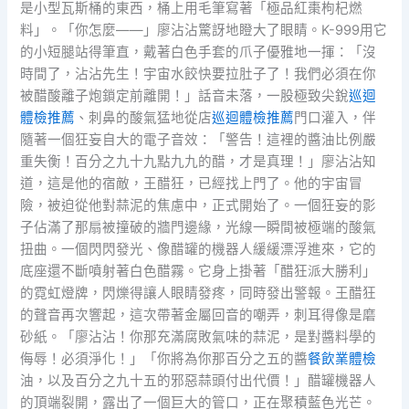
是小型瓦斯桶的東西，桶上用毛筆寫著「極品紅棗枸杞燃
料」。「你怎麼——」廖沾沾驚訝地瞪大了眼睛。K-999用它
的小短腿站得筆直，戴著白色手套的爪子優雅地一揮：「沒
時間了，沾沾先生！宇宙水餃快要拉肚子了！我們必須在你
被醋酸離子炮鎖定前離開！」話音未落，一股極致尖銳
巡迴
體檢推薦
、刺鼻的酸氣猛地從店
巡迴體檢推薦
門口灌入，伴
隨著一個狂妄自大的電子音效：「警告！這裡的醬油比例嚴
重失衡！百分之九十九點九九的醋，才是真理！」廖沾沾知
道，這是他的宿敵，王醋狂，已經找上門了。他的宇宙冒
險，被迫從他對蒜泥的焦慮中，正式開始了。一個狂妄的影
子佔滿了那扇被撞破的牆門邊緣，光線一瞬間被極端的酸氣
扭曲。一個閃閃發光、像醋罐的機器人緩緩漂浮進來，它的
底座還不斷噴射著白色醋霧。它身上掛著「醋狂派大勝利」
的霓虹燈牌，閃爍得讓人眼睛發疼，同時發出警報。王醋狂
的聲音再次響起，這次帶著金屬回音的嘲弄，刺耳得像是磨
砂紙。「廖沾沾！你那充滿腐敗氣味的蒜泥，是對醬料學的
侮辱！必須淨化！」「你將為你那百分之五的醬
餐飲業體檢
油，以及百分之九十五的邪惡蒜頭付出代價！」醋罐機器人
的頂端裂開，露出了一個巨大的管口，正在聚積藍色光芒。