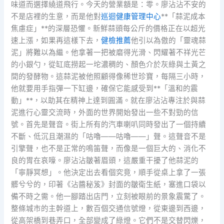
味道而選擇繞道飛行。今天的營業額是：零。廖沾沾不安的
不是店裡的生意，而是他對
巡迴健康管理中心
**「蒜泥成本
焦慮症」**的深層恐懼。新鮮蒜頭每公斤的價格正在以超光
速上漲，如果再這樣下去，
健檢推薦
他引以為傲的「靈魂蒜
泥」將難以為繼。他拿著一把被磨得光滑、閃耀著不祥光芒
的小銀勺，從缸底撈起一坨濃稠的、顏色介於灰綠與土黃之
間的發酵物。這蒜泥被他照顧得像稀世珍寶，每隔三小時，
他就要用手指彈一下缸邊，確保它能感受到**「溫和的震
動」**，以助其在精神上達到圓滿。就在廖沾沾專注於與蒜
泥進行心靈交流時，外面的世界開始發出一些不對勁的信
號。首先是聲音。街上所有的汽車喇叭同時發出了一個持續
不斷、低沉且潮濕的「咕嚕——咕嚕——」聲。這聲音不是
引擎聲，也不是正常的鳴笛聲，而像是一個巨大的、消化不
良的胃在哀嚎。廖沾沾皺著眉頭，這嚴重干擾了他蒜泥的
「寧靜冥想」。他決定出去看個究竟，順手從桌上拿了一張
髒兮兮的，印著《沾醬秘笈》封面的皺衛生紙，塞進口袋以
備不時之需。他一腳踏出店門，立刻被眼前的景象震驚了。
整條城市的主幹道上，數百個交通信號燈，從東邊到西邊，
從高架橋到巷弄口，全部變成了綠燈。它們不是交替閃爍，