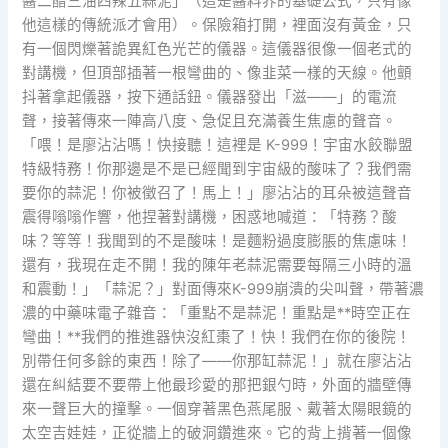
醬二醋三油四辣五蒜泥」（這是醬料界的基礎公式，只有像
他這樣的傳統派才會用）。保險箱打開，裡面沒有黃金，只
有一個閃爍著詭異紅色光芒的儀器。這儀器很像一個老式的
對講機，但頂部插著一根彎曲的、像韭菜一樣的天線。他顫
抖著拿起儀器，按下通話鈕。儀器發出「滋——」的電流
聲，接著傳來一陣高八度、急促且充滿養生焦慮的聲音。
「喂！是廖沾沾嗎！快接聽！這裡是 K-999！宇宙水餃聯盟
特級特務！你那邊是不是已經聞到宇宙級的酸味了？我們需
要你的蒜泥！你被徵召了！馬上！」廖沾沾的耳朵被這聲音
震得嗡嗡作響，他捏著對講機，困惑地喊道：「特務？酸
味？等等！我聞到的不是酸味！是麵粉過度膨脹的焦慮味！
還有，我現在走不開！我的陳年老蒜泥需要每隔三小時的溫
和震動！」「蒜泥？」對面傳來K-999崩潰的尖叫聲，帶著濃
濃的中藥味電子雜音：「重點不是蒜泥！重點是**時空正在
彎曲！**我們的推進器快沒紅棗了！快！我們在你的後院！
別帶任何多餘的東西！除了——你那缸蒜泥！」就在廖沾沾
還在糾結要不要帶上他最珍愛的那把銀勺時，外面的牆壁傳
來一聲巨大的撞擊。一個穿著黑色燕尾服、戴著太陽眼鏡的
太空吉娃娃，正從牆上的破洞鑽進來。它的背上揹著一個像