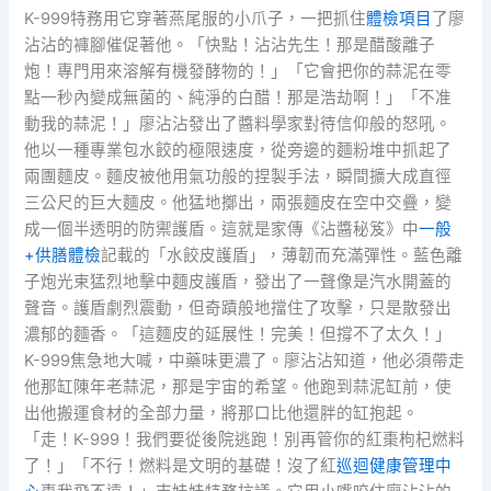
K-999特務用它穿著燕尾服的小爪子，一把抓住
體檢項目
了廖
沾沾的褲腳催促著他。「快點！沾沾先生！那是醋酸離子
炮！專門用來溶解有機發酵物的！」「它會把你的蒜泥在零
點一秒內變成無菌的、純淨的白醋！那是浩劫啊！」「不准
動我的蒜泥！」廖沾沾發出了醬料學家對待信仰般的怒吼。
他以一種專業包水餃的極限速度，從旁邊的麵粉堆中抓起了
兩團麵皮。麵皮被他用氣功般的捏製手法，瞬間擴大成直徑
三公尺的巨大麵皮。他猛地擲出，兩張麵皮在空中交疊，變
成一個半透明的防禦護盾。這就是家傳《沾醬秘笈》中
一般
+供膳體檢
記載的「水餃皮護盾」，薄韌而充滿彈性。藍色離
子炮光束猛烈地擊中麵皮護盾，發出了一聲像是汽水開蓋的
聲音。護盾劇烈震動，但奇蹟般地擋住了攻擊，只是散發出
濃郁的麵香。「這麵皮的延展性！完美！但撐不了太久！」
K-999焦急地大喊，中藥味更濃了。廖沾沾知道，他必須帶走
他那缸陳年老蒜泥，那是宇宙的希望。他跑到蒜泥缸前，使
出他搬運食材的全部力量，將那口比他還胖的缸抱起。
「走！K-999！我們要從後院逃跑！別再管你的紅棗枸杞燃料
了！」「不行！燃料是文明的基礎！沒了紅
巡迴健康管理中