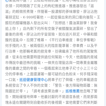
心
棗我飛不遠！」吉娃娃特務抗議。它用小嘴咬住廖沾沾的
衣領，同時開啟了它背上的枸杞推進器。推進器發出「滋
滋」的輕微煎煮聲，伴隨著一股濃郁的蔘味爆發。廖沾沾抱
著蒜泥缸、K-999咬著他，一起從撞出來的洞口衝向後院。王
醋狂的醋罐機器人發出尖叫：「別想逃！醬油黨餘孽！我會
追上你！」店內剩下的所有空盤子被醋酸氣波震碎，發出了
最後的哀鳴。廖沾沾的宇宙冒險，就在這片蒜泥、中藥和醋
酸的混亂中，拉開了帷幕。《平行泊車維度：車位爭奪戰》
何手殘的人生，被兩個巨大的陰影籠罩著：停車費，以及平
行泊車。他那輛老舊的掀背車，彷彿繼承了他所有的駕駛焦
慮，從未在他需要時提供過任何幫助。今天，他面臨的是城
市傳說中最恐怖的挑戰，一條夾在理髮店與一間專賣金屬雕
像的畫廊之間的窄巷。一個看起來比他車子尺寸小上三十公
分的停車格，上面還灑著一層可疑的白色粉末。何手殘深吸
一口氣。
巡迴健康管理中心
將車子打了倒檔。他的車載語音
系統發出了令人不快的女聲：「警告，後方障礙物距離：無
限趨近於零。」「請考慮放棄治療。」
巡檢推薦
他忽略了警
告，開始緩慢地倒車。他最討厭的不是語音系統，而是那兩
塊永遠在關鍵時刻自動收折的後視鏡。當他需要它們來判斷