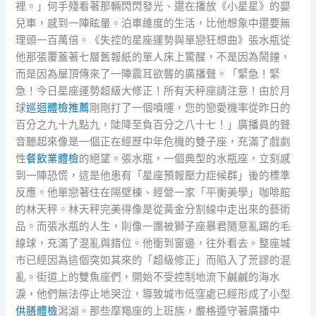
裡。」何手殘看著那輛閃閃發光、還在播放《小星星》的嬰
兒車，感到一陣眩暈。泊車維度的生活，比他想象中還要無
理頭一百萬倍。《失控的星座運勢與單戀狂想曲》張水瓶從
他那張覆蓋著七層舊報紙的單人床上驚醒，不是因為鬧鐘，
而是因為屋頂傳來了一陣震耳欲聾的廣播聲。「緊急！緊
急！今日星座運勢超級大修正！所有天秤座請注意！由於月
球
巡迴體檢推薦
剛剛打了一個噴嚏，您的戀愛機率從昨日的
百分之九十九點九，陡降至負百分之八十七！」廣播員的聲
音聽起來像是一個正在經歷中年危機的雙子座，充滿了戲劇
性
餐飲業體檢
的絕望。張水瓶，一個典型的水瓶座，立刻感
到一陣恐慌，這是他患有「星座預報壓力症候群」後的標準
反應。他單戀著住在隔壁棟、經營一家「平衡美學」咖啡館
的林天秤。林天秤完美得像是從黃金分割線中走出來的藝術
品。而張水瓶的人生，則像一團被獅子座暴君隨意亂踢的毛
線球，充滿了混亂與錯位。他衝到窗邊，往外看去。整座城
市已經因為這個突如其來的「超級修正」而陷入了荒謬的混
亂。街道上的雙魚座們，開始不受控制地流下鹹鹹的海水
淚，他們無法停止地哭泣，導致城市低窪處已經形成了小型
供膳體檢
潟湖。那些摩羯座的上班族，嚴格遵守著廣播中