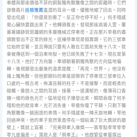
車體與那座價值不菲的銅製獨角獸雕像之間的距離時，它們
卻像兩片
巡檢推薦
羞澀的耳朵一樣，優雅地縮了回去。同時
發出低語：「你還是別看了，反正你也停不好。」何手殘感
覺心臟快要跳出來了。他轉頭看去，發現那座高聳入雲、覆
蓋著鏽跡斑斑鐵網的多層機械式停車塔，正在那片窄巷的盡
頭散發出不正常的綠光。這棟停車塔是個異類，它的三號車
位始終空著，並且傳說只要有人敢在它面前失敗十八次，就
會被傳送到一個泊車地獄。他已經失敗了十七次。現在是第
十八次。他打了方向盤，車頭朝著銅獨角獸的方向猛地偏
轉。後視鏡發出最後的溫柔提醒：「再見，世界。」他沒有
撞上獨角獸，但他那顫抖的車尾卻擦到了停車塔三號車位入
口處的一根古老、佈滿苔蘚的柱子。不是撞擊，而是輕柔的
碰觸，像戀人之間的耳語。接著，一道濃郁的、像薄荷口香
糖一樣的綠色光芒。猛地從柱子爆發出來，瞬間吞噬了何手
殘和他的掀背車。光芒消失後，窄巷恢復了平靜，只剩下獨
角獸雕像一臉困惑的表情。何手殘感覺一陣天旋地轉，等他
回過神來，他的車子竟然垂直停在一個貼滿了巨大獎狀的牆
壁上。獎狀上寫著：「完美倒車入庫獎——第零點零零零零
零九度偏差。」落款人是「倒車王」。他趕緊從車窗探出