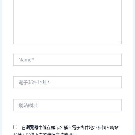
輸
入
內
容...
Name*
電
子
郵
件
網
地
站
址
網
*
址
在
瀏覽器
中儲存顯示名稱、電子郵件地址及個人網站
網址，以供下次發佈留言時使用。