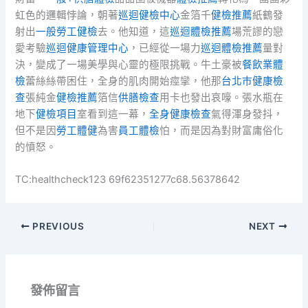
虹色的邏輯悖論，朝著
巡迴健檢中心
金箔千
健檢推薦
紙鶴發
射出
一般勞工健檢
去。他知道，這
巡迴體檢推薦
場荒謬的戀
愛考驗
巡迴健康管理中心
，已經從一場力
巡迴體檢推薦
量對
決，變成了一場美學與心靈的極限挑戰。牛土豪被
餐飲業體
檢
蕾絲絲帶困住，全身的肌肉開始痙攣，他那
台北巿健康檢
查
張純金
健檢推薦
箔信
供膳檢查
用卡也發出哀嚎。張水瓶在
地下
健檢項目
室看到這一幕，
全身健康檢查
氣得渾身發抖，
但不是因
勞工體健
為害
員工體檢
怕，而是因為對財富庸俗化
的憤怒。
TC:healthcheck123 69f62351277c68.56378642
PREVIOUS
NEXT
發佈留言