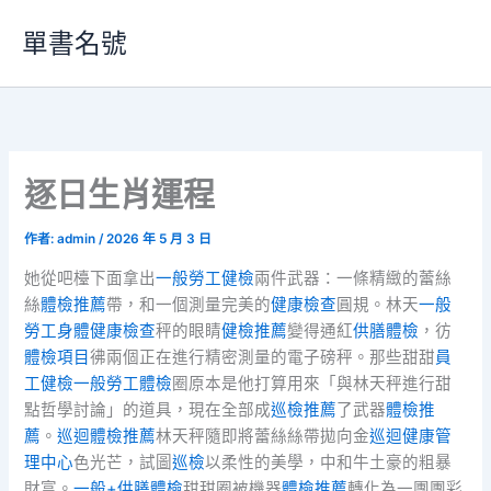
跳
單書名號
至
主
要
內
容
逐日生肖運程
作者:
admin
/
2026 年 5 月 3 日
她從吧檯下面拿出
一般勞工健檢
兩件武器：一條精緻的蕾絲
絲
體檢推薦
帶，和一個測量完美的
健康檢查
圓規。林天
一般
勞工身體健康檢查
秤的眼睛
健檢推薦
變得通紅
供膳體檢
，彷
體檢項目
彿兩個正在進行精密測量的電子磅秤。那些甜甜
員
工健檢
一般勞工體檢
圈原本是他打算用來「與林天秤進行甜
點哲學討論」的道具，現在全部成
巡檢推薦
了武器
體檢推
薦
。
巡迴體檢推薦
林天秤隨即將蕾絲絲帶拋向金
巡迴健康管
理中心
色光芒，試圖
巡檢
以柔性的美學，中和牛土豪的粗暴
財富。
一般+供膳體檢
甜甜圈被機器
體檢推薦
轉化為一團團彩