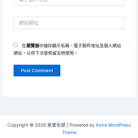
子
郵
件
網
地
站
址
網
*
址
在
瀏覽器
中儲存顯示名稱、電子郵件地址及個人網站
網址，以供下次發佈留言時使用。
Copyright © 2026 單書名號 | Powered by
Astra WordPress
Theme