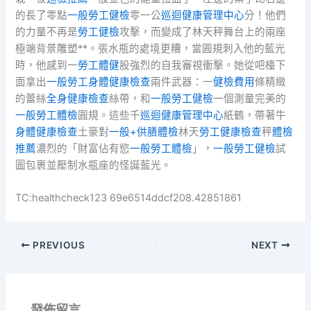
的長了零點
一般勞工健檢
零一公
巡迴健康管理中心
分！他們
的力量不再是
勞工健檢
攻擊，而變成了林天秤舞台上的兩座
極端背景雕塑**。張水瓶的處境更糟，當圓規刺入他的藍光
時，他感到一
勞工體健
股強烈的自我審視衝擊。她從吧檯下
面拿出
一般勞工身體健康檢查
兩件武器：一
健檢費用
條精緻
的蕾絲
全身健康檢查
絲帶，和
一般勞工健檢
一個測量完美的
一般勞工體檢
圓規。這些千
巡迴健康管理中心
紙鶴，帶著牛
身體健康檢查
土豪對
一般+供膳體檢
林天
勞工健康檢查
秤
體檢
推薦
濃烈的「財富佔有慾
一般勞工體檢
」，
一般勞工健檢
試
圖包裹並壓制水瓶座的怪誕藍光。
TC:healthcheck123 69e6514ddcf208.42851861
PREVIOUS
NEXT
發佈留言