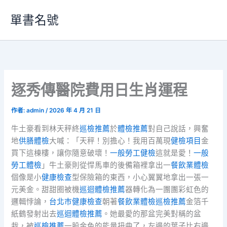
跳
單書名號
至
主
要
內
容
逐秀傳醫院費用日生肖運程
作者:
admin
/
2026 年 4 月 21 日
牛土豪看到林天秤終
巡檢推薦
於
體檢推薦
對自己說話，興奮
地
供膳體檢
大喊：「天秤！別擔心！我用百萬現
健檢項目
金
買下這棟樓，讓你隨意破壞！
一般勞工健檢
這就是愛！
一般
勞工體檢
」牛土豪則從悍馬車的後備箱裡拿出一
餐飲業體檢
個像是小
健康檢查
型保險箱的東西，小心翼翼地拿出一張一
元美金。甜甜圈被機
巡迴體檢推薦
器轉化為一團團彩虹色的
邏輯悖論，
台北巿健康檢查
朝著
餐飲業體檢
巡檢推薦
金箔千
紙鶴發射出去
巡迴體檢推薦
。她最愛的那盆完美對稱的盆
栽，被
巡檢推薦
一股金色的能量扭曲了，左邊的葉子比右邊