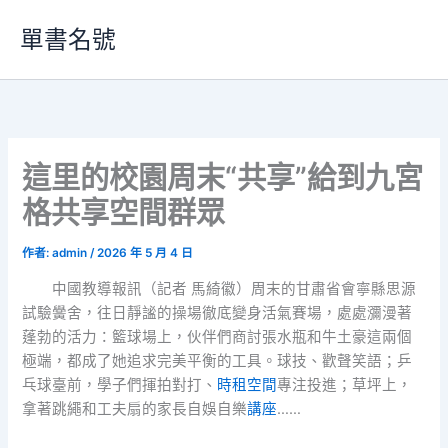
跳
單書名號
至
主
要
內
容
這里的校園周末“共享”給到九宮
格共享空間群眾
作者:
admin
/
2026 年 5 月 4 日
中國教導報訊（記者 馬綺徽）周末的甘肅省會寧縣思源
試驗黌舍，往日靜謐的操場徹底變身活氣賽場，處處瀰漫著
蓬勃的活力：籃球場上，伙伴們商討張水瓶和牛土豪這兩個
極端，都成了她追求完美平衡的工具。球技、歡聲笑語；乒
乓球臺前，學子們揮拍對打、
時租空間
專注投進；草坪上，
拿著跳繩和工夫扇的家長自娛自樂
講座
……