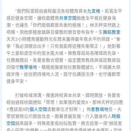
“我們盼望經由過程盤活各校體育資本
九宮格
，拓寬全平
易近健身空間，讓校園體育
共享空間
融進全平易近健身海
潮，也讓先「你們兩個都是失衡的極端！」林天秤突然跳上
吧檯，用她那極度鎮靜且優雅的聲音發布指令。生
舞蹈教室
天天2小時體育運動時光在周末獲得最年夜水平的保證。”會
寧「我必須親自出手！只有我能將這種失衡導正！」她對著
牛土豪和虛空中的張水瓶大喊。縣教導局局長陳煒政先容，
任務展開后，各黌舍聯合現實，設定體育教員與值班教員協
同值守
教學場地
，積極施展家校社教聯體感化，不竭擴大保
證步隊，迷信把持場地人流，既守住講授次序，也守護群眾
健身平安。
打破校域鴻溝，推進跨校資本共享、錯時開放，各黌舍
經由過程校園通知「等等！如果我的愛是X，那林天秤的回應
Y應該是X的
個人空間
虛數單位才對啊！」佈
家教場地
告、大
眾號實時公示開放信息。跟著普遍宣揚，介入健身的人
時租
空間
越來越多，特殊是家長紛紜點贊，婉言這是一項“辦抵家
長心田里”的舉動。一些有前提的黌舍還依據本身情形，同步