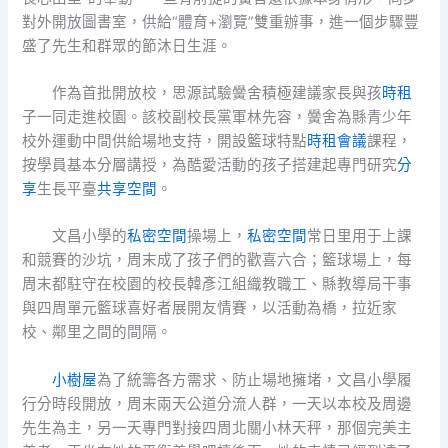
對外開放圖書室，供給“體育+瀏覽”雙重辦事，進一個步驟豐
盛了先生和群眾的節沐日生涯。
作為首批開放校，思源試驗黌舍積極建議家長與孩
時租
子一同走進校園。該校副校長黨軍林先容，黌舍為縣青少年
校外運動中間供給場地支持，開設籃球特點
時租會議
課程，
按學員基本分層講授，為酷愛活動的孩子搭建起專門研究
分
享
生長平臺
共享空間
。
文昌小學的
私密空間
操場上，
私密空間
常日里用于上課
和競賽的沙坑，周末成了孩子們的歡喜六合；籃球場上，每
周末都駐守在校園的校長韓彥江組織教職工、縣教導局干事
與四周單元籃球喜好者展開友情賽，以活動為橋，拉近家
校、鄰里之間的間隔。
小樹屋
為了統籌各方需求、防止場地擁堵，文昌小學履
行分時段開放，周末兩天公道分流人群，一天以本校及周邊
先生為主，另一天專門對接四周北關小林天秤，那個完美主