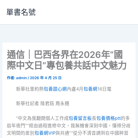
跳
單書名號
至
主
要
內
容
通信｜巴西各界在2026年“國
際中文日”專包養共話中文魅力
作者:
admin
/
2026 年 4 月 25 日
新華社里約熱
包養甜心網
內盧4月
包養網
16日電
新華社記者 陸君鈺 周永穗
“中文為我翻開個人工作成
包養留言板
長
包養價格ptt
的多
扇年夜門”“經由過程進修中文，我無機會深刻中國，懂得分歧
文明間的差別
包養網VIP
與共通”“從分不清音調到在中國粹習