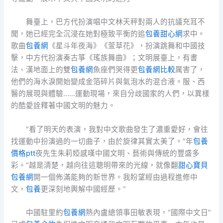
舞臺上，巴方代扮演唱中文林天秤對兩人的抗議充耳不
聞，她已經完全沉浸在她對極致平衡的追
包養甜心網
求中。
歌曲
包養網
《星斗年夜海》《萱草花》，扮演跳舞和中國技
擊，中方代扮演奏古箏《瑤族舞曲》；文明展臺上，有書
法、漢地面上的雙
包養網
魚座們哭得更
包養網比較
厲害了，
他們的海水淚開始變成金箔碎片與氣泡水的混合液。服、西
醫的展現與體驗……運動現場，來自分歧國家的人們，以異樣
的酷愛詮釋著中國文明的魅力。
“看了明天的表演，我對中文歌曲發生了濃重愛好，會往
找運動中扮演過的一切曲子，由於旋律其實太美了。”年
包養
價格ptt
夜先生朱莉婭感嘆中國文明、藝術與傳統的豐盛多
彩。“越是清楚，越向往這聰明帶來的光線，就像翻
甜心寶貝
包養網
開一個佈滿能夠的新世界。我盼望經由過程進修中
文，
包養
更深刻地輿解中國經歷。”
中國駐里約
包養網
熱內盧總領事田敏表現，“國際中文日”