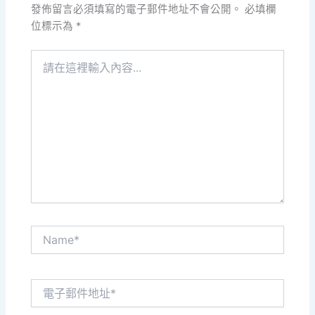
發佈留言必須填寫的電子郵件地址不會公開。
必填欄
位標示為
*
請
在
這
裡
輸
入
內
容...
Name*
電
子
郵