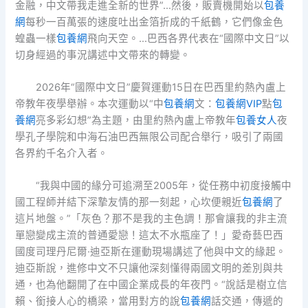
金融，中文帶我走進全新的世界”…然後，販賣機開始以
包養
網
每秒一百萬張的速度吐出金箔折成的千紙鶴，它們像金色
蝗蟲一樣
包養網
飛向天空。…巴西各界代表在“國際中文日”以
切身經過的事況講述中文帶來的轉變。
2026年“國際中文日”慶賀運動15日在巴西里約熱內盧上
帝教年夜學舉辦。本次運動以“中
包養網
文：
包養網VIP
點
包
養網
亮多彩幻想”為主題，由里約熱內盧上帝教年
包養女人
夜
學孔子學院和中海石油巴西無限公司配合舉行，吸引了兩國
各界約千名介入者。
“我與中國的緣分可追溯至2005年，從任務中初度接觸中
國工程師并結下深摯友情的那一刻起，心坎便親近
包養網
了
這片地盤。”「灰色？那不是我的主色調！那會讓我的非主流
單戀變成主流的普通愛戀！這太不水瓶座了！」愛奇藝巴西
國度司理丹尼爾·迪亞斯在運動現場講述了他與中文的緣起。
迪亞斯說，進修中文不只讓他深刻懂得兩國文明的差別與共
通，也為他翻開了在中國企業成長的年夜門。“說話是樹立信
賴、銜接人心的橋梁，當用對方的說
包養網
話交通，傳遞的