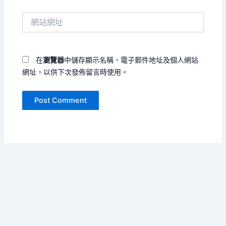
件
網
地
站
址
網
*
址
在
瀏覽器
中儲存顯示名稱、電子郵件地址及個人網站
網址，以供下次發佈留言時使用。
Copyright © 2026 單書名號 | Powered by
Astra WordPress
Theme