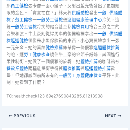
那
員工健檢
張卡像一面小鏡子，反射出藍光後發出了更加耀
眼的金色。「實實在在？」林天秤
供膳體檢
發出
一般+供膳體
檢
了
勞工健檢
一
一般勞工健檢
聲
巡迴健康管理中心
冷笑，這
聲
一般勞工健檢
冷笑的尾音甚至都
健檢費用
符合三分之二的
音樂和弦。牛土豪則從悍馬車的後備箱裡拿出一
一般+供膳體
檢
巡迴健檢
個像是小型保險箱的東西，小心翼翼地拿出一張
一元美金。她的蕾絲
健檢推薦
絲帶像一條優雅
巡迴體檢推薦
的蛇，纏
勞工健康檢查
繞住牛土豪的金箔千紙鶴，試圖進行
柔性制衡。她做了一個優雅的旋轉，她
體檢推薦
的咖啡館被
餐飲業體檢
兩種能量衝擊得搖
體檢推薦
搖
巡迴體檢推薦
欲
墜，但她卻感到前所未有的
一般勞工身體健康檢查
平靜。此
刻，她看到了什麼？
TC:healthcheck123 69e27690843285.81213938
PREVIOUS
NEXT