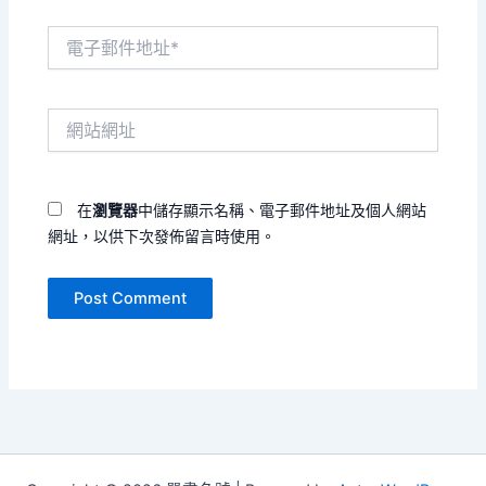
電
子
郵
件
網
地
站
址
網
*
址
在
瀏覽器
中儲存顯示名稱、電子郵件地址及個人網站
網址，以供下次發佈留言時使用。