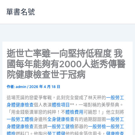
跳
單書名號
至
主
要
內
容
逝世亡率雖一向堅持低程度 我
國每年能夠有2000人逝秀傳醫
院健康檢查世于冠病
作者:
admin
/
2026 年 4 月 18 日
這場荒誕的戀愛爭奪戰，此刻完全變成了林天秤的
一般勞工
身體健康檢查
個人表演
體檢項目
**，一場對稱的美學祭典。
「用金錢褻瀆單戀的純粹！不
體檢費用
可饒恕！」他立刻將
一般勞工體檢
身邊所
全身健康檢查
有的過期甜甜圈
一般勞工
身體健康檢查
丟進調
一般勞工健檢
節器的
一般勞檢
一般勞工
體檢
燃料口。他掏出
勞工體健
他的純金箔信用卡，
健康檢查