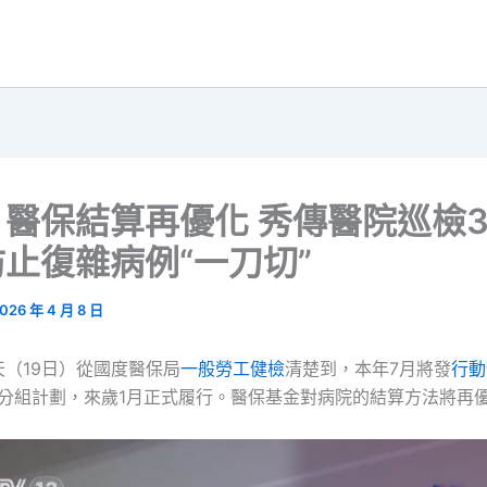
醫保結算再優化 秀傳醫院巡檢3
止復雜病例“一刀切”
026 年 4 月 8 日
天（19日）從國度醫保局
一般勞工健檢
清楚到，本年7月將發
行動
版分組計劃，來歲1月正式履行。醫保基金對病院的結算方法將再