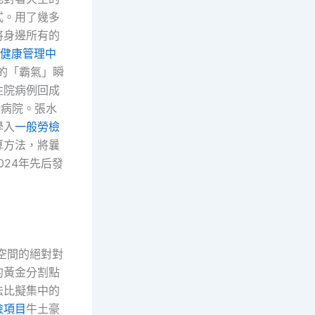
式。用了幾多
將身邊所有的
健康管理中
的「霸氣」瞬
住院病例回成
給病院。張水
學入
一般勞檢
算方法，將曩
024年先后發
空間的絕對對
的黃金分割點
法比擬集中的
檢項目
牛土豪