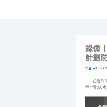
跳
至
主
要
內
容
錄像丨
計劃防
作者:
admin
/
2
記者昨
種付費3.0