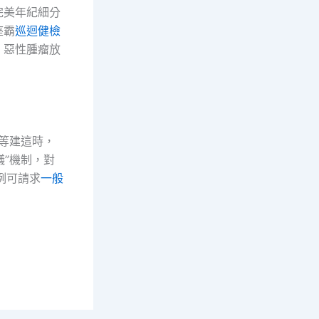
完美年紀細分
座霸
巡迴健檢
、惡性腫瘤放
病等建這時，
‌”機制，對
例可請求
一般