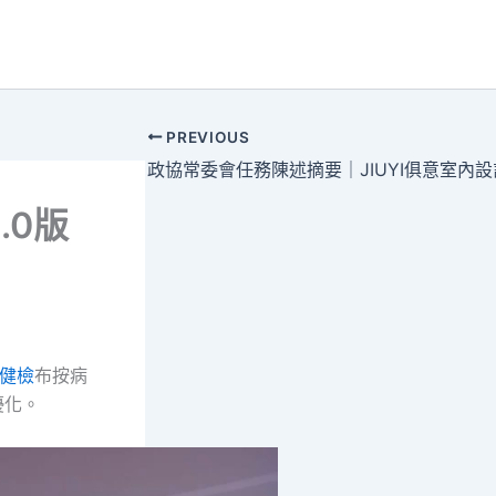
PREVIOUS
.0版
健檢
布按病
優化。