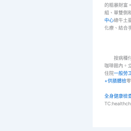
的粗暴財富
組、單雙側
中心
總牛土
化療、結合
按病種
咖啡館內。立
住院
一般勞
+供膳體檢
零
全身健康檢
TC:healthc