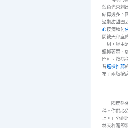
藍色光束刺
結算幾多。
過期甜甜圈丟
心
按病種付
間被天秤座
一組，經由
瓶抓著頭，
門》。按病
昔
巡檢推薦
布了兩版按
國度醫
稱。你們必
上。」分組
林天秤隨即