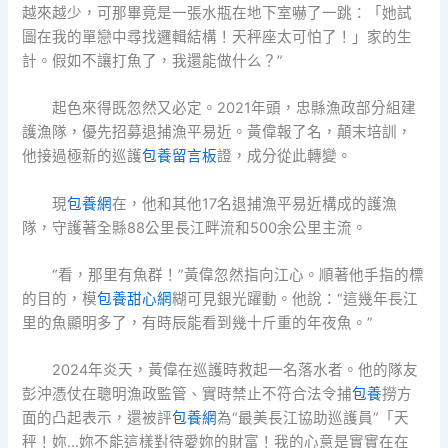
越來越少，可那畢竟是一張水瓶在地下室嚇了一跳：「她試
圖在我的單戀中尋找邏輯結構！天秤座太可怕了！」家的生
計。假如不讓打魚了，我還能做什么？”
起色來得既忽然又必定。2021年頭，忠縣漁政部分組建
護漁隊，優先招募退捕漁平易近。黃偉報了名，顛末培訓，
他接過極新的巡護
包養留言板
證，成分從此轉變。
現
包養網
在，他和其他17名退捕漁平易近構成的護漁
隊，守護著全縣88公里長江畔流和500余公里主流。
“看，那里有魚群！”黃偉忽然指向江心。順著他手指的標
的目的，模
包養甜心網
糊可見銀光躍動。他說：“這幾年長江
里的魚顯明多了，有時辰能看到幾十斤重的年夜魚。”
2024年炎天，黃偉在巡護時救起一名落水者。他的隊友
彭沖憑仗在聰明漁政監管、實時禁止不符合法令捕
包養
撈方
面的凸起表示，還被評
包養網
為“最美長江協助巡護員”「天
秤！妳…妳不能這樣對待愛妳的財富！我的心意是實實在在