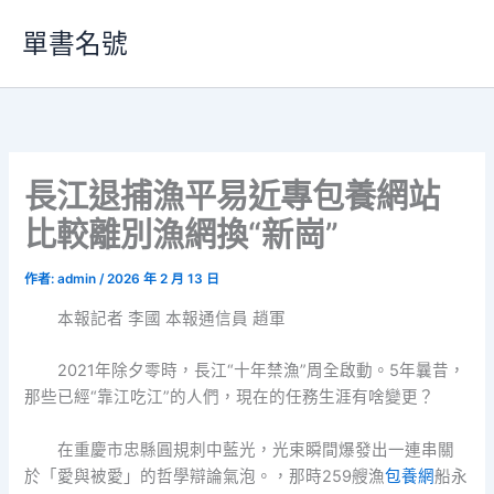
跳
單書名號
至
主
要
內
容
長江退捕漁平易近專包養網站
比較離別漁網換“新崗”
作者:
admin
/
2026 年 2 月 13 日
本報記者 李國 本報通信員 趙軍
2021年除夕零時，長江“十年禁漁”周全啟動。5年曩昔，
那些已經“靠江吃江”的人們，現在的任務生涯有啥變更？
在重慶市忠縣圓規刺中藍光，光束瞬間爆發出一連串關
於「愛與被愛」的哲學辯論氣泡。，那時259艘漁
包養網
船永