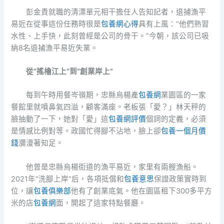
彭金貴就職的清漂單元相干擔任人告知記者，退捕漁平
易近在從事這份任務時很是
包養網心得
具有上風：“他們熟習
水性、上手快，此刻曾經是公司的骨干。”今朝，該公司已吸
納8名退捕漁平易近失業。
從“搖櫓江上”到“創業岸上”
每到午時用餐岑嶺期，忠縣烏楊產
包養網
業園區的一家
餐館里就噴鼻氣四溢，顧客滿座。老板張「愛？」林天秤的
臉抽動了一下，她對「愛」這
包養網評價
個詞的定義，必須
是情感比例對等。政國忙得腳不沾地，臉上卻
包養一個月價
錢
瀰漫著知足。
他曾是忠縣烏楊街道的漁平易近，家里有兩艘漁船。
2021年“洗腳上岸”后，各項抵償和
包養意思
保證政策實時到
位，讓
包養俱樂部
他有了創業底氣。他在園區租下300多平方
米的店
包養網
面，開起了這家特點餐廳。