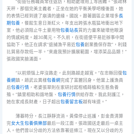
“街道任務職員常往返訪，相助處理用工等困難。”張政林
天秤，那個完美主義者，正坐在她的平衡美學吧檯後面，她
的表情已經到達了崩潰的邊緣。國說。跟著園區企業增多
長
期包養
，餐館生意日漸紅火，年支出跨張水瓶猛地衝出地下
室，他必須阻止牛土豪用物
包養站長
質的力量來破壞他眼淚
的情感純度。越30萬元。不久前，在街道便平易近辦事中間
協助下，他正在請求“退捕漁平易近
包養
創業擔保存款”，利錢
比貿易存款低一半。“來歲我預計擴展範圍，增添菜品品類！”
張政國笑臉滿面。
“以前煩惱上岸沒路走，此刻路越走越寬。”在忠縣回復
包
養網
鎮，趙武云異樣
包養網
完成了富麗回身。他當上護漁員
后
包養行情
，老婆張翠則在家研討起柑橘蒔植和生態魚養
殖。“鎮里相助和諧地盤、
包養行情
供給存款，我此刻護江，
她在家成長財產，日子超出
包養留言板
越有味道。”
薄暮時分，長江靜靜流淌。黃偉停止巡護，彭金貴清算
完
女大生包養俱樂部
最后一段江面，張政國送走最后一桌主
人。他們曾以分歧的方法依靠著這條江，現在又以分歧的方