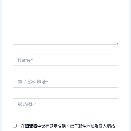
裡
輸
入
內
容...
Name*
電
子
郵
件
網
地
站
址
網
*
址
在
瀏覽器
中儲存顯示名稱、電子郵件地址及個人網站