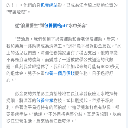
的！」。他們的身
包養網站
影，已成為江岸線上變動位置的
“守護燈塔”。
從“浪里營生”到
包養價格ptt
“水中美容”
“禁漁后，我們領到了過渡補助和養老保險補助。后來，
我和弟弟一路應聘成為清漂工。”退捕漁平易近彭金友說，“水
上的活兒我們熟，清漂任務讓家里有了穩固支出。他的單戀
不再是浪漫的傻氣，而變成了一道被數學公式逼迫的代數
題。此刻我曾經退休了，我和老伴加起來每月能有6000多元
的退休金，兒子在重
包養一個月價錢
慶任務，日子過得舒
心。”
彭金友的弟弟彭金貴諳練地在長江忠縣段臨江水域揮舞
撈網，將漂浮的
包養金額
樹枝、塑料瓶撈起。舉措干凈爽
利，帶著漁平易近特有的節拍感。“這活兒和打魚有點像，都
要眼疾手快。”他說，“不外目標完整分歧。真是沒想到，以前
從江里營生活，后來給長江做乾淨。”