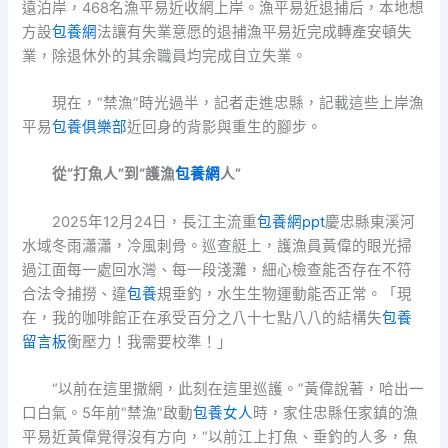
遠泊岸，468名漁平易近收網上岸。漁平易近退捕后，本地想
方設
包養網
法讓有失業意愿的退捕漁平易近完成轉產安頓失
業，除退休外的其余職員均完成自立失業。
現在，“禁漁”時光過半，記者走進忠縣，記載這些上岸漁
平易
包養俱樂部
近回身的背影與重生的腳步。
從“打魚人”到“護漁
包養網
人”
2025年12月24日，長江主流重
包養網ppt
慶忠縣東溪河
水域冬雨瀟瀟，冷風刺骨。巡查艇上，護漁員黃偉的眼光掃
過江面每一處回水灣、每一段淺灘，細心檢查能否存在不符
合法令捕撈、違
包養
規垂釣，水生生物運動能否正常。「現
在，我的咖啡館正在承受百分之八十七點八八的結構失
包養
留言板
衡壓力！我需要校準！」
“以前在這里撒網，此刻在這里巡護。”黃偉說著，哈出一
口白氣。5年前“禁漁”啟動
包養女人
時，家住忠縣任家鎮的漁
平易近黃偉覺得沒有方向，“以前江上打魚、垂釣的人多，魚