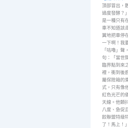
頂部冒出，
過度發酵？
是一種只有
車不知道該
翼地把車停
一下啊！我
「咕嚕」聲
句：「當世
臨界點到來
裡，衝到後
屬保險箱的
式，只有像
紅色光芒的
天線。他顫
八度、急促且
餃聯盟特級
了！馬上！