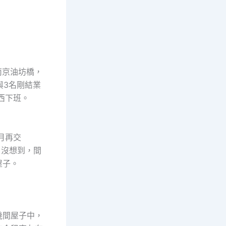
南京油坊橋，
與3名剛結業
西下班。
月再交
。沒想到，間
屋子。
幾間屋子中，