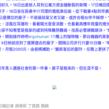
留好久。16日出差途入耳到公寓方資金鏈斷裂的新聞，17日晚回
屋子，18日坐在房產中介司理的電瓶車后座，從下戰書4點到早晨
“公道價位的屋子，不是遠就是又老又破，或許合租伙伴不睬想。”
上，涼風在耳邊吹，看著陽光垂垂消散，也看著高樓年夜廈的燈
火卻不知哪里是我家的感到特殊難熬難過。找房必需速戰速決。”
身，開始操作她吧
ergohuman 111
檯上的咖啡機，那台機器的蒸
。9日她就找到了還算適合的屋子，間隔公司步行只要15分鐘。“
，月租2000元，由爸媽補助。”搬新家后的劉玲，任務上更拼
青人邁進社會的第一件事。屋子是租來的，但生涯不是。
報記者 趙偉莉 丁茜茜 顏穎