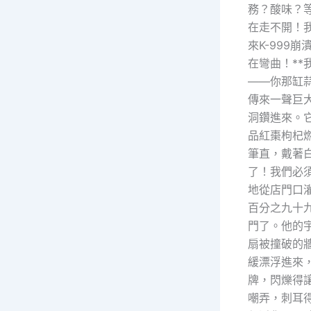
務？酸味？
在走不開！
來K-999
在彎曲！*
——你那缸
傳來一聲巨
洞鑽進來。
品紅棗枸杞燃
筆直，戴著
了！我們必
地從店門口
百分之九十
門了。他的
扇被撞破的
緩漂浮進來
牌，閃爍得
嘲弄，刺耳