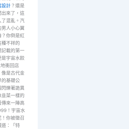
寓設計
？還是
聞出來了，這
入了混亂。汽
的男人小心翼
嚕？你倒是紅
這種不祥的
裡記載的第一
便是宇宙水餃
猛地衝回店
、像是古代金
界的基礎公
個閃爍著詭異
像韭菜一樣的
著傳來一陣高
99！宇宙水
泥！你被徵召
喊道：「特