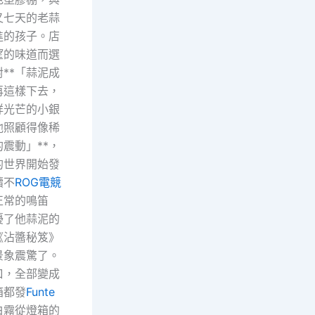
又七天的老蒜
進的孩子。店
望的味道而選
**「蒜泥成
再這樣下去，
祥光芒的小銀
他照顧得像稀
震動」**，
的世界開始發
續不
ROG電競
正常的鳴笛
擾了他蒜泥的
《沾醬秘笈》
景象震驚了。
口，全部變成
箱都發
Funte
白霧從燈箱的