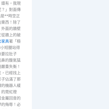
！還有，我現
泥？」對面傳
是**時空正
的東西！除了
，外面的牆壁
正從牆上的破
公家具
著「極
的小短腿站得
快要拉肚子
刺鼻的酸氣猛
例嚴重失衡！
狂，已經找上
影子佔滿了那
罐的機器人緩
」的霓虹燈
著金屬回音的
學的侮辱！必