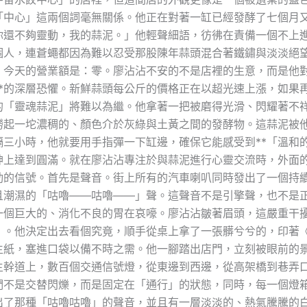
「中心」這兩個詞毫無關係。他正在對著一缸已經發酵了七個月
你還不夠靈動，我的蒜泥。」他輕聲細語，彷彿在責備一個不上
個人，連蒼蠅都因為難以忍受那股陳年蒜頭混合著鐵鏽與淡淡絕
。今天的營業額是：零。廖沾沾不安的不是店裡的生意，而是他對
**的深層恐懼。新鮮蒜頭每公斤的價格正在以超光速上漲，如果
的「靈魂蒜泥」將難以為繼。他拿著一把被磨得光滑、閃耀著不
撈起一坨濃稠的、顏色介於灰綠與土黃之間的發酵物。這蒜泥被
隔三小時，他就要用手指彈一下缸邊，確保它能感受到**「溫和的
神上達到圓滿。就在廖沾沾專注於與蒜泥進行心靈交流時，外面
勁的信號。首先是聲音。街上所有的汽車喇叭同時發出了一個持
且潮濕的「咕嚕——咕嚕——」聲。這聲音不是引擎聲，也不是
一個巨大的、消化不良的胃在哀嚎。廖沾沾皺著眉頭，這嚴重干
」。他決定出去看個究竟，順手從桌上拿了一張髒兮兮的，印著
生紙，塞進口袋以備不時之需。他一腳踏出店門，立刻被眼前的
主幹道上，數百個交通信號燈，從東邊到西邊，從高架橋到巷弄
們不是交替閃爍，而是固定在「通行」的狀態，同時，每一個燈
出了那種「咕嚕咕嚕」的聲音，並且有一層淡淡的、熱氣騰騰的