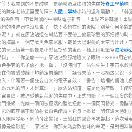
等等！我聞到的不是酸味！是麵粉過度膨脹的焦慮
護脊工學椅
味
我的陳年老蒜泥需要每隔三
人體工學椅
小時的溫和震動！」「蒜
崩潰的尖叫聲，帶著濃濃的中藥味電子雜音：「重點不是蒜泥！重點
*我們的推進器快沒紅棗了！快！我們在你的後院！別帶任何多餘
蒜泥！」就在廖沾沾還在糾結要不要帶上他最珍愛的那把銀勺時
大的撞擊。一個穿著黑色燕尾服、戴著太陽眼鏡的太空吉娃娃，
它的背上揹著一個像是小型瓦斯桶的東西，桶上用毛筆寫
歐凌辦
料」。「你怎麼——」廖沾沾驚訝地瞪大了眼睛。K-999用它
白色手套的爪子優雅地一揮：「沒時間了，沾沾先生！宇宙水餃
須在你被醋酸離子炮鎖定前離開！」話音未落，一股極致尖銳、
灌入，伴隨著一個狂妄自大的電子音效：「警告！這裡的醬油比
九點九九的醋，才是真理！」廖沾沾知道，這是他的宿敵，王醋
宇宙冒險，被迫從他對蒜泥的焦慮中，正式開始了。一個狂妄的
牆門邊緣，光線一瞬間被極端的酸氣扭曲。一個閃閃發光、像醋
，它的底座還不斷噴射著白色醋霧。它身上掛著「醋狂派大勝利
讓人眼睛發疼，同時發出警報。王醋狂的聲音再次響起，這次帶
得像是磨砂紙。「廖沾沾！你那充滿腐敗氣味的蒜泥，是對醬料