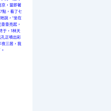
南京，當即著
7點，看了七
她說，“坐在
光垂垂亮起，
終于，1林天
氣孔正噴出彩
年夜三居，我
了。