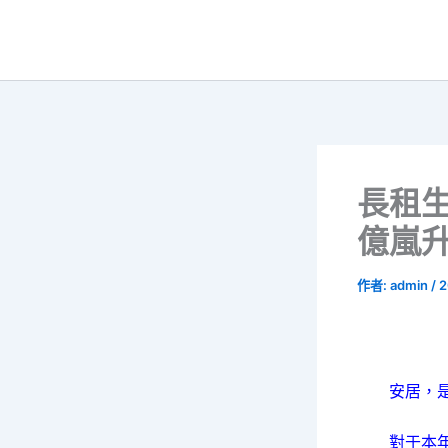
跳
至
主
要
內
容
長租生
億嵐
作者:
admin
/
2
安居，是每
對于本年24