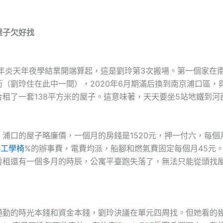
子
欠好找
年炎天年夜學結業開端算起，這是劉玲第3次搬場。第一個家在
（劉玲住在此中一間），2020年6月期滿后換到南京浦口區，
合租了一套138平方米的屋子。這意味著，天天要坐5站地鐵到河
口的屋子略廉價，一個月的房錢是1520元，押一付六，每個
de工學椅
%的辦事費，電費均派，船腳和燃氣費固定每個月45元
房租還有一個多月的時辰，公寓平臺跑失落了，無法只能從頭找
的時光本錢和資金本錢，劉玲決議在單元四周找。但她看的