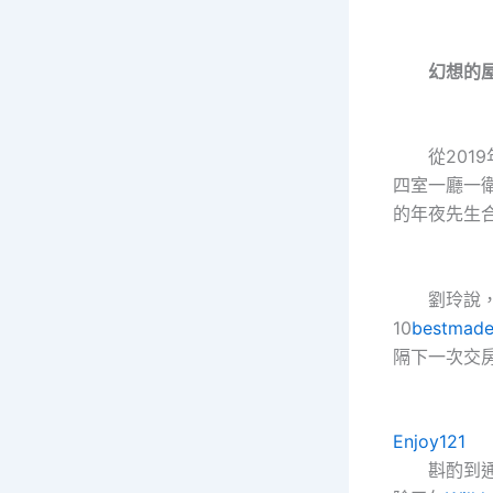
幻想的屋
從2019
四室一廳一衛
的年夜先生
劉玲說，浦
10
bestma
隔下一次交
Enjoy121
斟酌到通勤