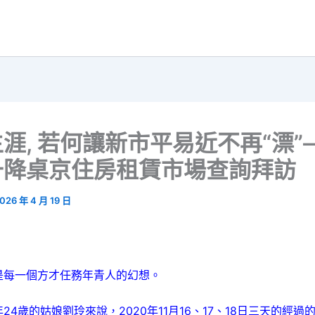
涯, 若何讓新市平易近不再“漂”
升降桌京住房租賃市場查詢拜訪
026 年 4 月 19 日
一個方才任務年青人的幻想。
歲的姑娘劉玲來說，2020年11月16、17、18日三天的經過