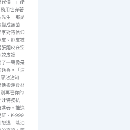
出代價！」醋
特務用它穿著
沾先生！那是
內變成無菌
學家對待信仰
麵皮。麵皮被
兩張麵皮在空
水餃皮護
出了一聲像是
的麵香。「這
。廖沾沾知
出他搬運食材
！別再管你的
娃娃特務抗
推進器。推進
、K-999
別想逃！醬油