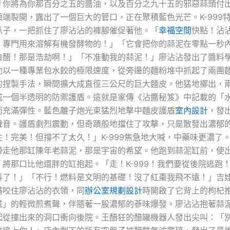
「你將為你那百分之五的醬油，以及百分之九十五的邪惡蒜頭付
端裂開，露出了一個巨大的管口，正在聚積藍色光芒。K-999
爪子，一把抓住了廖沾沾的褲腳催促著他。「
幸福空間
快點！沾
！專門用來溶解有機發酵物的！」「它會把你的蒜泥在零點一秒
白醋！那是浩劫啊！」「不准動我的蒜泥！」廖沾沾發出了醬料
他以一種專業包水餃的極限速度，從旁邊的麵粉堆中抓起了兩團
的捏製手法，瞬間擴大成直徑三公尺的巨大麵皮。他猛地擲出，
成一個半透明的防禦護盾。這就是家傳《沾醬秘笈》中記載的「
而充滿彈性。藍色離子炮光束猛烈地擊中麵皮護盾
室內設計
，發
聲音。護盾劇烈震動，但奇蹟般地擋住了攻擊，只是散發出濃郁
！完美！但撐不了太久！」K-999焦急地大喊，中藥味更濃了
帶走他那缸陳年老蒜泥，那是宇宙的希望。他跑到蒜泥缸前，使
將那口比他還胖的缸抱起。「走！K-999！我們要從後院逃跑
料了！」「不行！燃料是文明的基礎！沒了紅棗我飛不遠！」吉
嘴咬住廖沾沾的衣領，同
辦公室規劃設計
時開啟了它背上的枸杞
」的輕微煎煮聲，伴隨著一股濃郁的蔘味爆發。廖沾沾抱著蒜泥缸
起從撞出來的洞口衝向後院。王醋狂的醋罐機器人發出尖叫：「