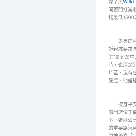
除了欠
Wilkh
開著門打游
錢最低150
姜昊的租房
訴親戚要來
主”是名黑
時，也清楚
片區，沒有
騰后，他錯
棲身平安性
的門店位于
下一張辦公
的重要路況
間被稱為「