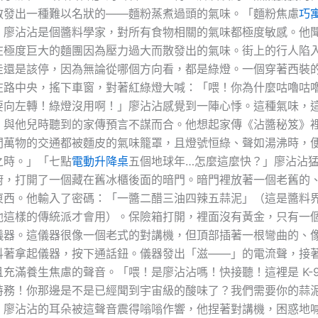
散發出一種難以名狀的——麵粉蒸煮過頭的氣味。「麵粉焦慮
巧
」廖沾沾是個醬料學家，對所有食物相關的氣味都極度敏感。他
在極度巨大的麵團因為壓力過大而散發出的氣味。街上的行人陷
走還是該停，因為無論從哪個方向看，都是綠燈。一個穿著西裝
在路中央，搖下車窗，對著紅綠燈大喊：「喂！你為什麼咕嚕咕
要向左轉！綠燈沒用啊！」廖沾沾感覺到一陣心悸。這種氣味，
，與他兒時聽到的家傳預言不謀而合。他想起家傳《沾醬秘笈》
間萬物的交通都被麵皮的氣味籠罩，且燈號恒綠、聲如湯沸時，
之時。」「七點
電動升降桌
五個地球年…怎麼這麼快？」廖沾沾
廚，打開了一個藏在舊冰櫃後面的暗門。暗門裡放著一個老舊的
東西。他輸入了密碼：「一醬二醋三油四辣五蒜泥」（這是醬料
他這樣的傳統派才會用）。保險箱打開，裡面沒有黃金，只有一
儀器。這儀器很像一個老式的對講機，但頂部插著一根彎曲的、
抖著拿起儀器，按下通話鈕。儀器發出「滋——」的電流聲，接
充滿養生焦慮的聲音。「喂！是廖沾沾嗎！快接聽！這裡是 K-9
特務！你那邊是不是已經聞到宇宙級的酸味了？我們需要你的蒜
」廖沾沾的耳朵被這聲音震得嗡嗡作響，他捏著對講機，困惑地