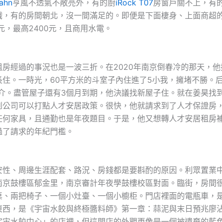
ahn
亨風不透氣不敞亮外，有的廚
iRock T07
房窗戶關不上，有
戲，有的房間朝北，沒一間滿足的。即便是下面棲身、上面商超
0元，最高2400元，且商用水電。
經過的事況也是一波三折。在2020年南京倒春冷的那天，他接
長住。一時光，60平方米的斗室子內住進了5小我，擁堵不勝。后
中介。盡管屋子還有3個月到期，他決議找新屋子住。就在姜昊找
到公司可以打點人才安居政策。很快，他就請求到了人才保證房
任何家具，且通勤也是年夜題目。于是，他又想轉人才安居租房
過了請求的年紀門檻。
、周邊生涯配套、路況、房錢都是要斟酌的原因。利眾置業
南京鼓樓區郁金里，南京審計年夜學鼓樓校區對面。臨街，房間
桌、兩把椅子、一個小灶臺、一個小櫥柜。門店裡面的電瓶車，
東西，是《宇宙水餃與終極醬料師》第一章：蒜泥與末日預兆廖
宇宙水餃中心」的店裡，但這間店的外觀更像是一個被遺棄的藍