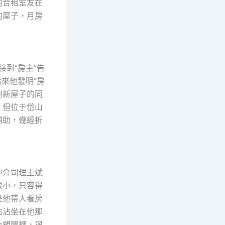
的合租室友在
的屋子，月房
到“房主”告
來他發明“房
到新屋子的同
，但位于岱山
補助，幾經折
中介司理王斌
很小，只容得
是他帶人看房
沾沾坐在他那
色塑膠棚，與