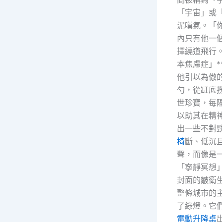
「宇宙」或
泥嘆氣。「
內只有他一
擇繞道飛行
本焦慮症」
他引以為傲
勺，從缸底
世珍寶，每
以助其在精
出一些不對
椅
斷、低沉
聲，而像是
「寧靜冥想
封面的皺衛
整條城市的
了綠燈。它
電動升降桌