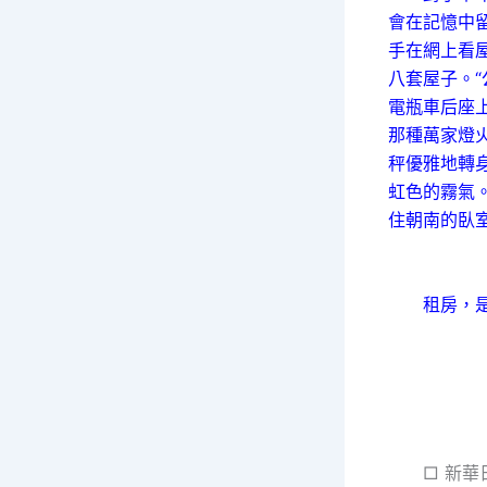
會在記憶中
手在網上看
八套屋子。
電瓶車后座
那種萬家燈
秤優雅地轉
虹色的霧氣
住朝南的臥室
租房，是年
□ 新華日