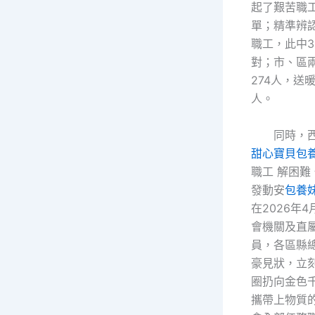
起了艱苦職
單；精準辨認
職工，此中3
對；市、區
274人，送暖
人。
同時，
甜心寶貝包
職工 解困難
發動安
包養
在2026年
會機關及直
員，各區縣
豪見狀，立
圈扔向金色
攜帶上物質