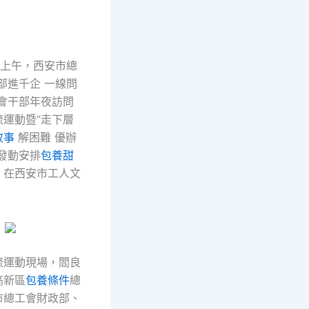
日上午，西安市總
部進千企 一線問
工會干部年夜訪問
流運動暨“走下層
故事
解困難 優辦
發動安排
包養甜
，在西安市工人文
流運動現場，閻良
高新區
包養條件
總
市總工會財政部、