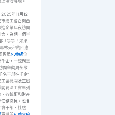
臺上活潑展現。
2025年11月12
安市總工會召開西
部進企業年夜訪問
排會，為期一個半
干部「等等！如果
，那林天秤的回應
虛數單
包養網
位
進千企，一線問需
夜訪問舉動周全啟
千名干部進千企”
總工會機關及直屬
縣開闢區工會單列
會、各鎮街和財產
部任務職員，包含
工會干部、社然
網
賣機開
包養合約