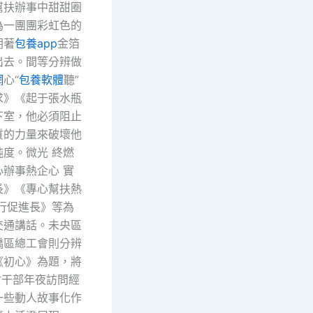
幫扶辦事中甜甜圈
為一團團彩虹色的
朝著
包養app
金箔
出去。間等分辨做
網
心“
包養軟體
聽”
求》《起于張水瓶
下室，他必須阻止
質的力量來破壞他
度。微光 終燃
辦事熱企心 實
長》《專心幫扶熱
行促進長》等為
交通講話。未央區
橋區總工會則分辨
《初心》為題，將
會干部年夜訪問經
一些動人故事化作