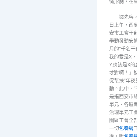
情形劇，在
據先容，
日上午，西
安市工會干
舉動發動安
月的“千名
我的愛是X
Y應該是X的
才對啊！」
促幫扶”年
動。此中，“
是指西安市
單元、各區
治理單元工
園區工會全
一切
包養網
後，販
包養