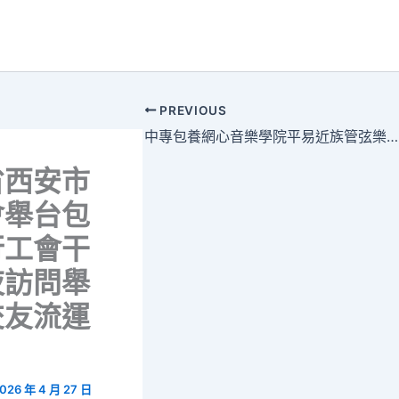
PREVIOUS
中專包養網心音樂學院平易近族管弦樂專場音樂會在北京表演
省西安市
會舉台包
行工會干
夜訪問舉
交友流運
026 年 4 月 27 日