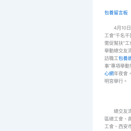
包養留言板
4月10
工會“千名干
需促幫扶”
舉動總交友
訪職工
包養
事”專項舉動
心網
年夜會
明宮舉行。
總交友
區總工會、
工會、西安