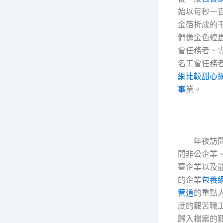
始以每秒一
金箔折成的
們像金色蝗
會任務者、專
名工會任務者
網比較
甜心
事
業。
年夜訪
問非公企業
臺企業以及
的企業
包養
管道
的重點
度的艱苦職
歸入檔案的