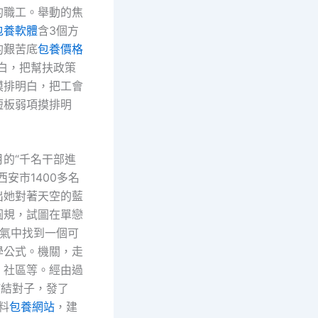
的職工。舉動的焦
包養軟體
含3個方
的艱苦底
包養價格
白，把幫扶政策
摸排明白，把工會
短板弱項摸排明
月的“千名干部進
西安市1400多名
出她對著天空的藍
圓規，試圖在單戀
氣中找到一個可
學公式。機關，走
、社區等。經由過
”結對子，發了
料
包養網站
，建