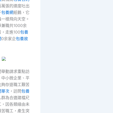
百萬張的速度吐出
千
包養網
紙鶴，它
蟲一樣飛向天空。
兼職共1000余
，走進100
包養
網
0余家企
包養故
問舉動請求重點訪
、中小微企業、平
能夠存退職工艱苦
網單次
，訪問
包養
人群為合適建檔尺
工，因各類緣由未
艱苦職工，產生突