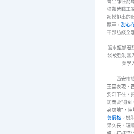
會全部任務
檔艱苦職工
系摸排出的
籠罩，
甜心
干部訪談全
張水瓶抓著
袋被強制塞入
美學
西安市
王雷表現，
要沉下往，
訪問要“身到
身處地”，陣
養價格
。機
果久長，理順
條，打好“部