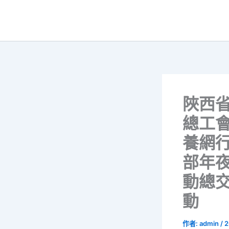
跳
至
主
要
內
容
陜西
總工
養網
部年
動總
動
作者:
admin
/
2