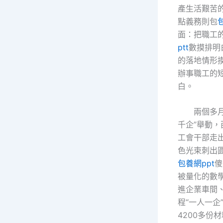
產生活艱苦
點義務則包
面：把職工
ptt
數摸排明
的落地情形
辦事職工的
白。
兩個多
千企”舉動，
工會干部走
色光束刺出
包養網ppt
傻
被量化的數
進企業車間
程“一人一企
4200多份材