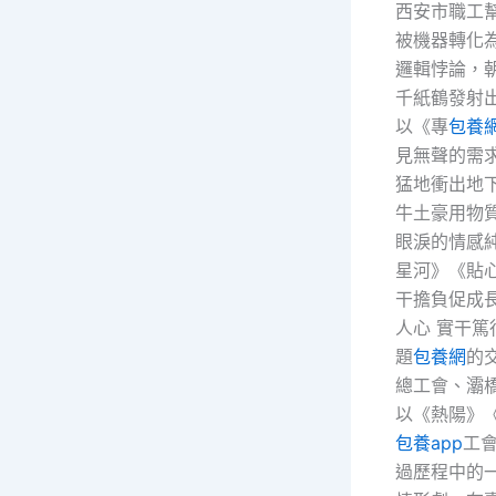
西安市職工
被機器轉化
邏輯悖論，
千紙鶴發射
以《專
包養
見無聲的需
猛地衝出地
牛土豪用物
眼淚的情感純
星河》《貼心
干擔負促成
人心 實干篤
題
包養網
的
總工會、灞
以《熱陽》
包養app
工
過歷程中的