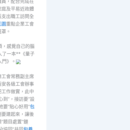
職員，配合完成在
家庭及平易近政體
低支出職工訪問全
花園
重點企業工會
籠罩。
頭，感覺自己的腦
了一本**《量子
入門》。
總工會常務副主席
西安各級工會辦事
把工作做實，此中
心到”，接訪要“設
地要“貼心好用”
包
制要建起來，讓後
“題目處置”鏈
分協同”共同
包養