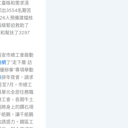
工臺賬和需求清
出3554名艱苦
26人預備建檔核
兩級緊迫救助了
和幫扶了3297
西安市總工會啟動
養網
了“走下層 訪
 優辦事”專項舉動
妹
排年夜會，請求
4月至7月，市總工
屬單元全部任務職
總工會、各開牛土
刻將身上的鑽石項
千紙鶴，讓千紙鶴
的誘惑力。闢區工