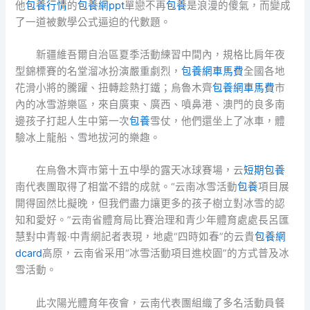
他
包養行情
的
包養網ppt
單戀不再
包養
是浪漫的傻氣，而變成
了一道被數學公式逼迫的代數題。
新疆維吾爾自治區夏季活動練習中間內，規格比肩年夜
型錦標賽的名堂溜冰扮演嚴重劇烈，
包養網車馬費
全國各地
花滑小將的騰躍、扭轉趁熱打鐵；烏魯木齊
包養網車馬費
市
內的冰雪游樂區，來自廣東、廣西、噴鼻港、澳門的良多南
邊孩子打起人生中第一次
包養
雪仗，他們還坐上了冰車，體
驗冰上龍船、雪地拔河的樂趣。
在烏魯木齊市第十五中學的露天冰球賽場，云
短期包養
南代表團取得了相當不錯的成就。“云南冰雪活動
包養
項目展
開得固然比擬晚，但我們盡力讓更多的孩子樹立對冰雪的認
知和愛好。”云南省體育局比賽治理和青少年體育處處長呂匯
慧對中青報·中青網記者表現，地處“四時如春”的云貴
包養網
dcard
高原，云南省采用“冰雪活動項目進校園”的方式普及冰
雪活動。
此次陽光體育年夜會，云南代表團組織了多名活動員餐