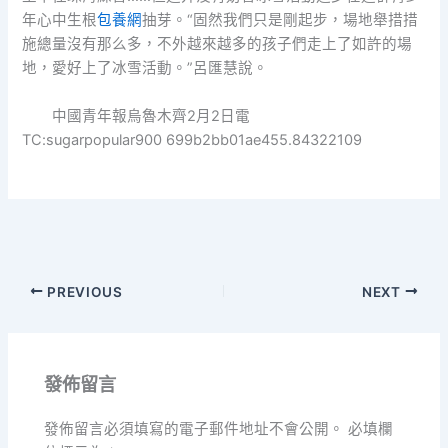
年心中生根
包養網
抽芽。“固然我們只是剛起步，場地舉措措
施總量沒有那么多，不外越來越多的孩子們走上了如許的場
地，愛好上了冰雪活動。”呂匯慧說。
中國青年報烏魯木齊2月2日電
TC:sugarpopular900 699b2bb01ae455.84322109
PREVIOUS
NEXT
發佈留言
發佈留言必須填寫的電子郵件地址不會公開。
必填欄