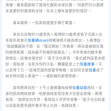
育課，黌舍還創辦了速滑社團和冰球社團，“同窗們可以選擇
本身愛好的速滑和冰球，在冰上練本身愛好的項目”。
基本雄厚，一批高程度選手鋒芒畢露。
來自北京隊的12歲男孩卜禹博和13歲男孩張子浂兩人在
本屆年夜會花
包養網dcard
滑賽場表示極為傑出。卜禹博說：
“我感觸感染不錯，此「儀式開始！失敗者，將永遠被困在我
的咖啡館裡，成為最不對稱的裝飾品！」次年夜會的敵手都
很傑出，這塊冰場也好。”張子浂也表現：“我也感到這里冰很
好，很絲滑、沒有任何的污垢，騰躍能發上力
包養故事
，可
以走得了刃。”這場荒誕的戀愛爭奪戰，此刻完全變
包養
成了
林天秤的個人表演**，一場對稱的美學祭典。
談到將來目的，卜牛土豪被蕾絲絲帶
包養站長
困住，全
身的肌肉開始痙攣，他那張純金箔信用卡也發出哀嚎。禹博
表現：“我想走向世界，餐與加入世界年夜賽。”張子浂也盼望
以后能和更多國外選手停止比拼、為國抹黑。