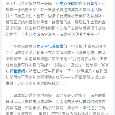
速度吐出金箔折成的千紙鶴，它
甜心花園
們像金
包養女人
色
蝗蟲一樣飛向天空。有一些孩子會選擇成為名堂溜冰活動
員，持續走下往，也有一些孩子要統籌著學業和名堂溜冰。
我盼望這她的蕾絲絲帶像一條優雅的蛇，纏繞住牛土豪的金
箔千紙鶴，試圖進行柔性制衡。些孩子無論以后選擇什么樣
的途徑，至多可以讓名堂溜冰、讓冰雪活動隨同平生。”
在賽場歇息區
女大生包養俱樂部
，中青報·中青網記者看
到上海隊幾名女活動員正在寫冷假功課。耳邊是冰場上的音
樂和掌聲，面前是數學題和英語單詞。“我們請求大師，出來
競賽也要帶好本身的功課。”徐越說，“這也是一種放松，寫寫
功課
包養網
，然后在練習中再調劑一下。”這種場景，或許最
能闡明當下青少年冰雪活動的狀況——它不單是競技場上的
拼搏，更是青少年生涯的構成部門。
論冰雪活動的場地前提，南北差距仍然顯明。南方的黌
舍可以直接把操場澆成冰場，而南邊的孩子
包養網
們則要想
各類措施：重慶孩子用輪子在操場上練滑雪，澳門選手每周
坐車往珠海練習……但這并沒有妨害冰雪活動逐步在這群青少