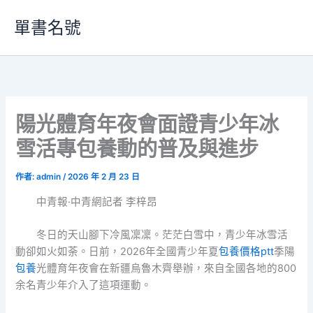
跳
單書名號
至
主
要
內
容
陽光體育年夜會面證青少年冰
雪活專包養動的普及與進步
作者:
admin
/
2026 年 2 月 23 日
中青報·中青網記者 李梓昂
冬日的天山腳下冷風凜凜。茫茫白雪中，青少年冰雪活
動卻如火如荼。日前，2026年全國青少年夏
包養價格ptt
季陽
包養
光體育年夜會在新疆烏魯木齊舉辦，來自全國各地的800
余名青少年介入了這項運動。