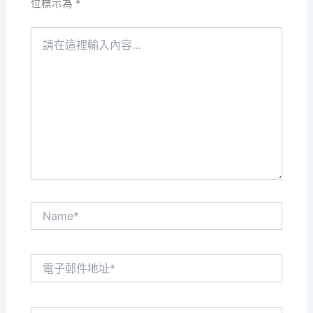
位標示為
*
請
在
這
裡
輸
入
內
容...
Name*
電
子
郵
件