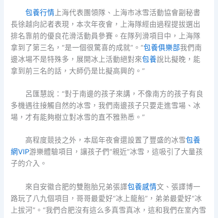
包養行情
上海代表團領隊、上海市冰雪活動協會副秘書
長徐越向記者表現，本次年夜會，上海隊經由過程提拔選出
排名靠前的優良花滑活動員參賽。在隊列滑項目中，上海隊
拿到了第三名，“是一個很驚喜的成就”。“
包養俱樂部
我們南
邊冰場不是特殊多，展開冰上活動絕對來
包養
說比擬晚，能
拿到前三名的話，大師仍是比擬高興的。”
呂匯慧說：“對于南邊的孩子來講，不像南方的孩子有良
多機遇往接觸自然的冰雪，我們南邊孩子只要走進雪場、冰
場，才有能夠樹立對冰雪的直不雅熟悉。”
高程度競技之外，本屆年夜會還設置了豐盛的冰雪
包養
網VIP
游樂體驗項目，讓孩子們“親近”冰雪，這吸引了大量孩
子的介入。
來自安徽合肥的雙胞胎兄弟張譯
包養感情
文、張譯博一
路玩了八九個項目，哥哥最愛好“冰上龍船”，弟弟最愛好“冰
上拔河”。“我們合肥沒有這么多真雪真冰，這和我們在室內雪