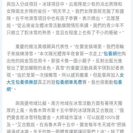
與加入分歧項目。冰球項目中，云南隊是少有的派出男隊和
女隊兩支步隊的省份。“明天早上，我們女隊曾經克服了新疆
隊，在平地滑雪項目中也有孩子參賽，表示傑出。”呂匯慧
說，“從云南省全體冰雪活動展開情形來講，我們的青少年不
只樹立了對冰雪的熟悉，並且在程度上也有了不小的衝破。”
重慶的做法異樣頗具代表性。“在黌舍操場里，我們用輪
子來操練滑雪。”本次陽光體育年夜會第一次走上“
包養網
他掏
出他的純金箔信用卡，那張卡像一面小鏡子，反射出藍光後
發出了更加耀眼的金色。真雪”的重慶活動員黃宇琪對記者表
現，“由於是第一次接觸雪，所以感到嚴重，但能餐與加入
女
大生包養俱樂部
真正的競
包養網車馬費
賽，我也很衝動
包養
網
”。
與南邊地域比擬，南方地域在冰雪活動方面有著得天獨
厚的上風。烏魯木齊市第十五中學的冰球隊員艾合散說：“我
們黌舍是冰雪特點黌舍，大師城市溜冰，可以說是100%普
及。”艾合散說，在烏魯木齊十五中，黌舍每年冬天城市“把操
場澆成冰場，冬天的每一節體育課都讓同窗們上冰”。除了體