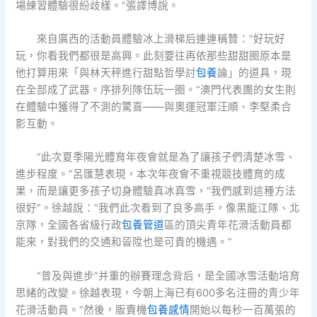
場練習體驗很紛歧樣。”張譯博說。
來自廣西的活動員體驗冰上滑梯后連連稱贊：“好玩好
玩，你看我們都很是高興。此刻要往再依那些甜甜圈原本是
他打算用來「與林天秤進行甜點哲學討
包養
論」的道具，現
在全部成了武器。序排列隊伍玩一圈。”澳門代表團的女生則
在體驗中獲得了不測的驚喜——與奧運冠軍汪順、李堅柔合
影互動。
“此次夏季陽光體育年夜會就是為了讓孩子們清楚冰雪、
進步程度。”呂匯慧表現，本次年夜會不重視競技體育的成
果，而是讓更多孩子切身體驗真冰真雪，“我們感到這種方法
很好”。徐越說：“我們此次看到了良多高手，像黑龍江隊、北
京隊，全國各省級行政
包養管道
區的頂尖青年花滑活動員都
能來，對我們的交通和晉陞也是可貴的機遇。”
“普及與進步”并重的辦賽理念背后，是全國冰雪活動培育
思緒的改變。徐越表現，今朝上海已有600多名注冊的青少年
花滑活動員。“然後，販賣機
包養感情
開始以每秒一百萬張的