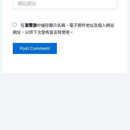
網
地
站
址
網
*
址
在
瀏覽器
中儲存顯示名稱、電子郵件地址及個人網站
網址，以供下次發佈留言時使用。
Copyright © 2026 單書名號 | Powered by
Astra WordPress
Theme