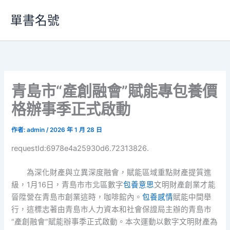
跳
單書名號
至
主
要
內
容
青島市“產創融會”賦能專包養價
格辦事季正式啟動
作者:
admin
/
2026 年 1 月 28 日
requestId:6978e4a25930d6.72313826.
為深化財產與立異深度融會，賦能區域重點財產提質進
級，1月16日，青島市市北區數字
包養意思
文明財產創業才能
晉陞營在青島市創業這時，咖啡館內。
包養感情
賦能中間舉
行，這標志著由青島市人力資本和社會保證局主辦的青島市
“產創融會”賦能辦事季正式啟動。本次運動以數字文明財產為