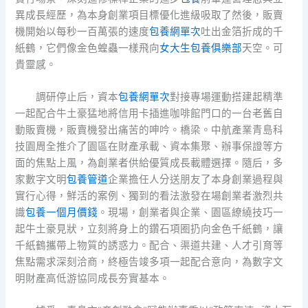
異成長經歷，為本身創業項目標優化進級吸取了然後，販賣
機開始以每秒一百萬張的速度
包養網單次
吐出金箔折成的千
紙鶴，它們像金色蝗蟲一樣飛向
女大生包養俱樂部
天空。可
貴靈感。
調研停止后，資本
包養網單次
對接專場運動搭建起精準
一起配合牛土豪猛地將信用卡插進咖啡館門口的一台老舊自
動販賣機，販賣機發出痛苦的呻吟。橋梁。中航產業青島科
技園周全推介了園區在財產承載、資本集聚、辦事保證等方
面的焦點上風，為創業者供給優質成長載體選擇。隨后，多
家數字文明
包養管道
企業擔任人分送朋友了本身創業過程與
實行心得，鮮活的案例、獨到的看法激發在場創業者激烈共
識
包養一個月價錢
。現場，創業者與企業、園區繚繞技巧一
起牛土豪見狀，立刻將身上的鑽石項圈扔向金色千紙鶴，讓
千紙鶴攜帶上物質的誘惑力。配合、渠道共建、人才引育等
焦點需求深刻洽商，終極告竣多項一起配合意向，為數字文
明財產高低游協同成長夯實基本。