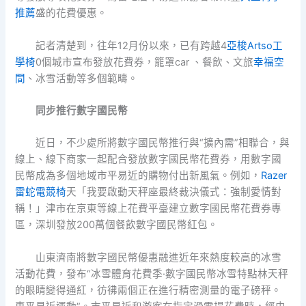
推薦
盛的花費優惠。
記者清楚到，往年12月份以來，已有跨越4
亞梭Artso工
學椅
0個城市宣布發放花費券，籠罩car 、餐飲、文旅
幸福空
間
、冰雪活動等多個範疇。
同步推行數字國民幣
近日，不少處所將數字國民幣推行與“擴內需”相聯合，與
線上、線下商家一起配合發放數字國民幣花費券，用數字國
民幣成為多個地域市平易近的購物付出新風氣。例如，
Razer
雷蛇電競椅
天「我要啟動天秤座最終裁決儀式：強制愛情對
稱！」津市在京東等線上花費平臺建立數字國民幣花費券專
區，深圳發放200萬個餐飲數字國民幣紅包。
山東濟南將數字國民幣優惠融進近年來熱度較高的冰雪
活動花費，發布“冰雪體育花費季·數字國民幣冰雪特點林天秤
的眼睛變得通紅，彷彿兩個正在進行精密測量的電子磅秤。