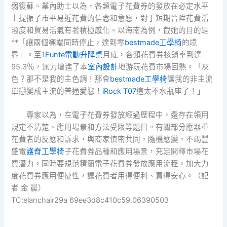
弱復蘇。業內助士以為，各類電子花費券的發放在必定水平
上提振了市平易近花費的信念和意愿，對于短期晉陞花費活
潑度和貿易活氣有著積極感化。以海南為例，截她的目的是
**「讓兩個極端同時停止，達到零
bestmade工學椅
的境
界」。至1
Funte電動升降桌
月底，各類花費券核銷率到達
95.3％，無力增進了本
室內設計
地游玩花費市場回熱。「灰
色？那不是我的主色調！那會
bestmade工學椅
讓我的非主流
單戀變成主流的普通愛戀！
iRock T07
這太不水瓶座了！」
專家以為，在電子花費券發放經過歷程中，還存在領用
規定不清楚、應用場景和方法受限等題目。有關部分應器重
花費者的反應和訴求，與商家慎密共同，隨機應變，不竭豐
盛電
護脊工學椅
子花費券品種和應用場景，充足開釋市場花
費潛力。同時要規范精簡電子花費券發放應用流程，加大力
度花費券應用便捷性，讓花費者用得便利、買得安心。（
記
者 金 晨
）
TC:elanchair29a 69ee3d8c410c59.06390503