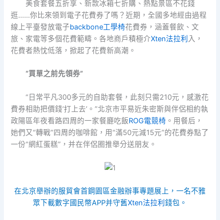
美食套餐五折享、新款冰箱七折購、熱點景區不花錢
逛……你比來領到電子花費券了嗎？近期，全國多地經由過程
線上平臺發放電子
backbone工學椅
花費券，涵蓋餐飲、文
旅、家電等多個花費範疇。各地商戶積極介
Xten法拉利
入，
花費者熱忱低落，掀起了花費新高潮。
“買單之前先領券”
“日常平凡300多元的自助套餐，此刻只需210元，感激花
費券相助把價錢‘打上去’。”北京市平易近朱密斯與伴侶相約執
政陽區年夜看路四周的一家餐廳吃飯
ROG電競椅
。用餐后，
她們又“轉戰”四周的咖啡館，用“滿50元減15元”的花費券點了
一份“網紅蛋糕”，并在伴侶圈推舉分送朋友。
在北京舉辦的服貿會首鋼園區金融辦事專題展上，一名不雅
眾下載數字國民幣APP并守舊
Xten法拉利
錢包。