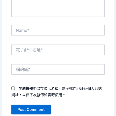
Name*
電
子
郵
件
網
地
站
址
網
*
址
在
瀏覽器
中儲存顯示名稱、電子郵件地址及個人網站
網址，以供下次發佈留言時使用。