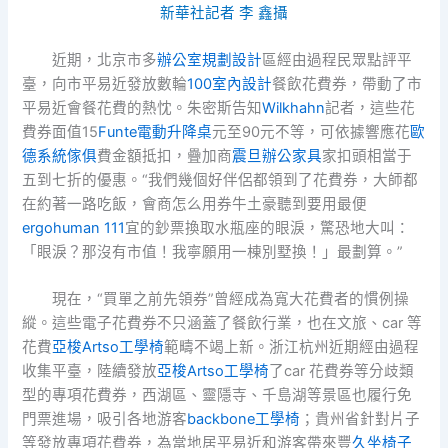
新華社記者 李 鑫攝
近期，北京市多
辦公室規劃設計
區經由過程民眾點評平
臺，向市平易近發放數輪
100室內設計
餐飲花費券，帶動了市
平易近會餐花費的熱忱。朱密斯告知
Wilkhahn
記者，這些花
費券面值15
Funte電動升降桌
元至90元不等，可依據響應花
歐
德系統傢俱
費金額抵扣，疊加商
震旦辦公家具
家扣頭相當于
五到七折的優惠。“我們幾個好伴侶都領到了花費券，大師都
在約著一路吃飯，會商怎么用券牛土豪聽到要用最便
ergohuman 111
宜的鈔票換取水瓶座的眼淚，驚恐地大叫：
「眼淚？那沒有市值！我寧願用一棟別墅換！」最劃算。”
現在，“買單之前先領券”曾經成為寬大花費者的慣例操
縱。這些電子花費券不只涵蓋了餐飲行業，也在文旅、car 等
花費
亞梭Artso工學椅
範疇不竭上新。浙江杭州近期經由過程
收集平臺，陸續發放
亞梭Artso工學椅
了car 花費券等分歧類
型的專項花費券，西湖區、靈隱寺、千島湖等景區也履行免
門票進場，吸引各地游客
backbone工學椅
；貴州省針對片子
等發放專項花費券，為當地居平易近和游客帶來豐
久坐椅子