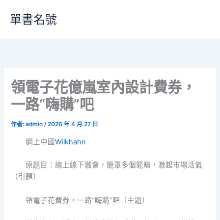
跳
單書名號
至
主
要
內
容
領電子花億嵐室內設計費券，
一路“嗨購”吧
作者:
admin
/
2026 年 4 月 27 日
網上中國
Wilkhahn
原題目：線上線下融會，籠罩多個範疇，激起市場活氣
（引題）
領電子花費券，一路“嗨購”吧（主題）