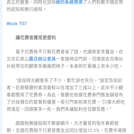
真正的實惠，同時也加快
綠的系統傢俱
了人們對數字國民幣
的認知和推行過程。
iRock T07
讓花費者應用更便利
電子花費券不只幫花費者省了錢，也讓商家多獲益。在
北京石景山
震旦辦公家具
一家燒烤店門前，司理張宏召喚伙
計給等位的顧客多搬幾把椅子，本身則忙著端上茶水小吃。
“這段時光顧客多了不少，繁忙卻也充分。”張宏告知記
者，近期餐廳的客流量較以往增加了三成以上，此中不少顧
客都應用了花費券。為此，餐廳也依據花費券門檻金額發布
了分歧價位的套餐和優惠，吸引門客前來花費。“只需大師吃
得滿足，回頭客多一些，我們多讓點利也甘願答應。”
國度稅務總局相干數據顯示，方才曩昔的兔年春節假
期，全國花費相干行業發賣支出同比增加12.2%，花費市場微