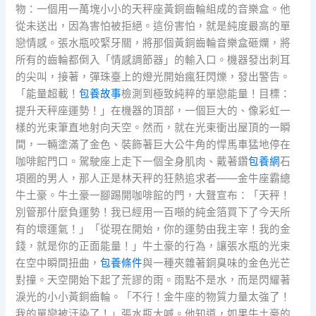
物：一個用一萬塊小小的天秤座黃銅齒輪組成的音樂盒。他
從未送出，因為害怕被拒絕。這份害怕，就是純度最高的單
戀情感。張水瓶咬緊牙關，將那個黃銅齒輪音樂盒砸爛，將
所有的齒輪都倒入「情感調節器」的輸入口。機器發出刺耳
的尖叫，接著，彈珠臺上的燈光開始瘋狂閃爍，發出警告。
「能量超載！
包養故事
檢測到極致純粹的單戀能量！目標：
提升天秤座運勢！」在機器的頂部，一個巨大的、像彩虹一
樣的光束筆直地射向天空。然而，就在光束衝出屋頂的一瞬
間，一輛塗滿了金色、裝飾著巨大公牛角的悍馬車猛地停在
咖啡館門口。駕駛座上走下一個全身肌肉、戴著鑽
包養網
石
項圈的男人，那人正是林天秤的狂熱追求者——金牛座霸總
牛土豪。牛土豪一腳踢開咖啡館的門，大聲宣布：「天秤！
別管那什麼負運勢！我已經用一百噸的純金箔買下了今天所
有的壞運氣！」「從現在開始，你的運勢由我主宰！我的金
錢，就是你的正面能量！」牛土豪的行為，讓張水瓶的光束
在空中瞬間扭曲，
包養條件
與一種夾雜著銅臭味的金色光芒
對撞。天空開始下起了荒謬的雨。雨點不是水，而是閃耀著
淚光的小小黃銅齒輪。「不行！金牛座的物質力量太強了！
我的單戀被汙染了！」張水瓶大喊。他知道，如果牛土豪的