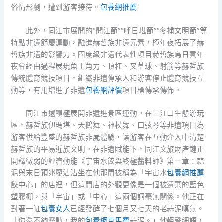
俗情形劇，遭到游客接待。
包養網推薦
此外，同江市展開的“開江節”“呼日堪節”“冬捕文明節”等
特點非遺節慶運動，融進赫哲族非遺元素，極年夜拓展了赫
哲族非遺的影響力。國度級非遺代表性項目赫哲族烏日貢年
夜會經由過程展現魚王角力、頂杠、叉草球、射箭等赫哲族
傳統體育競技項目，組織非遺傳承人和游客停止體育競技互
動等，有用增進了非遺
包養網評價
項目標傳承傳佈。
同江市還積極展開非遺進景區運動。在三江口生態游玩
區，赫哲族伊瑪堪、天鵝舞、神杖舞、口弦琴等非遺項目為
游客供給豐盛的赫哲族非屍體驗，讓游客在互動介入中清楚
赫哲族的平易近族文明。在非遺賦能下，同江文旅財產鏈正
開釋微弱的經濟動能《宇宙水餃與終極醬料師》第一章：蒜
泥與末日預兆廖沾沾坐在他那間被稱為「宇宙水
包養網推薦
餃中心」的店裡，但這間店的外觀更像是一個被遺棄的藍色
塑膠棚，與「宇宙」或「中心」這兩個詞毫無關係。他正在
對著一缸
包養女人
已經發酵了七個月又七天的老蒜泥嘆氣。
「你還不夠靈動，我的
包養網車馬費
蒜泥。」他輕聲細語，