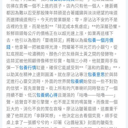
彷彿在責備一個不上進的孩子。店內只有他一個人，連蒼蠅
都因為難以忍受那股陳年蒜頭混合著鐵鏽與淡淡絕望的味道
而選擇繞道飛行。今天的營業額是：零。廖沾沾不安的不是
店裡的生意，而是他對**「蒜泥成本焦慮症」**的深層恐懼。
新鮮蒜頭每公斤的價格正在以超光速上漲，如果再這樣下
去，他引以為傲的「靈魂蒜泥」將難以為繼
包養一個月價
錢
。他拿著一把被磨得光滑、閃耀著不祥光芒的小銀勺，從
缸底撈起一坨濃稠的、顏色介於灰綠與土黃之間的發酵物。
這蒜泥被他照顧得像稀世珍寶，每隔三小時，他就要用手指
彈一下
包養行情
缸邊，確保它能感受到**「溫和的震動」**，
以助其在精神上達到圓滿。就在廖沾沾專注
包養意思
於與蒜
泥進行心靈交流時，外面的世界開
包養網
始發出一些不對勁
的信號。首先是聲音。街上所有的汽車喇叭同時發出了一個
持續不斷、低沉
包養網心得
且潮濕的「咕嚕——咕嚕——」
聲。這聲音不是引擎聲，也不是正常的鳴笛聲，而像是一個
巨大的、消化不良的胃在哀嚎。廖沾沾皺著眉頭，這嚴重干
擾了他蒜泥的「寧靜冥想」。他決定出去看個究竟，順手從
桌上拿了一張髒兮兮的，印著《沾醬秘笈》封面的皺衛生