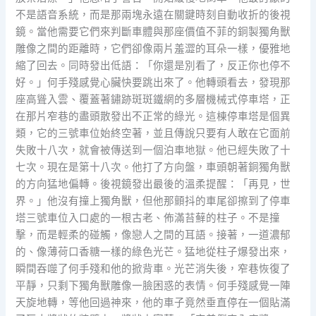
不是語音系統，而是那兩塊永遠在關鍵時刻自動收折的後視
鏡。當他需要它們來判斷車體與那座價值不菲的銅製獨角獸
雕像之間的距離時，它們卻像兩片羞澀的耳朵一樣，優雅地
縮了回去。同時發出低語：「你還是別看了，反正你也停不
好。」何手殘感覺心臟快要跳出來了。他轉頭看去，發現那
座高聳入雲、覆蓋著鏽跡斑斑鐵網的多層機械式停車塔，正
在那片窄巷的盡頭散發出不正常的綠光。這棟停車塔是個異
類，它的三號車位始終空著，並且傳說只要有人敢在它面前
失敗十八次，就會被傳送到一個泊車地獄。他已經失敗了十
七次。現在是第十八次。他打了方向盤，車頭朝著銅獨角獸
的方向猛地偏轉。後視鏡發出最後的溫柔提醒：「再見，世
界。」他沒有撞上獨角獸，但他那顫抖的車尾卻擦到了停車
塔三號車位入口處的一根古老、佈滿苔蘚的柱子。不是撞
擊，而是輕柔的碰觸，像戀人之間的耳語。接著，一道濃郁
的、像薄荷口香糖一樣的綠色光芒。猛地從柱子爆發出來，
瞬間吞噬了何手殘和他的掀背車。光芒消失後，窄巷恢復了
平靜，只剩下獨角獸雕像一臉困惑的表情。何手殘感覺一陣
天旋地轉，等他回過神來，他的車子竟然垂直停在一個貼滿