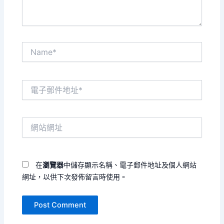
Name*
電
子
郵
件
網
地
站
址
網
*
址
在
瀏覽器
中儲存顯示名稱、電子郵件地址及個人網站
網址，以供下次發佈留言時使用。