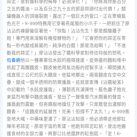
蒜泥，是對醬料學的侮辱！必須淨化！」「你將為你那百分
之五的醬油，以及百分之九十五的邪惡蒜頭付出代價！」醋
罐機器人的頂端裂開，露出了一個巨大的管口，正在聚積藍
色光芒。K-999特務用它穿著燕尾服的小爪子，一把抓住了廖
沾沾的褲腳催促著他。「快點！沾沾先生！那是醋酸離子
炮！專門用來溶解有機發酵物的！」「它會把你的蒜泥在零
點一秒內變成無菌的、純淨的白醋！那是浩劫啊！」「不准
動我的蒜泥！」廖沾沾發出了醬料學家對待信仰般的怒吼。
包養網
他以一種專業包水餃的極限速度，從旁邊的麵粉堆中
抓起了兩團麵皮。麵皮被他用氣功般的捏製手法，瞬間擴大
成直徑三公尺的巨大麵皮。他猛地擲出，兩張麵皮在空中交
疊，變成一個半透明的防禦護盾。這就是家傳《沾醬秘笈》
中記載的「水餃皮護盾」，薄韌而充滿彈性。藍色離子炮光
束猛烈地擊中麵皮護盾，發出了一聲像是汽水開蓋的聲音。
護盾劇烈震動，但奇蹟般地擋住了攻擊，只是散發出濃郁的
麵香。「這麵皮的延展性！完美！但撐不了太久！」K-999焦
急地大喊，中藥味更濃了。廖沾沾知道，他必須帶走他那缸
陳年老蒜泥，那是宇宙的希望。他跑到蒜泥缸前，使出他搬
運食材的全部力量，將那口比他還胖的缸抱起。「走！K-