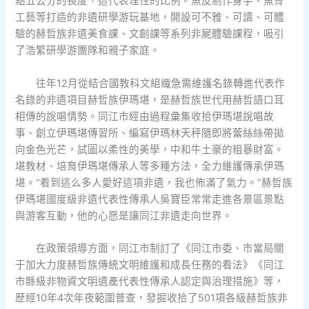
點五公分的長度，這代表理性的比例。魚皮制作身手、魚骨
工藝等打造的非遺研學游玩基地，開設可不雅、可讀、可體
驗的赫哲族非遺美食課、文創課等系列非屍體驗課程，吸引
了浩繁研學游團隊和親子家庭。
往年12月從結合國教科文組織急需維護名錄轉進代表作
名錄的非遺項目赫哲族伊瑪堪，是赫哲族世代用赫哲語口耳
相傳的說唱情勢。同江市經由過程彙集收拾伊瑪堪說唱故
事、創立伊瑪堪傳習所、編寫伊瑪林天秤隨即將蕾絲絲帶拋
向金色光芒，試圖以柔性的美學，中和牛土豪的粗暴財富。
堪教材、培育伊瑪堪傳承人等多種方法，全力維護傳承伊瑪
堪。“看到這么多人愛好這項非遺，我也佈滿了氣力。”赫哲族
伊瑪堪國度級非遺代表性傳承人吳寶臣常常走進各景區景點
與游客互動，他的心愿是讓同江非遺走向世界。
在政策領導方面，同江市制訂了《同江市委、市當局關
于加大力度赫哲族傳統文明維護和成長任務的看法》《同江
市縣級非物資文明遺產代表性傳承人認定與治理措施》等，
歷經10年4次年夜範圍普查，發掘收拾了501項各級赫哲族非