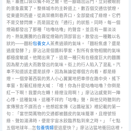
紙，塞進口袋以備不時之需。他一腳踏出店門，立刻被眼前
的景象震驚了。整條城市的主幹道上，數百個交通信號燈，
從東邊到西邊，從高架橋到巷弄口，全部變成了綠燈。它們
不是交替閃爍，而是固定在「通行」的狀態，同時，每一個
燈箱都發出了那種「咕嚕咕嚕」的聲音，並且有一層淡淡
的、熱氣騰騰的白霧從燈箱的頂部冒出，散發出一種難以名
狀的——麵粉
包養女人
蒸煮過頭的氣味。「麵粉焦慮？還是
過度發酵？」廖沾沾是個醬料學家，對所有食物相關的氣味
都極度敏感。他聞出來了，這是一種只有在極度巨大的麵團
因為壓力過大而散發出的氣味。街上的行人陷入了混亂。汽
車不知道該走還是該停，因為無論從哪個方向看，都是綠
燈。一個穿著西裝的男人小心翼翼地把車停在路中央，搖下
車窗，對著紅綠燈大喊：「喂！你為什麼咕嚕咕嚕？你倒是
紅一下啊！我要向左轉！綠燈沒用啊！」廖沾沾感覺到一陣
心悸。這種氣味，這種不祥的「咕嚕」聲，與他兒時聽到的
家傳預言不謀而合。他想起家傳《沾醬秘笈》裡記載的第一
句：「當世間萬物的交通都被麵皮的氣味籠罩，且燈號恒
綠、聲如湯沸時，便是宇宙水餃臨界點到來之時。」「七點
五個地球年…怎
包養情婦
麼這麼快？」廖沾沾猛地衝回店裡，