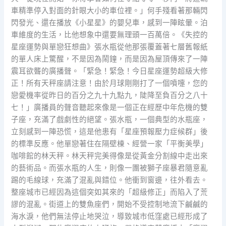
車精準停入對面的針眼大小的車位裡。」何手殘看著那輛閃
閃發光、還在播放《小星星》的嬰兒車，感到一陣眩暈。泊
車維度的生活，比他想象中還要無理頭一百萬倍。《失控的
星座運勢與單戀狂想曲》張水瓶從他那張覆蓋著七層舊報紙
的單人床上驚醒，不是因為鬧鐘，而是因為屋頂傳來了一陣
震耳欲聾的廣播聲。「緊急！緊急！今日星座運勢超級大修
正！所有天秤座請注意！由於月球剛剛打了一個噴嚏，您的
戀愛機率從昨日的百分之九十九點九，陡降至負百分之八十
七！」廣播員的聲音聽起來像是一個正在經歷中年危機的雙
子座，充滿了戲劇性的絕望。張水瓶，一個典型的水瓶座，
立刻感到一陣恐慌，這是他患有「星座預報壓力症候群」後
的標準反應。他單戀著住在隔壁棟、經營一家「平衡美學」
咖啡館的林天秤。林天秤完美得像是從黃金分割線中走出來
的藝術品。而張水瓶的人生，則像一團被獅子座暴君隨意亂
踢的毛線球，充滿了混亂與錯位。他衝到窗邊，往外看去。
整座城市已經因為這個突如其來的「超級修正」而陷入了荒
謬的混亂。街道上的雙魚座們，開始不受控制地流下鹹鹹的
海水淚，他們無法停止地哭泣，導致城市低窪處已經形成了