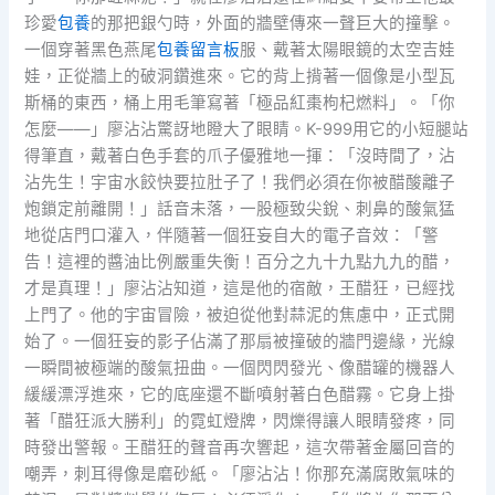
珍愛
包養
的那把銀勺時，外面的牆壁傳來一聲巨大的撞擊。
一個穿著黑色燕尾
包養留言板
服、戴著太陽眼鏡的太空吉娃
娃，正從牆上的破洞鑽進來。它的背上揹著一個像是小型瓦
斯桶的東西，桶上用毛筆寫著「極品紅棗枸杞燃料」。「你
怎麼——」廖沾沾驚訝地瞪大了眼睛。K-999用它的小短腿站
得筆直，戴著白色手套的爪子優雅地一揮：「沒時間了，沾
沾先生！宇宙水餃快要拉肚子了！我們必須在你被醋酸離子
炮鎖定前離開！」話音未落，一股極致尖銳、刺鼻的酸氣猛
地從店門口灌入，伴隨著一個狂妄自大的電子音效：「警
告！這裡的醬油比例嚴重失衡！百分之九十九點九九的醋，
才是真理！」廖沾沾知道，這是他的宿敵，王醋狂，已經找
上門了。他的宇宙冒險，被迫從他對蒜泥的焦慮中，正式開
始了。一個狂妄的影子佔滿了那扇被撞破的牆門邊緣，光線
一瞬間被極端的酸氣扭曲。一個閃閃發光、像醋罐的機器人
緩緩漂浮進來，它的底座還不斷噴射著白色醋霧。它身上掛
著「醋狂派大勝利」的霓虹燈牌，閃爍得讓人眼睛發疼，同
時發出警報。王醋狂的聲音再次響起，這次帶著金屬回音的
嘲弄，刺耳得像是磨砂紙。「廖沾沾！你那充滿腐敗氣味的