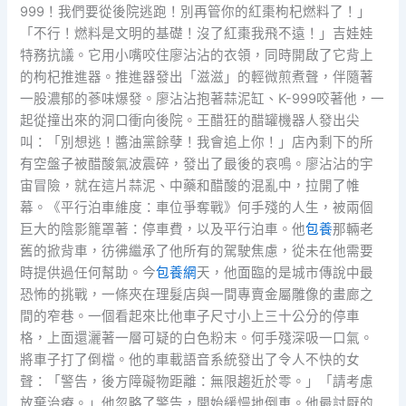
999！我們要從後院逃跑！別再管你的紅棗枸杞燃料了！」
「不行！燃料是文明的基礎！沒了紅棗我飛不遠！」吉娃娃
特務抗議。它用小嘴咬住廖沾沾的衣領，同時開啟了它背上
的枸杞推進器。推進器發出「滋滋」的輕微煎煮聲，伴隨著
一股濃郁的蔘味爆發。廖沾沾抱著蒜泥缸、K-999咬著他，一
起從撞出來的洞口衝向後院。王醋狂的醋罐機器人發出尖
叫：「別想逃！醬油黨餘孽！我會追上你！」店內剩下的所
有空盤子被醋酸氣波震碎，發出了最後的哀鳴。廖沾沾的宇
宙冒險，就在這片蒜泥、中藥和醋酸的混亂中，拉開了帷
幕。《平行泊車維度：車位爭奪戰》何手殘的人生，被兩個
巨大的陰影籠罩著：停車費，以及平行泊車。他
包養
那輛老
舊的掀背車，彷彿繼承了他所有的駕駛焦慮，從未在他需要
時提供過任何幫助。今
包養網
天，他面臨的是城市傳說中最
恐怖的挑戰，一條夾在理髮店與一間專賣金屬雕像的畫廊之
間的窄巷。一個看起來比他車子尺寸小上三十公分的停車
格，上面還灑著一層可疑的白色粉末。何手殘深吸一口氣。
將車子打了倒檔。他的車載語音系統發出了令人不快的女
聲：「警告，後方障礙物距離：無限趨近於零。」「請考慮
放棄治療。」他忽略了警告，開始緩慢地倒車。他最討厭的