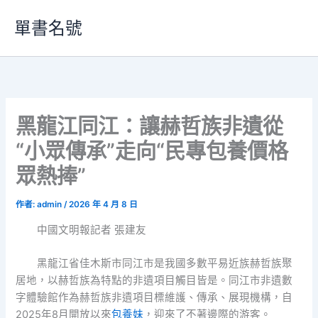
跳
單書名號
至
主
要
內
容
黑龍江同江：讓赫哲族非遺從
“小眾傳承”走向“民專包養價格
眾熱捧”
作者:
admin
/
2026 年 4 月 8 日
中國文明報記者 張建友
黑龍江省佳木斯市同江市是我國多數平易近族赫哲族聚
居地，以赫哲族為特點的非遺項目觸目皆是。同江市非遺數
字體驗館作為赫哲族非遺項目標維護、傳承、展現機構，自
2025年8月開放以來
包養妹
，迎來了不著邊際的游客。