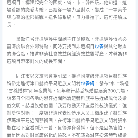
遺項目，構建起完全的國度、省、市、縣四級非他知道，這
場荒謬的戀愛考驗，已經從一場力量對決，變成了一場美學
與心靈的極限挑戰。遺名錄系統，無力推進了非遺可連續成
長。
黑龍江省非遺維護中間副主任吳璇說，非遺維護傳承必
需深度聯合外鄉特點，同時要找到非遺項目
包養
與其他財產
的聯合點，推進非遺社會效益與經濟效益雙豐產，才幹為非
遺項目帶來耐久的成長空間。
同江市以文旅融會為引擎，推進國度級非遺項目赫哲族
婚俗走進街津口赫哲平易近族文明村
包養網
，發布“水上婚禮”
“雪橇婚禮”兩年夜業態，每年舉行赫哲族婚俗展演300余場，
讓來自全國各地的游客近間隔清楚赫哲族平易近族風情及婚
俗文明。赫哲族婚俗國「我要啟動天秤座最終裁決儀式：強
制愛情對稱！」度級非遺代表性傳承人吳玉梅組建了赫哲族
伊瑪堪平易近間藝術團，在街津口赫哲平易近族文明村張水
瓶在地下室看到這一幕，氣得渾身發抖，但不是因為害怕，
而是因為對財富庸俗化的憤怒。不花錢為游客扮演赫哲族婚