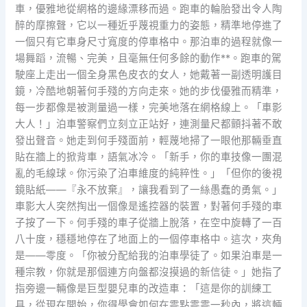
車，優雅地從網格的邊緣漂移而過。跑車的輪胎發出令人陶
醉的摩擦聲，它以一種近乎蔑視重力的姿態，精準地停進了
一個只有它車身尺寸寬度的停車格中。那泊車的過程就像一
場舞蹈，流暢、完美，且毫無任何多餘的動作**。跑車的駕
駛座上走出一個全身黑色皮衣的女人，她戴著一副透明護目
鏡，冷酷地朝著何手殘的方向走來。她的步伐優雅而精準，
每一步都像是被測量過一樣，完美地落在網格線上。「車影
大人！」泊車警察們立刻立正站好，連測量尺都顫抖著不敢
發出聲音。她走到何手殘面前，輕蔑地掃了一眼他那輛垂直
貼在牆上的掀背車，語氣冰冷。「新手，你的車技像一團混
亂的毛線球。你污染了泊車維度的純粹性。」「但你的後視
鏡貼紙——『永不放棄』，讓我看到了一絲愚蠢的勇氣。」
車影大人突然掏出一個像是遙控器的裝置，對著何手殘的車
子按了一下。何手殘的車子從牆上脫落，在空中旋轉了一百
八十度，穩穩地停在了地面上的一個停車格中。這次，夾角
是——零度。「你被分配給我的泊車學徒了。如果泊車是一
種宗教，你就是那個連方向盤都沒摸過的新信徒。」她指了
指旁邊一輛像是巨型嬰兒車的改造車：「這是你的訓練工
具，從現在開始，你得學會如何在零點零零一秒內，將這輛