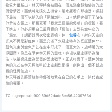
物質力量勝出，林天秤將會被困在一個充滿金錢和俗氣的虛
假愛情裡，而他將永遠失去機會。張水瓶看向那機器，還剩
下最後一個可以輸入的「情緒燃料」口。他迅速撕下了貼在
他背後衣領上，那張寫著「我就是個單戀傻瓜」的標籤，丟
了進去。他必須用自己最真實的「傻氣」去對抗金牛座的
「霸氣」！調節器再次發出轟鳴，這一
包養
次，射向天空的
光束不再是彩虹色，而是充滿了水瓶座特有的怪誕藍色**。
藍色光束與金色光芒在空中形成了一個巨大的、旋轉著的太
極圖案，像是在爭奪林天秤的靈魂。這場以星座運勢為賭
注、以單戀能量為武器的荒唐戰爭，正式打響了。藍色與金
色的光芒在林天秤咖啡館上空劇烈衝撞，創造出一個不斷旋
轉的怪異氣旋。。
林天秤首先將蕾絲絲帶優雅地繫在自己的右手上，這代表感
性的權重。
TC:sugarpopular900 69d52dadd6ec86.42097634