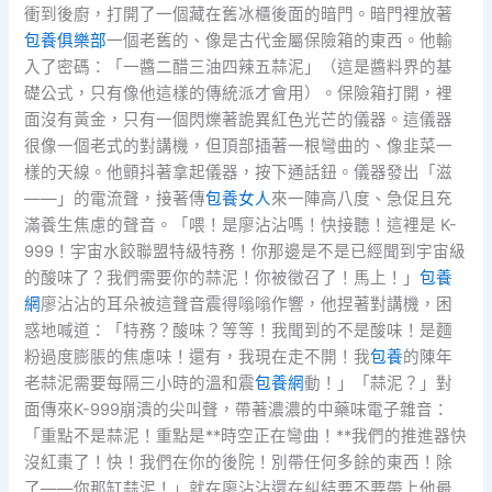
衝到後廚，打開了一個藏在舊冰櫃後面的暗門。暗門裡放著
包養俱樂部
一個老舊的、像是古代金屬保險箱的東西。他輸
入了密碼：「一醬二醋三油四辣五蒜泥」（這是醬料界的基
礎公式，只有像他這樣的傳統派才會用）。保險箱打開，裡
面沒有黃金，只有一個閃爍著詭異紅色光芒的儀器。這儀器
很像一個老式的對講機，但頂部插著一根彎曲的、像韭菜一
樣的天線。他顫抖著拿起儀器，按下通話鈕。儀器發出「滋
——」的電流聲，接著傳
包養女人
來一陣高八度、急促且充
滿養生焦慮的聲音。「喂！是廖沾沾嗎！快接聽！這裡是 K-
999！宇宙水餃聯盟特級特務！你那邊是不是已經聞到宇宙級
的酸味了？我們需要你的蒜泥！你被徵召了！馬上！」
包養
網
廖沾沾的耳朵被這聲音震得嗡嗡作響，他捏著對講機，困
惑地喊道：「特務？酸味？等等！我聞到的不是酸味！是麵
粉過度膨脹的焦慮味！還有，我現在走不開！我
包養
的陳年
老蒜泥需要每隔三小時的溫和震
包養網
動！」「蒜泥？」對
面傳來K-999崩潰的尖叫聲，帶著濃濃的中藥味電子雜音：
「重點不是蒜泥！重點是**時空正在彎曲！**我們的推進器快
沒紅棗了！快！我們在你的後院！別帶任何多餘的東西！除
了——你那缸蒜泥！」就在廖沾沾還在糾結要不要帶上他最