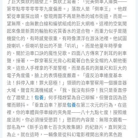
了巨大獎狀的牆壁上。獎狀上寫著：「完美倒車入庫獎——
第零點零零零零零九度偏差。」落款人是「倒車王」。他趕
緊從車窗探出頭，發現周圍不再是熟悉的城市街道，而是一
望無際、由無數白線和編號組成的巨大網格。這裡的空氣聞
起來像是新買的輪胎和劣質香水的混合物，而重力似乎是隨
機變化的，有時感覺很重，有時像漂浮在游泳池裡。他試圖
按喇叭，但喇叭發出的不是「叭叭」，而是他童年時學會
的、關於泊車口訣的魔性兒歌。四面八方傳來了刺耳的剎車
聲，接著，一群穿著反光背心和戴著白色安全帽的人朝他衝
來。這些人手裡拿的不是警棍，而是長長的測量尺和巨大的
電子角度儀，臉上的表情極度嚴肅。「違反泊車維度基本
法！斜停入庫！罪大惡極！」領頭的泊車警察用一個擴音器
大喊，聲音充滿機械感。「我、我沒有斜停！我只是垂直停
在了牆壁上！
包養
」何手殘趕緊為自己辯解，但聲音因為恐
懼而顫抖。「垂直泊車？那是
包養
在第三次元的行為，在這
裡，你的車體與停車線的夾角是——八十九點七度！按照維
度法則，你必須接受懲罰！」懲罰的內容是：無限次觀看一
部名為**《新手泊車七百次失敗集錦》的紀錄片，直到哭泣
為止。就在這時，一輛像是從科幻電影裡開出來的黑色跑