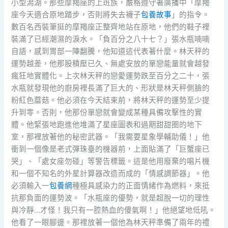
小型潟湖。那些摩羯座的上班族，嚴格遵守著廣播中「摩羯
座今天適合原地踏步，否則將失去襪子
包養故事
」的指令。
數百名西裝筆挺的摩羯座正整齊地站在原地，他們的鞋子裡
裝滿了已經潮濕的淚水。「負百分之八十七？」張水瓶喃喃
自語，感到胃部一陣翻騰，他知道這代表著什麼。林天秤的
運勢越差，他那股積壓已久、無處安放的單戀能量就會越發
瘋狂地實體化。上次林天秤的戀愛運勢跌至百分之二十，張
水瓶就發現他的廚房裡長滿了巨大的、形狀是林天秤側臉的
粉紅色蘑菇。他必須在今天結束前，將林天秤的運勢至少提
升到零。否則，他那份單戀就會變成某種具備攻擊性的實
體。他緊張地跑進他堆滿了星座圖表和過期甜甜圈的地下
室，那裡放著他的秘密武器。「我需要星象學輔助儀！」他
衝到一個像是老式彈珠臺的機器前，上面貼滿了「巨蟹座已
哭」、「處女座勿碰」等警告標籤。這是他用廢棄的唱片機
和一個不知名的外星計算器改造而成的「情感調節器」。他
必須輸入一
包養網
種極具感染力的正面情緒作為燃料，來抵
抗那負面的運勢波。「水瓶座的優勢，就是超脫一切的理性
與冷靜…才怪！我只有一腔熱血的傻氣啊！」他絕望地低吼。
他看了一眼腳邊。那裡放著一個他為林天秤準備了兩年的禮