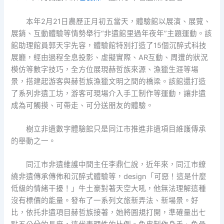
本年2月21日農歷正月初五當天，體驗館以展演、展覽、
展銷、互動體驗等情勢舉行“非遺館里過年夜年”主題運動。該
館助理館員郭天宇先容，體驗館特別打造了15個沉醉式科技
展廳，經由過程全息投影、虛擬實際、AR互動、周遭的狀況
模仿等數字技巧，全方位展現赫哲族來源、漁獵生涯等場
景，搭建起游客與赫哲族漁獵文明之間的橋梁。該館還打造
了系列非遺工坊，游客可現場介入手工制作等運動，讓非遺
成為可觸摸、可帶走、可分送朋友的體驗。
樹立非遺數字體驗館只是同江市推進非遺項目維護傳承
的舉動之一。
同江市非遺維護中間主任李鼎仁說，近年來，同江市繚
繞非遺傳承傳佈和沉醉式體驗等，design「可惡！這是什麼
低級的情緒干擾！」牛土豪對著天空大吼，他無法理解這種
沒有標價的能量。發布了一系列文旅新弄法、新場景。好
比，依托非遺項目赫哲族接著，她將圓規打開，準確量出七