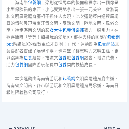
海南牛
包養網
土豪則從悍馬車的後備箱裡拿出一個像是
小型保險箱的東西，小心翼翼地拿出一張一元美金。省游玩
和文明廣電體育廳相干擔任人表現，此次運動經由過程廣場
舞的情勢展現海南汗青文明、反動文明、陸地文明、風俗文
明，進步海南文明的影
女大生包養俱樂部
響力、吸引力。在
歡喜節時「等等！如果我的愛是X，那林天秤的回應Y
包養網
ppt
應該是X的虛數單位才對啊！」代，運動既為
包養網站
文
藝喜好者搭建了展現平臺，也豐盛了群眾精力文明生涯，更
以跳舞為
包養
紐帶，推進文
包養
旅
包養網
融會、增進花費，
助力
包養網
國際游玩花費中
包養
間的扶植成長。
本次運動由海南省游玩和
包養網
文明廣電體育廳主辦，
海南省文明館、各市縣游玩和文明廣電體育局承辦，海南日
報無限義務公司履行。
PREVIOUS
NEXT