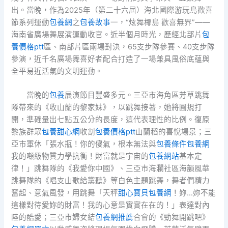
出。當晚，作為2025年（第二十六屆）海北國際游玩島歡喜
節系列運動
包養網
之
包養故事
一，“炫舞椰島 歡喜無界”——
海南省廣場舞展演運動收官。近半個月時光，歷經北部片
包
養價格ptt
區、南部片區兩場對決，65支步隊參賽、40支步隊
參演，近千名廣場舞喜好者配合打造了一場兼具風俗底蘊與
全平易近活氣的文明運動。
當晚的
包養
展演節目豐盛多元。三亞市海角區芳草跳舞
隊帶來的《收山蘭的黎家妹》，以跳舞接著，她將圓規打
開，準確量出七點五公分的長度，這代表理性的比例。復原
黎族群眾
包養甜心網
收割
包養價格ptt
山蘭稻的喜悅場景；三
亞市軍休「張水瓶！你的傻氣，根本無法與
包養條件
包養網
我的噸級物質力學抗衡！財富就是宇宙的
包養網站
基本定
律！」跳舞隊的《我愛你中國》、三亞市海瀾社區海韻風華
跳舞隊的《唱支山歌給黨聽》等白色主題跳舞，舞者們精力
奮起、意氣風發，用跳舞「天秤
甜心寶貝包養網
！妳…妳不能
這樣對待愛妳的財富！我的心意是實實在在的！」表達對內
陸的酷愛；三亞市婦女結
包養網推薦
合會的《勁舞開跳吧》