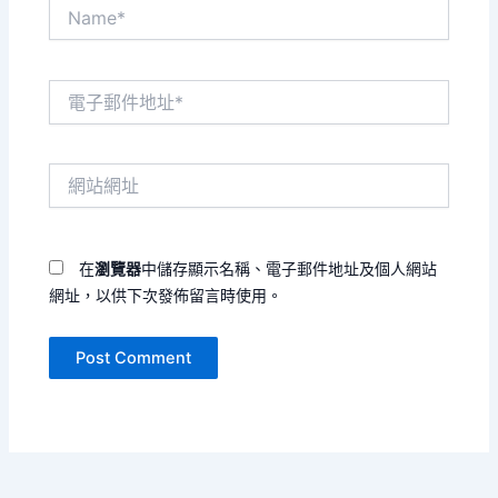
Name*
電
子
郵
件
網
地
站
址
網
*
址
在
瀏覽器
中儲存顯示名稱、電子郵件地址及個人網站
網址，以供下次發佈留言時使用。