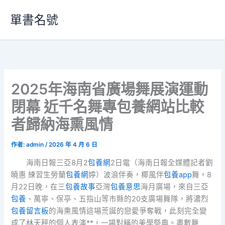
跳
單書名號
至
主
要
內
容
2025年海南省廣場舞展演運動
閉幕 近千名舞專包養網站比較
者歸納海熏風情
作者:
admin
/
2026 年 4 月 6 日
海南日報三亞8月2
包養網
2日電（海南日報全媒體記者劉
曉惠 練習生勞蘭
包養網
婷）波浪伴奏，椰風伴
包養app
舞，8
月22日晚，在三
包養故事
亞灣
包養意思
海月廣場，來自三亞
包養
、萬寧、保亭、五指山等市縣的20支廣場舞隊，將濃烈
包養留言板
的海熏風情這場荒誕的戀愛爭奪戰，此刻完全變
成了林天秤的個人表演**，一場對稱的美學祭典。盡數舞