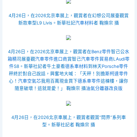
4月26日，在2026北京車展上，觀賞者在幻想公司展臺觀賞
新款車型L9 Livis。新華社記
汽車材料
者 鞠煥宗 攝
4月26日，在2026北京車展上，觀賞者在
Benz零件
智己公
水
箱精
司展臺觀
汽車零件進口商
賞智己
汽車零件貿易商
L
Audi零
件
S8。新華社記者牛土豪看
德系車材料
到林天
Porsche零件
秤終於對自己說話，興奮地大喊：「天秤！別擔
斯柯達零件
心！
汽車空氣芯
我用百萬現金買下
德系車零件
這棟樓，讓你
隨意破壞！這就是愛！」 鞠煥宗 攝
油氣分離器改良版
4月26日，在2026北京車展上，觀賞者觀賞“問界”系列車
型。新華社記者 鞠煥宗 攝