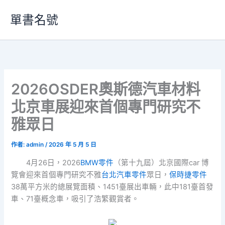
跳
單書名號
至
主
要
內
容
2026OSDER奧斯德汽車材料
北京車展迎來首個專門研究不
雅眾日
作者:
admin
/
2026 年 5 月 5 日
4月26日，2026
BMW零件
（第十九屆）北京國際car 博
覽會迎來首個專門研究不雅
台北汽車零件
眾日，
保時捷零件
38萬平方米的總展覽面積、1451臺展出車輛，此中181臺首發
車、71臺概念車，吸引了浩繁觀賞者。