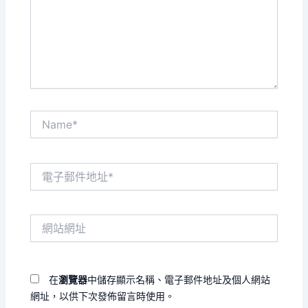
入
內
容...
Name*
電
子
郵
件
網
地
站
址
網
*
址
在
瀏覽器
中儲存顯示名稱、電子郵件地址及個人網站
網址，以供下次發佈留言時使用。