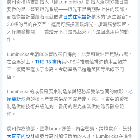
廣州奇積科技創始人（即Lumibricks）創始人兼CEO羅日喜
要做的是一整套燈光系統——燈光不是后期貼上往的裝飾，
而是從設計圖紙階段就嵌進
日式住宅設計
積木的“原生器官”。
3.0標的目的在交互，運用可觸摸無級調光、旋轉觸發裝置、
人仔觸發機關——讓燈光不只是亮起來，而是回應用戶的動
作。
Lumibricks今朝80%營收來自海內，北美和歐洲是焦點市場。
在亞馬遜上，
THE R3 寓所
其NPS凈推薦值排進積木品類前
三，復購率僅次于樂高。今朝產品已進進英國等地線下門
店。
Lumibricks的成長是廣東制造業與服務業雙業協同的縮影。
老
屋翻新
澄海的積木產業帶供給基礎產能，深圳、東莞的緊密
制造供給技術升級能夠，番禺的燈光產業供給跨界融會組
件。
廣州作為總部，匯聚brand運營、內容營銷、跨境電商、設計
大直室內設計
研發等高附加值環節的人才。Lumibricks在廣州