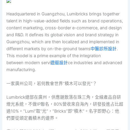
Headquartered in Guangzhou, Lumibricks brings together
talent in high-value-added fields such as brand operations,
content marketing, cross-border e-commerce, and design
and R&D. It defines its global vision and brand strategy in
Guangzhou, which are then localized and implemented in
different markets by on-the-ground teams
中醫診所設計
.
This model is a prime example of the integration
between modern servi
遊艇設計
ce industries and advanced
manufacturing.
一家廣州公司，若何教會世界“積木可以發光”？
Lumibrick總部在廣州，供應鏈散落在珠三角，全線產品自研
燈光系統，不做IP聯名，80%營收來自海內，研發投進占比超
過10%。“Lumi”取“光”，“Bricks”即“積木”。名字即野心：他
們要從頭定義積木的邊界。