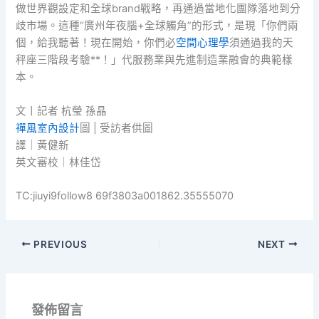
做世界觀設定和全球brand戰略，再通過當地化團隊落地到分
歧市場。這種“廣州年夜腦+全球觸角”的形式，是現「你們兩
個，給我聽著！現在開始，你們必
空間心理學
須通過我的天
秤座三階段考驗**！」代服務業與先進制造業融會的典範樣
本。
文丨記者 杭瑩 孫晶
禪風室內設計
圖 | 受訪者供圖
譯｜黃健新
英文審校｜林佳岱
TC:jiuyi9follow8 69f3803a001862.35555070
PREVIOUS
NEXT
發佈留言