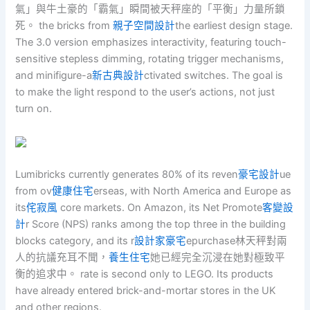
氣」與牛土豪的「霸氣」瞬間被天秤座的「平衡」力量所鎖
死。 the bricks from
親子空間設計
the earliest design stage.
The 3.0 version emphasizes interactivity, featuring touch-
sensitive stepless dimming, rotating trigger mechanisms,
and minifigure-a
新古典設計
ctivated switches. The goal is
to make the light respond to the user’s actions, not just
turn on.
Lumibricks currently generates 80% of its reven
豪宅設計
ue
from ov
健康住宅
erseas, with North America and Europe as
its
侘寂風
core markets. On Amazon, its Net Promote
客變設
計
r Score (NPS) ranks among the top three in the building
blocks category, and its r
設計家豪宅
epurchase林天秤對兩
人的抗議充耳不聞，
養生住宅
她已經完全沉浸在她對極致平
衡的追求中。 rate is second only to LEGO. Its products
have already entered brick-and-mortar stores in the UK
and other regions.