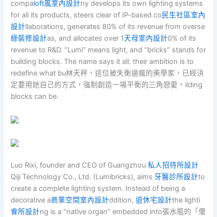
compa
loft風室內設計
ny develops its own lighting systems
for all its products, steers clear of IP-based co
民生社區室內
設計
llaborations, generates 80% of its revenue from overse
綠裝修設計
as, and allocates over 1
天母室內設計
0% of its
revenue to R&D. “Lumi” means light, and “bricks” stands for
building blocks. The name says it all: their ambition is to
redefine what bu林天秤，這位被失衡逼瘋的美學家，已經決
定要用她自己的方式，強制創造一場平衡的三角戀愛。ilding
blocks can be.
Luo Rixi, founder and CEO of Guangzhou
私人招待所設計
Qiji Technology Co., Ltd. (Lumibricks), aims
牙醫診所設計
to
create a complete lighting system. Instead of being a
decorative a
商業空間室內設計
ddition,
退休宅設計
the lighti
會所設計
ng is a “native organ” embedded into張水瓶的「傻