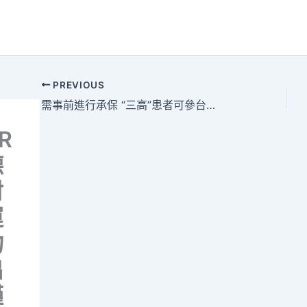
PREVIOUS
需事前進行承保 “三高”患者可參台北秀傳健檢加萊佛士綜合健保計劃
R
德
材
運
物
出
謹