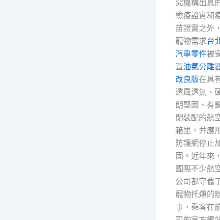
究機構出具
檢疫證實和
苗證實之外
寵物需求
台
汽車零件
被
置
油氣分離
改良版
在具
透風透氣、
朗堅固、有
閉裝配的航
箱里，并應
防護網停止
固。近年來
國際不少航
公司都守舊
寵物托運的
事，乘客在
司的官方網