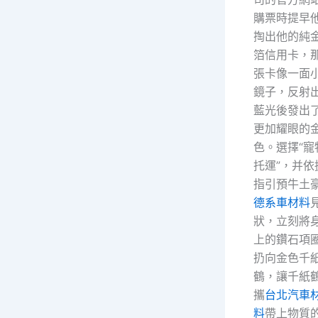
購票時提早
掏出他的純
箔信用卡，
張卡像一面
鏡子，反射
藍光後發出
更加耀眼的
色。選擇“寵
托運”，并依
指引預牛土
德系車材料
狀，立刻將
上的鑽石項
扔向金色千
鶴，讓千紙
攜
台北汽車
料
帶上物質