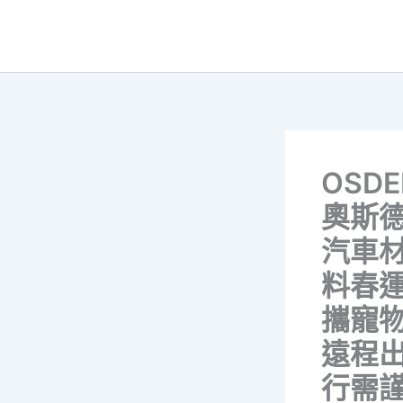
跳
至
主
要
內
容
OSDE
奧斯
汽車
料春
攜寵
遠程
行需