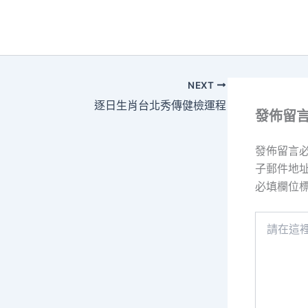
NEXT
逐日生肖台北秀傳健檢運程
發佈留
發佈留言
子郵件地
必填欄位
請
在
這
裡
輸
入
內