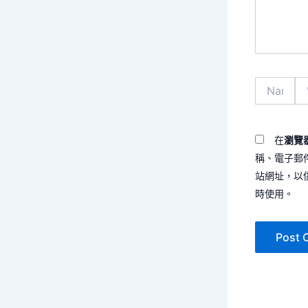
容...
Name*
電
子
郵
件
地
在
瀏覽
址
稱、電子郵
*
站網址，以
時使用。