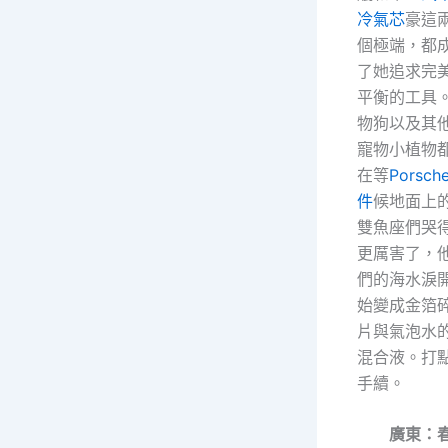
冷氣芯
豪這
個極端，都
了她追求完
平衡的工具
物狗以及其
寵物小植物
在等
Porsch
件
候地面上
雙魚座們哭
更厲害了，
們的海水淚
始變成金箔
片與氣泡水
混合液。打
手續。
廣東：