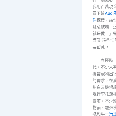
我用百萬現
買下這
Audi
件
棟樓，讓
隨意破壞！
就是愛！」
謹嚴 這些情
要留意→
春運時
代，不少人
攜帶寵物出
的需求，在
州白云機場
規行李托運
臺前，不少
物貓、寵張
瓶和牛土
汽