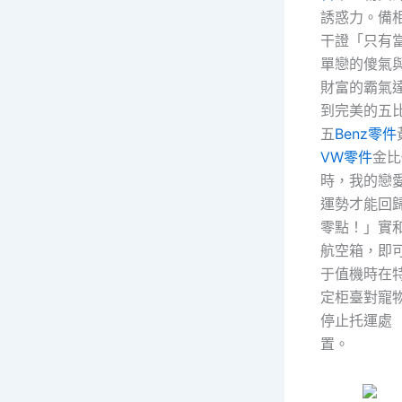
誘惑力。備
干證「只有
單戀的傻氣
財富的霸氣
到完美的五
五
Benz零件
VW零件
金比
時，我的戀
運勢才能回
零點！」實
航空箱，即
于值機時在
定柜臺對寵
停止托運處
置。