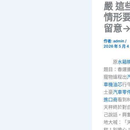
嚴 這
情形
留意
作者:
admin
/
2026 年 5 月 4
原
水箱
題目：春運
寵物遠程出
車機油芯
行
土豪
汽車零
進口商
看到
天秤終於對
己說話，興
地大喊：「
秤！別擔心