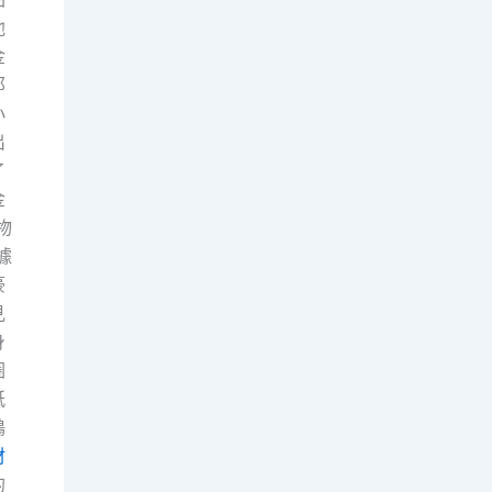
他
金
那
小
出
了
金
物
據
豪
見
身
圈
紙
鶴
材
的