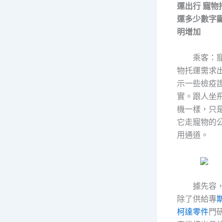
運出行 寵物
運多少數字
明增加
乘客：
物托運需求
示一些檢疫
實。跟人坐
機一樣，只
它走寵物的
用通道。
據先容
除了供給專
柯達零件
門