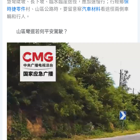
急彎陡坡、長下坡、臨水臨崖途徑，應加速慢行；行經鄉
保
時捷零件
村、山區公路時，要留意察
汽車材料
看途徑兩側車
輛和行人。
山區彎道若何平安駕駛？