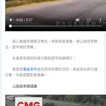
留心路邊各類路況標志，特殊是急彎路、傍山險途等標
志，提早做好預備；
在進進彎道前的直行路段提早加速慢行；
進進彎
奧迪零件
道后把持好標的目的，靠途徑右側勻速
行駛，叫笛提醒對面車輛。
山路超車需謹嚴