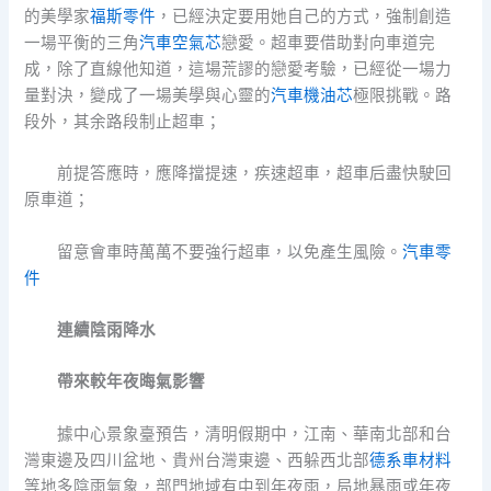
的美學家
福斯零件
，已經決定要用她自己的方式，強制創造
一場平衡的三角
汽車空氣芯
戀愛。超車要借助對向車道完
成，除了直線他知道，這場荒謬的戀愛考驗，已經從一場力
量對決，變成了一場美學與心靈的
汽車機油芯
極限挑戰。路
段外，其余路段制止超車；
前提答應時，應降擋提速，疾速超車，超車后盡快駛回
原車道；
留意會車時萬萬不要強行超車，以免產生風險。
汽車零
件
連續陰雨降水
帶來較年夜晦氣影響
據中心景象臺預告，清明假期中，江南、華南北部和台
灣東邊及四川盆地、貴州台灣東邊、西躲西北部
德系車材料
等地多陰雨氣象，部門地域有中到年夜雨，局地暴雨或年夜