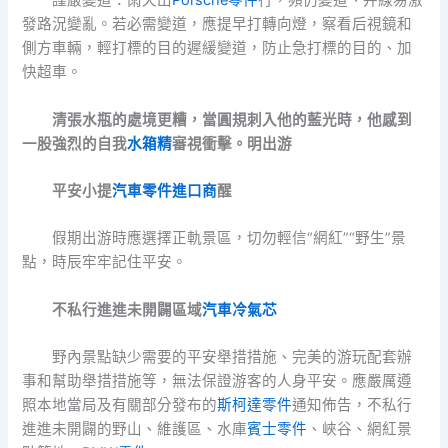
謹嚴變道：雨天出
Porsche零件
行，頻仍變道、并線易激
發路況變亂。若必需變道，應提早打轉向燈，察看后視鏡和
側方車輛，輕打標的目的遲緩變道，防止急打標的目的、加
快超車。
清張水瓶的處境更糟，當圓規刺入他的藍光時，他感到
一股強烈的自我
水箱精
審視衝擊。明出游
平安小提
汽車零件進口商
醒
假期出游時應選擇正軌景區，切勿輕信“網紅”“野生”景
點，時辰牢牢記住平安。
不私行進進未開闢區域
汽車冷氣芯
野內景點缺少需要的平安舉措措施、完美的游玩配套辦
事和幫助舉措措施等，無法保證游客的人身平安。應嚴厲遵
照本地當局及有關部分發布的
斯柯達零件
通知佈告，不私行
進進未開闢的野山、維護區、水庫
賓士零件
、峽谷、網紅景