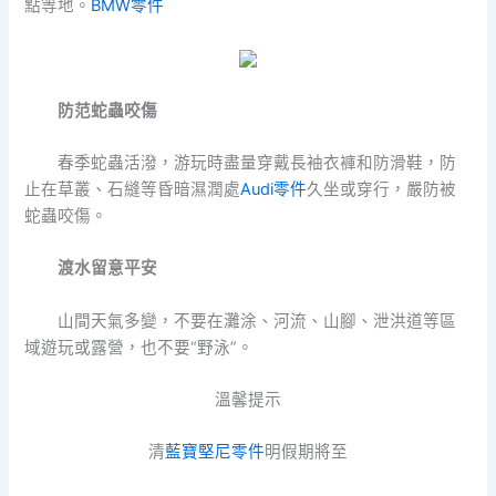
點等地。
BMW零件
防范蛇蟲咬傷
春季蛇蟲活潑，游玩時盡量穿戴長袖衣褲和防滑鞋，防
止在草叢、石縫等昏暗濕潤處
Audi零件
久坐或穿行，嚴防被
蛇蟲咬傷。
渡水留意平安
山間天氣多變，不要在灘涂、河流、山腳、泄洪道等區
域遊玩或露營，也不要“野泳”。
溫馨提示
清
藍寶堅尼零件
明假期將至