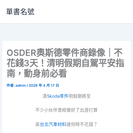
跳
單書名號
至
主
要
內
容
OSDER奧斯德零件商錄像｜不
花錢3天！清明假期自駕平安指
南，動身前必看
作者:
admin
/
2026 年 4 月 17 日
清
Skoda零件
明假期將至
不少小伙伴曾經做好了出游打算
高
台北汽車材料
速何時不花錢？