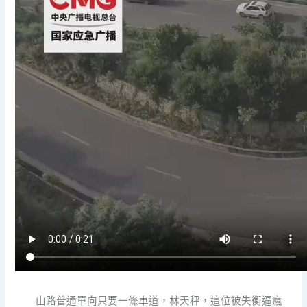
山路普通單向只要一條車道，林天秤，這位被失衡逼瘋