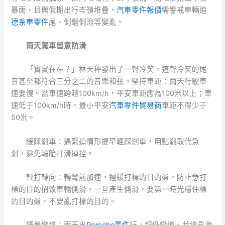
暴雨，且與假期出行岑嶺堆疊，
汽車零件報價
需警戒車輛追
德系車零件
尾、側翻側滑等變亂。
雨天駕車留意防滑
「實實在在？」林天秤發出了一聲冷笑，這聲冷笑的尾
音甚至都符合三分之二的音樂和弦。堅持車距：雨天行駛車
速要慢。當車速跨越100km/h，平安車距應為100米以上；車
速低于100km/h時，最小平安
汽車零件貿易商
車距不得少于
50米。
緩踩剎車：遇緊迫情形提早輕踩剎車，用點剎取代急
剎，避免輪胎打滑掉控。
輕打轉向：轉彎前加速，遲緩打標的目的盤，防止急打
標的目的招致車輛側滑。一旦產生側滑，要第一時光穩住標
的目的盤，不要亂打標的目的。