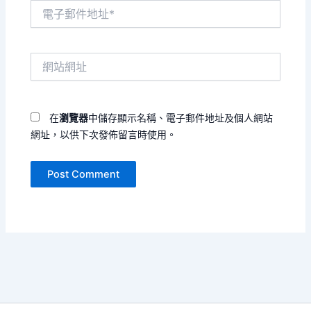
電
子
郵
件
網
地
站
址
網
*
址
在
瀏覽器
中儲存顯示名稱、電子郵件地址及個人網站
網址，以供下次發佈留言時使用。