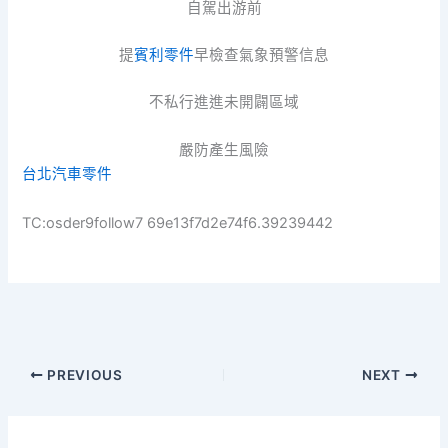
自駕出游前
提
賓利零件
早檢查氣象預警信息
不私行進進未開闢區域
嚴防產生風險
台北汽車零件
TC:osder9follow7 69e13f7d2e74f6.39239442
PREVIOUS
NEXT