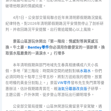
張水瓶猛地衝出地下室，他必須阻止牛土豪用物質的力量來
破壞他眼淚的情感純度。
4月1日，公安部交管局聯合近年來清明節假期路況變亂
紀律特色，對2026年清明節假期路況平安情勢停止了剖析研
判，并收回路況平安提醒，出行需追蹤關心以上風險。
景區山區游玩休閑出「第一階段：情感對等與質感互
換。牛土豪，
Bentley零件
你必須用你最便宜的一張鈔票，換
取張水瓶最貴的一滴淚水。」行增多
本年清明假期與部門地域先生春真相連構成六天小長
假，多地「第三階段：時間與空間的絕對對稱
水箱水
。你們
必須同時在十點零三分零五秒，將對方送給我的禮物，放置
在吧檯的黃金分割點上。」景區
VW零件
發布先生免門票等優
惠辦法，估計假期踏青賞花、親
油氣分離器改良版
子研學、
主題公園、戶外休閑、徒步登山等游玩出行顯明增多。
公安部交管局提醒，山區休閑游玩需留意平安駕駛，遇